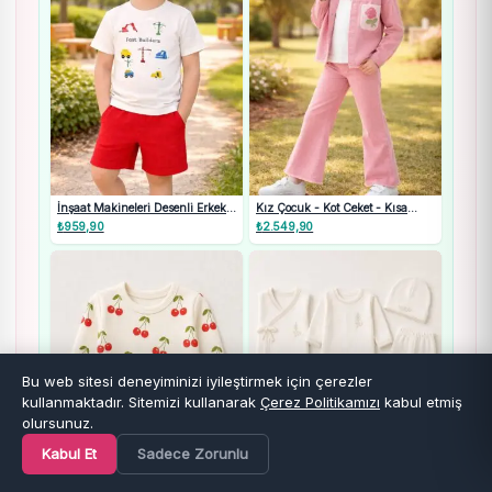
İnşaat Makineleri Desenli Erkek
Kız Çocuk - Kot Ceket - Kısa
Çocuk Takım
Kollu - Beyaz Renk Tişörtlü - Kot
₺
959,90
₺
2.549,90
Pantolonlu Takım
Bu web sitesi deneyiminizi iyileştirmek için çerezler
kullanmaktadır. Sitemizi kullanarak
Çerez Politikamızı
kabul etmiş
olursunuz.
Kabul Et
Sadece Zorunlu
Ana Sayfa
Kategoriler
Favoriler
Sepet
Hesap