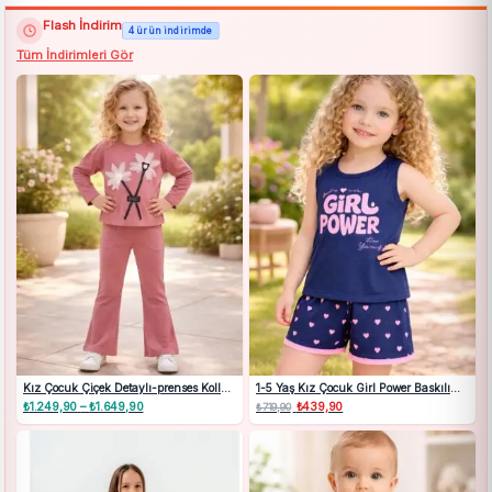
Flash İndirim
4 ürün indirimde
Tüm İndirimleri Gör
Kız Çocuk Çiçek Detaylı-prenses Kollu
1-5 Yaş Kız Çocuk Girl Power Baskılı
-ispanyol Paçalı Takım
Askılı Şortlu Lacivert Pijama Takımı
₺
1.249,90
–
₺
1.649,90
Fiyat
Orijinal
₺
439,90
Şu
₺
719,90
aralığı:
fiyat:
andaki
₺1.249,90
₺719,90.
fiyat:
-
₺439,90.
₺1.649,90