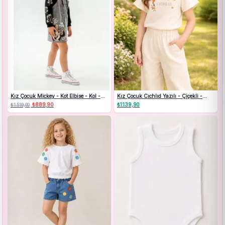
Kız Çocuk Mickey - Kot Elbise - Kol -
Kız Çocuk Cıchlıd Yazılı - Çiçekli -
sweat- Elbise Takım
Keten Tişörtlü Pantolon Takım
Orijinal
₺
889,90
Şu
₺
1.139,90
₺
1.519,90
fiyat:
andaki
₺1.519,90.
fiyat:
₺889,90.