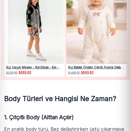
Kız Çocuk Mickey - Kot Elbise - Kol -
Kız Bebek Önden Çıtçıtlı Fiyonk Detaylı
sweat- Elbise Takım
Mantar Baskılı Ayaklı Tulum 0-3 Ay
Orijinal
₺
889,90
Şu
Orijinal
₺
849,90
Şu
₺
1.519,90
₺
1.449,90
fiyat:
andaki
fiyat:
andaki
₺1.519,90.
fiyat:
₺1.449,90.
fiyat:
₺889,90.
₺849,90.
Body Türleri ve Hangisi Ne Zaman?
1. Çıtçıtlı Body (Alttan Açılır)
En pratik body türü. Bez değiştirirken üstü çıkarmaya