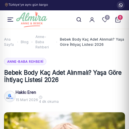
Türkiye'ye aynı gün kargo
0
0
Anne-
Ana
Bebek Body Kaç Adet Alınmalı? Yaşa
Blog
Baba
Sayfa
Göre İhtiyaç Listesi 2026
Rehberi
ANNE-BABA REHBERI
Bebek Body Kaç Adet Alınmalı? Yaşa Göre
İhtiyaç Listesi 2026
Hakkı Eren
15 Mart 2026
·
4 dk okuma