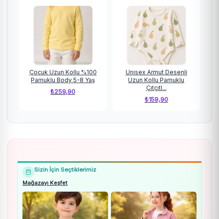
Çocuk Uzun Kollu %100
Unisex Armut Desenli
Pamuklu Body 5-8 Yaş
Uzun Kollu Pamuklu
Çıtçıtl...
₺
259,90
₺
159,90
Sizin İçin Seçtiklerimiz
Mağazayı Keşfet