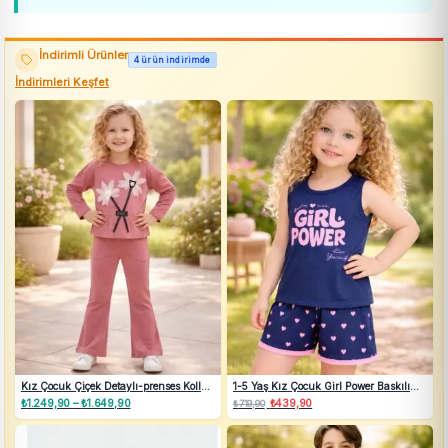
İndirimli Ürünler
4 ürün indirimde
İndirimleri Keşfet
Kız Çocuk Çiçek Detaylı-prenses Kollu
1-5 Yaş Kız Çocuk Girl Power Baskılı
-ispanyol Paçalı Takım
Askılı Şortlu Lacivert Pijama Takımı
₺
1.249,90
–
₺
1.649,90
Fiyat
Orijinal
₺
439,90
Şu
₺
719,90
aralığı:
fiyat:
andaki
₺1.249,90
₺719,90.
fiyat: