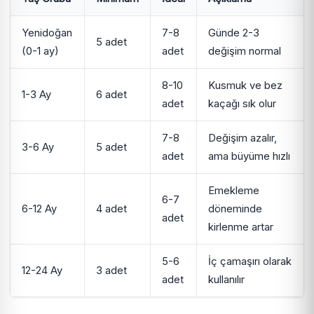
Yenidoğan
7-8
Günde 2-3
5 adet
(0-1 ay)
adet
değişim normal
8-10
Kusmuk ve bez
1-3 Ay
6 adet
adet
kaçağı sık olur
7-8
Değişim azalır,
3-6 Ay
5 adet
adet
ama büyüme hızlı
Emekleme
6-7
6-12 Ay
4 adet
döneminde
adet
kirlenme artar
5-6
İç çamaşırı olarak
12-24 Ay
3 adet
adet
kullanılır