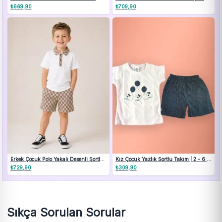
Takım
Takım 9 Ay-3 Yaş
₺
669,90
₺
709,90
Erkek Çocuk Polo Yakalı Desenli Şortlu
Kız Çocuk Yazlık Şortlu Takım | 2 - 6 |
Takım
Ort & Tişört | Pembe & Siyah
₺
729,90
₺
309,90
Sıkça Sorulan Sorular