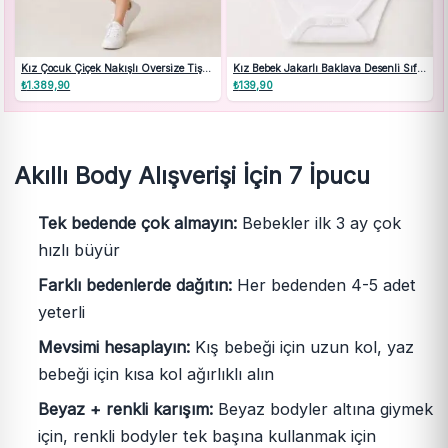
Kız Çocuk Çiçek Nakışlı Oversize Tişört
Kız Bebek Jakarlı Baklava Desenli Sıfır
ve Kot Şort Takım
Kollu Çıtçıtlı Body 0-36 Ay
₺
1.389,90
₺
139,90
Akıllı Body Alışverişi İçin 7 İpucu
Tek bedende çok almayın:
Bebekler ilk 3 ay çok
hızlı büyür
Farklı bedenlerde dağıtın:
Her bedenden 4-5 adet
yeterli
Mevsimi hesaplayın:
Kış bebeği için uzun kol, yaz
bebeği için kısa kol ağırlıklı alın
Beyaz + renkli karışım:
Beyaz bodyler altına giymek
için, renkli bodyler tek başına kullanmak için