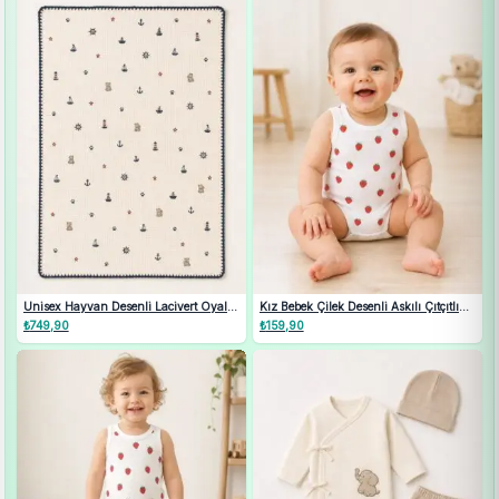
Unisex Hayvan Desenli Lacivert Oyalı
Kız Bebek Çilek Desenli Askılı Çıtçıtlı
Pikeli Müslin Bebek Battaniyesi
Bady 1-9 Ay
₺
749,90
₺
159,90