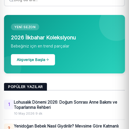
YENI SEZON
2026 İlkbahar Koleksiyonu
Bebeğiniz için en trend parçalar
Alışverişe Başla
POPÜLER YAZILAR
Lohusalık Dönemi 2026: Doğum Sonrası Anne Bakımı ve
1
Toparlanma Rehberi
10 May 2026
·
9 dk
Yenidoğan Bebek Nasıl Giydirilir? Mevsime Göre Katmanlı
2