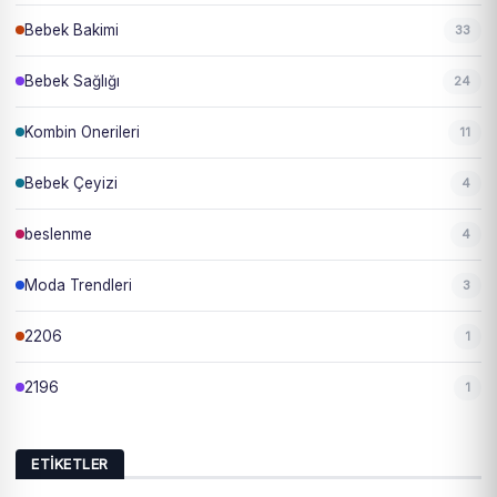
Bebek Bakimi
33
Bebek Sağlığı
24
Kombin Onerileri
11
Bebek Çeyizi
4
beslenme
4
Moda Trendleri
3
2206
1
2196
1
ETIKETLER