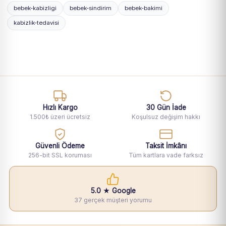
bebek-kabizligi
bebek-sindirim
bebek-bakimi
kabizlik-tedavisi
Hızlı Kargo
30 Gün İade
1.500₺ üzeri ücretsiz
Koşulsuz değişim hakkı
Güvenli Ödeme
Taksit İmkânı
256-bit SSL koruması
Tüm kartlara vade farksız
5.0 ★ Google
37 gerçek müşteri yorumu