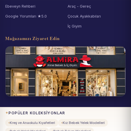
Ebeveyn Rehberi
Araç - Gereç
Google Yorumları ★5.0
Çocuk Ayakkabıları
İç Giyim
Mağazamızı Ziyaret Edin
Eynesil / Giresun
Pazartesi–Cumartesi 09:00–19:00
POPÜLER KOLEKSIYONLAR
Kreş ve Anaokulu Kıyafetleri
Kız Bebek Yelek Modelleri