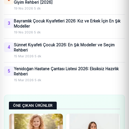
Giyim Rehberi [2026]
19 Nis 2026
·
5 dk
Bayramlık Çocuk Kıyafetleri 2026: Kız ve Erkek İçin En Şık
3
Modeller
19 Nis 2026
·
5 dk
Sünnet Kıyafeti Çocuk 2026: En Şık Modeller ve Seçim
4
Rehberi
15 Mar 2026
·
5 dk
Yenidoğan Hastane Çantası Listesi 2026: Eksiksiz Hazırlık
5
Rehberi
15 Mar 2026
·
5 dk
ÖNE ÇIKAN ÜRÜNLER