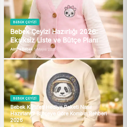
BEBEK ÇEYIZI
Bebek Çeyizi Hazırlığı 2026:
Eksiksiz Liste ve Bütçe Planı
Almira Bebek
·
5 Mayıs 2026
BEBEK ÇEYIZI
Bebek Kıyafeti Hediye Paketi Nasıl
Hazırlanır? Bütçeye Göre Kombin Rehberi
2026