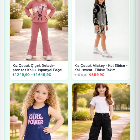
Kız Çocuk Çiçek Detaylı-
Kız Çocuk Mickey - Kot Elbise -
prenses Kollu -ispanyol Paçalı
Kol -sweat- Elbise Takım
Takım
₺
1.249,90
–
₺
1.649,90
Fiyat
Orijinal
₺
889,90
Şu
₺
1.519,90
aralığı:
fiyat:
andaki
₺1.249,90
₺1.519,90.
fiyat:
-
₺889,90.
₺1.649,90