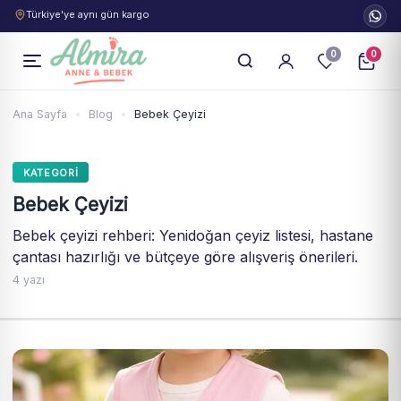
Türkiye'ye aynı gün kargo
0
0
Ana Sayfa
Blog
Bebek Çeyizi
KATEGORI
Bebek Çeyizi
Bebek çeyizi rehberi: Yenidoğan çeyiz listesi, hastane
çantası hazırlığı ve bütçeye göre alışveriş önerileri.
4 yazı