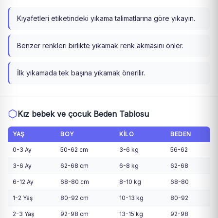
Kıyafetleri etiketindeki yıkama talimatlarına göre yıkayın.
Benzer renkleri birlikte yıkamak renk akmasını önler.
İlk yıkamada tek başına yıkamak önerilir.
Kız bebek ve çocuk Beden Tablosu
YAŞ
BOY
KILO
BEDEN
0-3 Ay
50-62 cm
3-6 kg
56-62
3-6 Ay
62-68 cm
6-8 kg
62-68
6-12 Ay
68-80 cm
8-10 kg
68-80
1-2 Yaş
80-92 cm
10-13 kg
80-92
2-3 Yaş
92-98 cm
13-15 kg
92-98