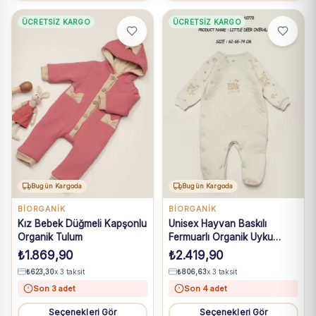
ÜCRETSIZ KARGO
ÜCRETSIZ KARGO
Bugün Kargoda
Bugün Kargoda
BIORGANIK
BIORGANIK
Kız Bebek Düğmeli Kapşonlu
Unisex Hayvan Baskılı
Organik Tulum
Fermuarlı Organik Uyku
Tulumu
₺
1.869,90
₺
2.419,90
₺
623,30
x 3 taksit
₺
806,63
x 3 taksit
Son 3 adet
Son 4 adet
Seçenekleri Gör
Seçenekleri Gör