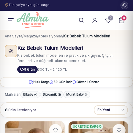
Türkiye'ye aynı gün kargo
0
0
Ana Sayfa
/
Mağaza
/
Koleksiyonlar
/
Kız Bebek Tulum Modelleri
Kız Bebek Tulum Modelleri
🌸
Kız bebek tulum modelleri ile pratik ve şık giyim. Çıtçıtlı,
fermuarlı ve düğmeli tulum seçenekleri.
8 ürün
300 TL - 2.420 TL
Hızlı Kargo
30 Gün İade
Güvenli Ödeme
Markalar:
Bibaby
Biorganik
Murat Baby
(4)
(3)
(1)
8
ürün listeleniyor
ÜCRETSIZ KARGO