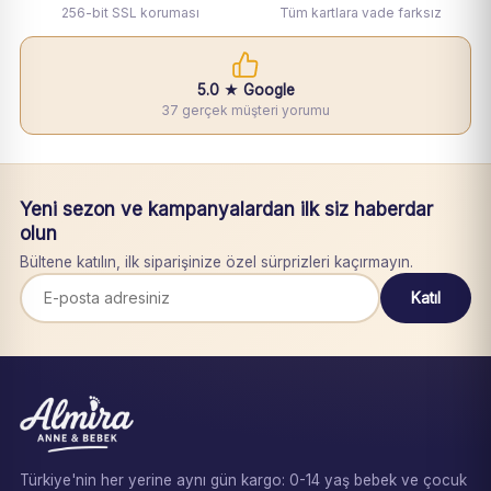
256-bit SSL koruması
Tüm kartlara vade farksız
5.0 ★ Google
37 gerçek müşteri yorumu
Yeni sezon ve kampanyalardan ilk siz haberdar
olun
Bültene katılın, ilk siparişinize özel sürprizleri kaçırmayın.
Katıl
Türkiye'nin her yerine aynı gün kargo: 0-14 yaş bebek ve çocuk