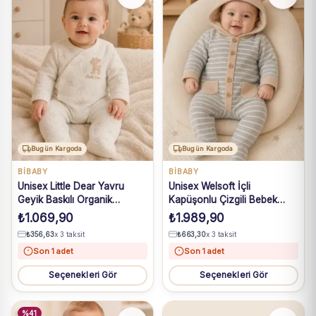
Bugün Kargoda
Bugün Kargoda
BIBABY
BIBABY
Unisex Little Dear Yavru
Unisex Welsoft İçli
Geyik Baskılı Organik
Kapüşonlu Çizgili Bebek
Pamuklu Ayaklı Tulum 3-9 Ay
Tulum
₺
1.069,90
₺
1.989,90
₺
356,63
x 3 taksit
₺
663,30
x 3 taksit
Son 1 adet
Son 1 adet
Seçenekleri Gör
Seçenekleri Gör
%41