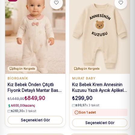
Bugün Kargoda
Bugün Kargoda
BIORGANIK
MURAT BABY
Kız Bebek Önden Çıtçıtlı
Kız Bebek Krem Annesinin
Fiyonk Detaylı Mantar Baskılı
Kuzusu Yazılı Ayıcık Aplikeli
Ayaklı Tulum 0-3 Ay
Uzun Kollu Tulum 3-12 Ay
₺
849,90
₺
299,90
₺
1.449,90
₺
99,97
x 3 taksit
₺
600,00
kazanç
₺
283,30
x 3 taksit
Son 1 adet
Seçenekleri Gör
Seçenekleri Gör