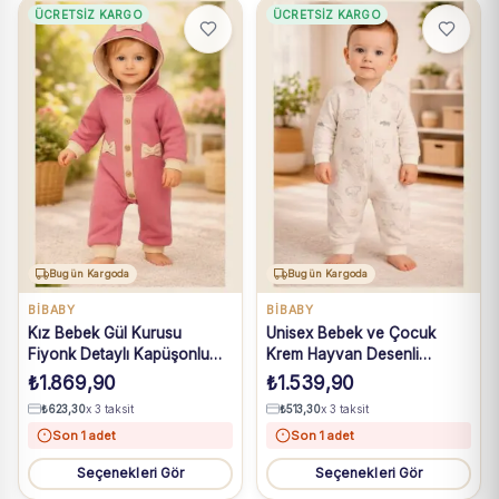
ÜCRETSIZ KARGO
ÜCRETSIZ KARGO
Bugün Kargoda
Bugün Kargoda
BIBABY
BIBABY
Kız Bebek Gül Kurusu
Unisex Bebek ve Çocuk
Fiyonk Detaylı Kapüşonlu
Krem Hayvan Desenli
Organik Pamuklu Tulum 6-18
Fermuarlı Organik Pamuklu
₺
1.869,90
₺
1.539,90
Ay
Uyku Tulumu 12 Ay-4 Yaş
₺
623,30
x 3 taksit
₺
513,30
x 3 taksit
Son 1 adet
Son 1 adet
Seçenekleri Gör
Seçenekleri Gör