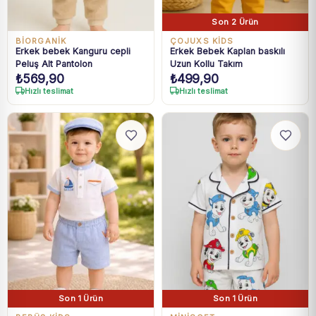
Son 2 Ürün
BIORGANIK
ÇOJUXS KİDS
Erkek bebek Kanguru cepli
Erkek Bebek Kaplan baskılı
Peluş Alt Pantolon
Uzun Kollu Takım
₺
569,90
₺
499,90
Hızlı teslimat
Hızlı teslimat
Son 1 Ürün
Son 1 Ürün