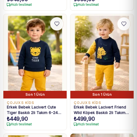
Hızlı teslimat
Hızlı teslimat
Son 1 Ürün
Son 1 Ürün
ÇOJUXS KİDS
ÇOJUXS KİDS
Erkek Bebek Lacivert Cute
Erkek Bebek Lacivert Friend
Tiger Baskılı 2li Takım 6-24
Wild Köpek Baskılı 2li Takım
₺
449,90
₺
499,90
Ay
6-24 Ay
Hızlı teslimat
Hızlı teslimat