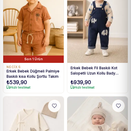
Son 1 Ürün
NECİXS
Erkek Bebek Fil Baskılı Kot
Erkek Bebek Düğmeli Palmiye
Salopetli Uzun Kollu Bady
Baskılı kısa Kollu Şortlu Takım
Takım 3-18 Ay
₺
539,90
₺
939,90
Hızlı teslimat
Hızlı teslimat