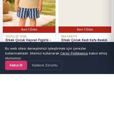
Son 1 Ürün
Son 1 Ürün
CİCHLİD GİRL
MACKAYS
Erkek Çocuk Hayvan Figürlü -
Erkek Çocuk Kedi Kafa Baskılı
Sunrıse Yazılı - Kısakollu -
Kısa Kollu - Şortlu Yeşil Renk
Bu web sitesi deneyiminizi iyileştirmek için çerezler
₺
939,90
₺
0,00
Tişörtlü - Şortlu Takım
Takım
kullanmaktadır. Sitemizi kullanarak
Çerez Politikamızı
kabul etmiş
Hızlı teslimat
Hızlı teslimat
olursunuz.
Kabul Et
Sadece Zorunlu
Ana Sayfa
Kategoriler
Favoriler
Sepet
Hesap