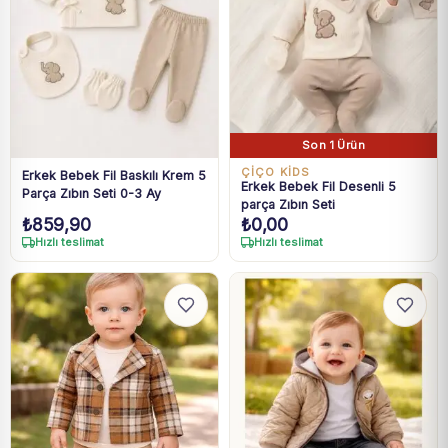
Son 1 Ürün
ÇİÇO KİDS
Erkek Bebek Fil Baskılı Krem 5
Erkek Bebek Fil Desenli 5
Parça Zıbın Seti 0-3 Ay
parça Zıbın Seti
₺
859,90
₺
0,00
Hızlı teslimat
Hızlı teslimat