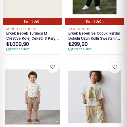
Son 1 Ürün
Son 1 Ürün
MİNİ STYLE KİDS
TANEM KIDS
Erkek Bebek Turuncu M
Erkek Bebek ve Çocuk Hardal
Creative Kolej Ceketli 3 Parça
Dokulu Uzun Kollu Sweatshirt
₺
1.009,90
₺
299,90
Takım 9-24 Ay
1-4 Yaş
Hızlı teslimat
Hızlı teslimat