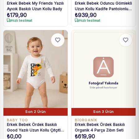
Erkek Bebek My Friends Yazılı
Erkek Bebek Oduncu Gömlekli
Ayıcık Baskılı Uzun Kollu Bady
Uzun Kollu Kadife Pantolonlu
₺
179,90
₺
939,90
3' lü Takım
Hızlı teslimat
Hızlı teslimat
Son 2 Ürün
Son 3 Ürün
BABY TOO
BIORGANIK
Erkek Bebek Ördek Baskılı
Erkek Bebek Ördek Baskılı
Good Yazılı Uzun Kollu Çıtçıtlı
Organik 4 Parça Zıbın Seti
₺
0,00
₺
619,90
bady