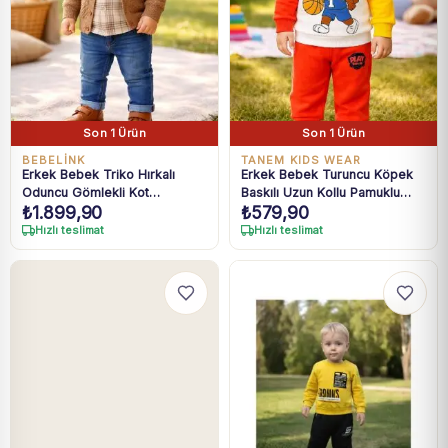
Son 1 Ürün
Son 1 Ürün
BEBELINK
TANEM KIDS WEAR
Erkek Bebek Triko Hırkalı
Erkek Bebek Turuncu Köpek
Oduncu Gömlekli Kot
Baskılı Uzun Kollu Pamuklu
₺
1.899,90
₺
579,90
Pantolonlu 3 Parça Takım 6-
Takım 6-24 Ay
24 Ay
Hızlı teslimat
Hızlı teslimat