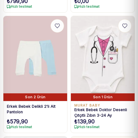
₺
799,90
₺
0,00
Organik Tulum
3 Lü takım
Hızlı teslimat
Hızlı teslimat
Son 2 Ürün
Son 1 Ürün
MURAT BABY
Erkek Bebek Delikli 2'li Alt
Erkek Bebek Doktor Desenli
Pantolon
Çıtçıtlı Zıbın 3-24 Ay
₺
579,90
₺
139,90
Hızlı teslimat
Hızlı teslimat