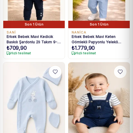
Son 1 Ürün
Son 1 Ürün
SANI
NANICA
Erkek Bebek Mavi Kedicik
Erkek Bebek Mavi Keten
Baskılı Şardonlu 2li Takım 9-
Gömlekli Papyonlu Yelekli
₺
709,90
₺
1.779,90
24 Ay
Takım 6-18 Ay
Hızlı teslimat
Hızlı teslimat