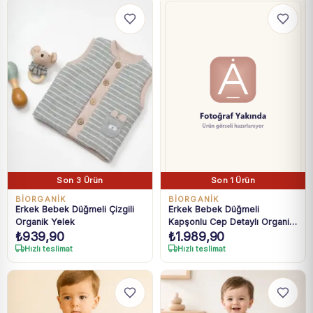
Son 3 Ürün
Son 1 Ürün
BIORGANIK
BIORGANIK
Erkek Bebek Düğmeli Çizgili
Erkek Bebek Düğmeli
Organik Yelek
Kapşonlu Cep Detaylı Organik
₺
939,90
₺
1.989,90
Tulum
Hızlı teslimat
Hızlı teslimat