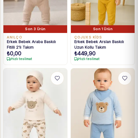
Son 3 Ürün
Son 1 Ürün
ANILÇO
ÇOJUXS KİDS
Erkek Bebek Araba Baskılı
Erkek Bebek Arslan Baskılı
Fitilli 2'li Takım
Uzun Kollu Takım
₺
0,00
₺
449,90
Hızlı teslimat
Hızlı teslimat