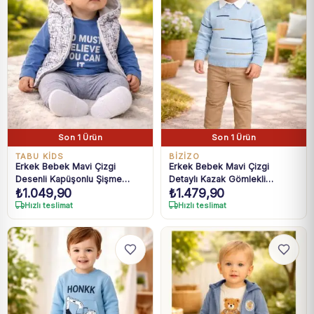
Son 1 Ürün
Son 1 Ürün
TABU KİDS
BİZİZO
Erkek Bebek Mavi Çizgi
Erkek Bebek Mavi Çizgi
Desenli Kapüşonlu Şişme
Detaylı Kazak Gömlekli
₺
1.049,90
₺
1.479,90
Yelekli Takım 6-18 Ay
Pantolon Takım 9-24 Ay
Hızlı teslimat
Hızlı teslimat