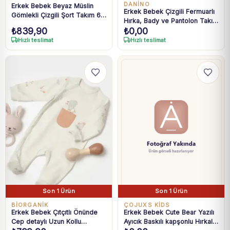
DANİNO
Erkek Bebek Beyaz Müslin
Erkek Bebek Çizgili Fermuarlı
Gömlekli Çizgili Şort Takım 6-
Hırka, Bady ve Pantolon Takım
24 Ay
₺
839,90
₺
0,00
6-24 Ay
Hızlı teslimat
Hızlı teslimat
Son 1 Ürün
Son 1 Ürün
BIORGANIK
ÇOJUXS KİDS
Erkek Bebek Çıtçıtlı Önünde
Erkek Bebek Cute Bear Yazılı
Cep detaylı Uzun Kollu
Ayıcık Baskılı kapşonlu Hırkalı