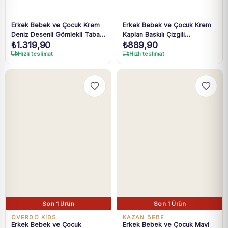
Erkek Bebek ve Çocuk Krem
Erkek Bebek ve Çocuk Krem
Deniz Desenli Gömlekli Taba
Kaplan Baskılı Çizgili
₺
1.319,90
₺
889,90
Şortlu Müslin Takım 1-4 Yaş
Pantolonlu Takım 2-7 Yaş
Hızlı teslimat
Hızlı teslimat
Son 1 Ürün
Son 1 Ürün
OVERDO KİDS
KAZAN BEBE
Erkek Bebek ve Çocuk
Erkek Bebek ve Çocuk Mavi