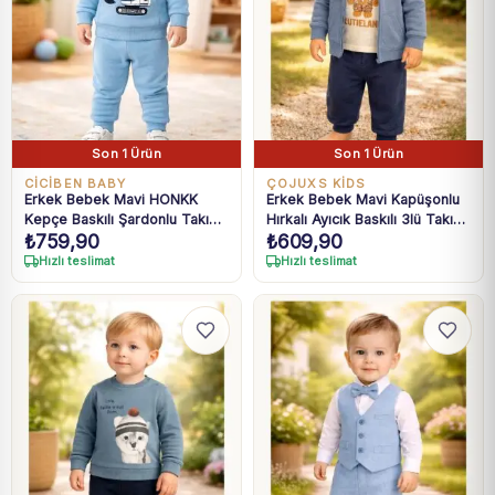
Son 1 Ürün
Son 1 Ürün
CICIBEN BABY
ÇOJUXS KİDS
Erkek Bebek Mavi HONKK
Erkek Bebek Mavi Kapüşonlu
Kepçe Baskılı Şardonlu Takım
Hırkalı Ayıcık Baskılı 3lü Takım
₺
759,90
₺
609,90
6-24 Ay
6-24 Ay
Hızlı teslimat
Hızlı teslimat