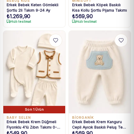
BEBÜŞ KIDS
MINISOFT
Erkek Bebek Keten Gömlekli
Erkek Bebek Köpek Baskılı
Şortlu 2li Takım 9-24 Ay
Kısa Kollu Şortlu Pijama Takımı
₺
1.269,90
₺
569,90
Hızlı teslimat
Hızlı teslimat
Son 1 Ürün
BABY SELEN
BIORGANIK
Erkek Bebek Krem Düğmeli
Erkek Bebek Krem Kanguru
Fiyonklu 4'lü Zıbın Takımı 0-3
Cepli Ayıcık Baskılı Peluş Tek
₺
549,90
₺
569,90
Ay
Alt Pantolon 3-24 Ay