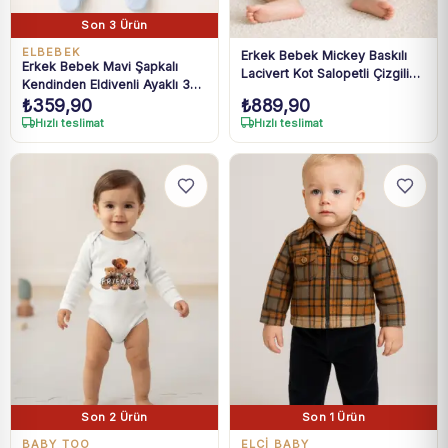
Son 3 Ürün
ELBEBEK
Erkek Bebek Mickey Baskılı
Erkek Bebek Mavi Şapkalı
Lacivert Kot Salopetli Çizgili
Kendinden Eldivenli Ayaklı 3
Tişört Takım 3-18 Ay
₺
359,90
₺
889,90
Parça Zıbın Seti 0-3 Ay
Hızlı teslimat
Hızlı teslimat
Son 2 Ürün
Son 1 Ürün
BABY TOO
ELCİ BABY