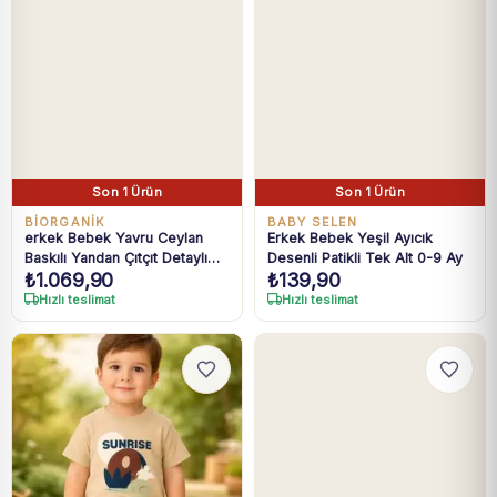
Son 1 Ürün
Son 1 Ürün
BIORGANIK
BABY SELEN
erkek Bebek Yavru Ceylan
Erkek Bebek Yeşil Ayıcık
Baskılı Yandan Çıtçıt Detaylı
Desenli Patikli Tek Alt 0-9 Ay
₺
1.069,90
₺
139,90
Uzun Kollu Tulum
Hızlı teslimat
Hızlı teslimat