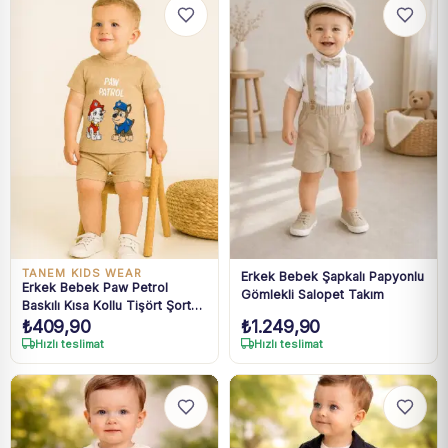
TANEM KIDS WEAR
Erkek Bebek Şapkalı Papyonlu
Erkek Bebek Paw Petrol
Gömlekli Salopet Takım
Baskılı Kısa Kollu Tişört Şort
₺
409,90
₺
1.249,90
Takım
Hızlı teslimat
Hızlı teslimat