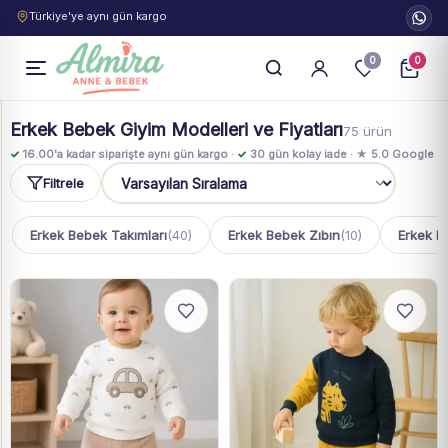
Türkiye'ye aynı gün kargo
0
0
Erkek Bebek Giyim Modelleri ve Fiyatları
75 ürün
✓
16.00'a kadar siparişte aynı gün kargo ·
✓
30 gün kolay iade · ★ 5.0 Google
Filtrele
Sıralama
Erkek Bebek Takımları
(40)
Erkek Bebek Zıbın
(10)
Erkek B