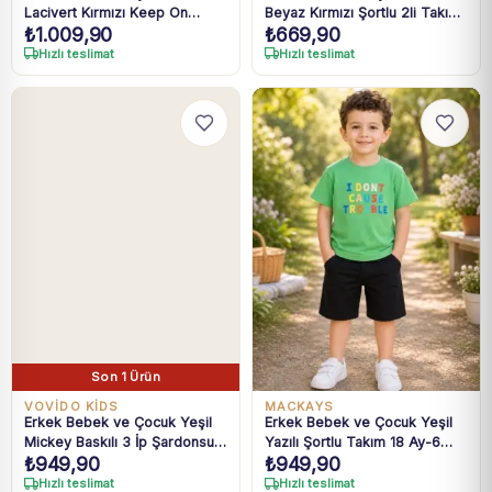
Lacivert Kırmızı Keep On
Beyaz Kırmızı Şortlu 2li Takım
₺
1.009,90
₺
669,90
Smile Baskılı Takım 1-4 Yaş
2-6 Yaş
Hızlı teslimat
Hızlı teslimat
Son 1 Ürün
VOVİDO KİDS
MACKAYS
Erkek Bebek ve Çocuk Yeşil
Erkek Bebek ve Çocuk Yeşil
Mickey Baskılı 3 İp Şardonsuz
Yazılı Şortlu Takım 18 Ay-6
₺
949,90
₺
949,90
Takım 2-6 Yaş
Yaş
Hızlı teslimat
Hızlı teslimat