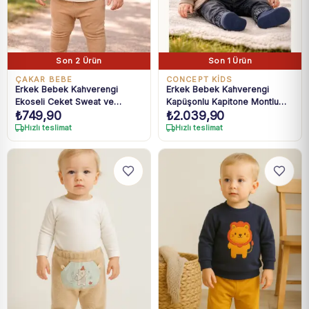
Son 2 Ürün
Son 1 Ürün
ÇAKAR BEBE
CONCEPT KİDS
Erkek Bebek Kahverengi
Erkek Bebek Kahverengi
Ekoseli Ceket Sweat ve
Kapüşonlu Kapitone Montlu
₺
749,90
₺
2.039,90
Pantolon Takım 3-18 Ay
Kot Pantolonlu 3lü Takım 6-18
Ay
Hızlı teslimat
Hızlı teslimat