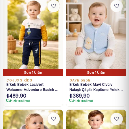
Son 1 Ürün
Son 1 Ürün
ÇOJUXS KİDS
GAYE BEBE
Erkek Bebek Lacivert
Erkek Bebek Mavi Civciv
Welcome Adventure Baskılı 2li
Nakışlı Çıtçıtlı Kapitone Yelek
₺
489,90
₺
389,90
Takım 6-24 Ay
0-9 Ay
Hızlı teslimat
Hızlı teslimat