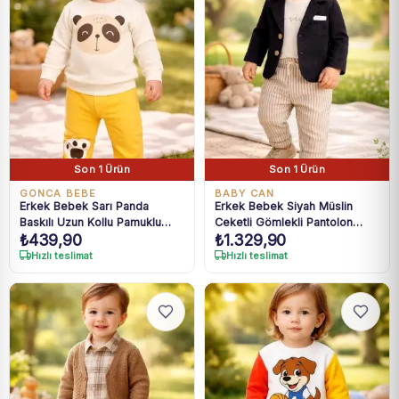
Son 1 Ürün
Son 1 Ürün
GONCA BEBE
BABY CAN
Erkek Bebek Sarı Panda
Erkek Bebek Siyah Müslin
Baskılı Uzun Kollu Pamuklu
Ceketli Gömlekli Pantolon
₺
439,90
₺
1.329,90
Takım 9-18 Ay
Takım 9-18 Ay
Hızlı teslimat
Hızlı teslimat