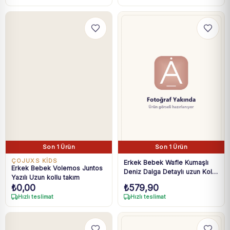
Son 1 Ürün
Son 1 Ürün
ÇOJUXS KİDS
Erkek Bebek Wafle Kumaşlı
Erkek Bebek Volemos Juntos
Deniz Dalga Detaylı uzun Kollu
Yazılı Uzun kollu takım
takım
₺
0,00
₺
579,90
Hızlı teslimat
Hızlı teslimat