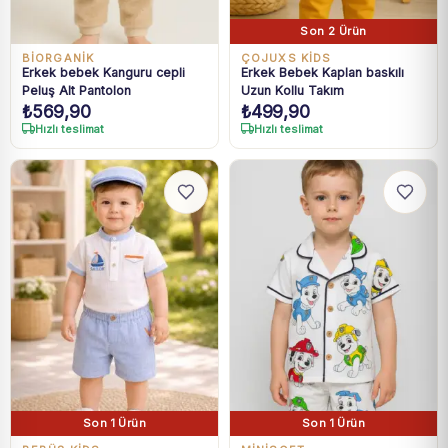
Son 2 Ürün
BIORGANIK
ÇOJUXS KİDS
Erkek bebek Kanguru cepli
Erkek Bebek Kaplan baskılı
Peluş Alt Pantolon
Uzun Kollu Takım
₺
569,90
₺
499,90
Hızlı teslimat
Hızlı teslimat
Son 1 Ürün
Son 1 Ürün