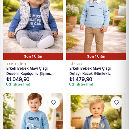
Son 1 Ürün
Son 1 Ürün
TABU KİDS
BİZİZO
Erkek Bebek Mavi Çizgi
Erkek Bebek Mavi Çizgi
Desenli Kapüşonlu Şişme
Detaylı Kazak Gömlekli
₺
1.049,90
₺
1.479,90
Yelekli Takım 6-18 Ay
Pantolon Takım 9-24 Ay
Hızlı teslimat
Hızlı teslimat