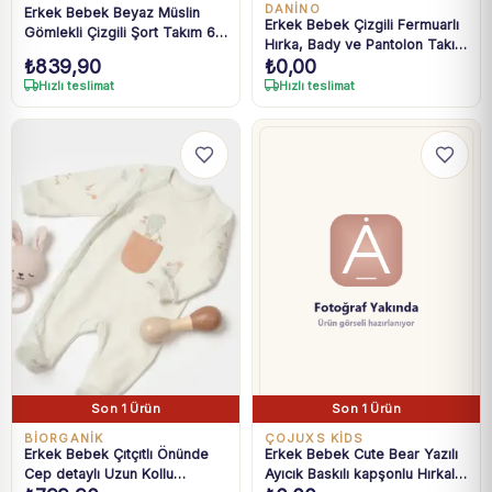
DANİNO
Erkek Bebek Beyaz Müslin
Erkek Bebek Çizgili Fermuarlı
Gömlekli Çizgili Şort Takım 6-
Hırka, Bady ve Pantolon Takım
24 Ay
₺
839,90
₺
0,00
6-24 Ay
Hızlı teslimat
Hızlı teslimat
Son 1 Ürün
Son 1 Ürün
BIORGANIK
ÇOJUXS KİDS
Erkek Bebek Çıtçıtlı Önünde
Erkek Bebek Cute Bear Yazılı
Cep detaylı Uzun Kollu
Ayıcık Baskılı kapşonlu Hırkalı