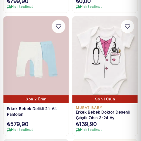
₺
799,90
₺
0,00
Organik Tulum
3 Lü takım
Hızlı teslimat
Hızlı teslimat
Son 2 Ürün
Son 1 Ürün
MURAT BABY
Erkek Bebek Delikli 2'li Alt
Erkek Bebek Doktor Desenli
Pantolon
Çıtçıtlı Zıbın 3-24 Ay
₺
579,90
₺
139,90
Hızlı teslimat
Hızlı teslimat