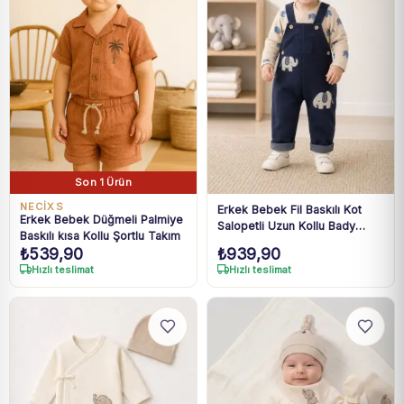
Son 1 Ürün
NECİXS
Erkek Bebek Fil Baskılı Kot
Erkek Bebek Düğmeli Palmiye
Salopetli Uzun Kollu Bady
Baskılı kısa Kollu Şortlu Takım
Takım 3-18 Ay
₺
539,90
₺
939,90
Hızlı teslimat
Hızlı teslimat