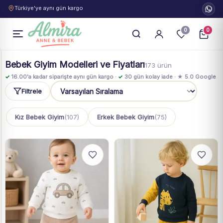
Türkiye'ye aynı gün kargo
0
0
Bebek Giyim Modelleri ve Fiyatları
173 ürün
✓
16.00'a kadar siparişte aynı gün kargo ·
✓
30 gün kolay iade · ★ 5.0 Google
Filtrele
Sıralama
Kız Bebek Giyim
(107)
Erkek Bebek Giyim
(75)