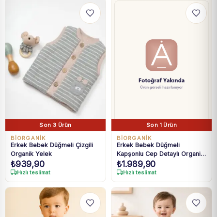
Son 3 Ürün
Son 1 Ürün
BIORGANIK
BIORGANIK
Erkek Bebek Düğmeli Çizgili
Erkek Bebek Düğmeli
Organik Yelek
Kapşonlu Cep Detaylı Organik
₺
939,90
₺
1.989,90
Tulum
Hızlı teslimat
Hızlı teslimat