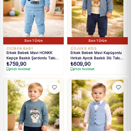
Son 1 Ürün
Son 1 Ürün
CICIBEN BABY
ÇOJUXS KİDS
Erkek Bebek Mavi HONKK
Erkek Bebek Mavi Kapüşonlu
Kepçe Baskılı Şardonlu Takım
Hırkalı Ayıcık Baskılı 3lü Takım
₺
759,90
₺
609,90
6-24 Ay
6-24 Ay
Hızlı teslimat
Hızlı teslimat