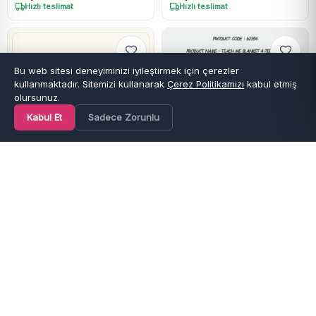
Hızlı teslimat
Hızlı teslimat
Bu web sitesi deneyiminizi iyileştirmek için çerezler
kullanmaktadır. Sitemizi kullanarak
Çerez Politikamızı
kabul etmiş
olursunuz.
Kabul Et
Sadece Zorunlu
Ana Sayfa
Kategoriler
Favoriler
Sepet
Hesap
Son 3 Ürün
Son 1 Ürün
BIORGANIK
BIORGANIK
Erkek Bebek Ördek Baskılı
Erkek Bebek Organik
Organik 4 Parça Zıbın Seti
Battaniyeli Zıbın Seti
₺
619,90
₺
1.989,90
Hızlı teslimat
Hızlı teslimat