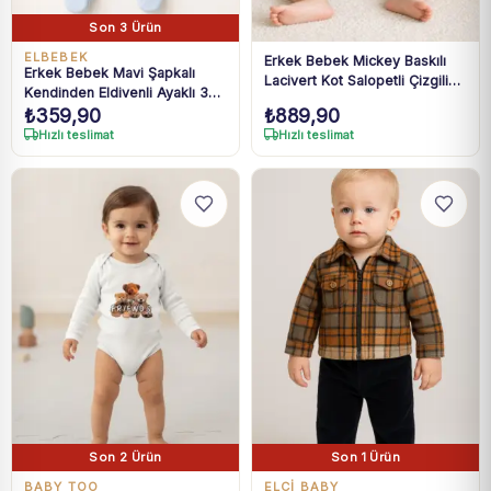
Son 3 Ürün
ELBEBEK
Erkek Bebek Mickey Baskılı
Erkek Bebek Mavi Şapkalı
Lacivert Kot Salopetli Çizgili
Kendinden Eldivenli Ayaklı 3
Tişört Takım 3-18 Ay
₺
359,90
₺
889,90
Parça Zıbın Seti 0-3 Ay
Hızlı teslimat
Hızlı teslimat
Son 2 Ürün
Son 1 Ürün
BABY TOO
ELCİ BABY