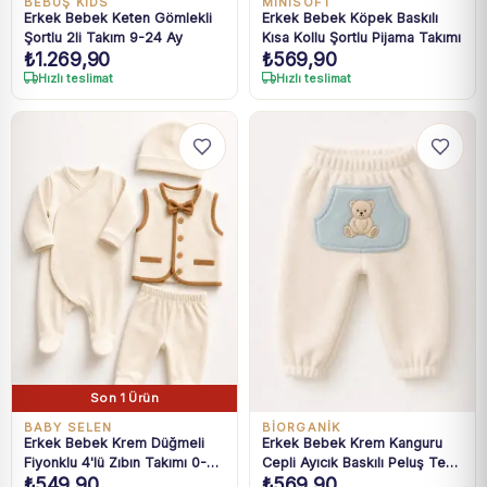
BEBÜŞ KIDS
MINISOFT
Erkek Bebek Keten Gömlekli
Erkek Bebek Köpek Baskılı
Şortlu 2li Takım 9-24 Ay
Kısa Kollu Şortlu Pijama Takımı
₺
1.269,90
₺
569,90
Hızlı teslimat
Hızlı teslimat
Son 1 Ürün
BABY SELEN
BIORGANIK
Erkek Bebek Krem Düğmeli
Erkek Bebek Krem Kanguru
Fiyonklu 4'lü Zıbın Takımı 0-3
Cepli Ayıcık Baskılı Peluş Tek
₺
549,90
₺
569,90
Ay
Alt Pantolon 3-24 Ay