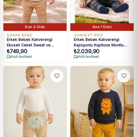
Son 2 Ürün
Son 1 Ürün
ÇAKAR BEBE
CONCEPT KİDS
Erkek Bebek Kahverengi
Erkek Bebek Kahverengi
Ekoseli Ceket Sweat ve
Kapüşonlu Kapitone Montlu
₺
749,90
₺
2.039,90
Pantolon Takım 3-18 Ay
Kot Pantolonlu 3lü Takım 6-18
Ay
Hızlı teslimat
Hızlı teslimat