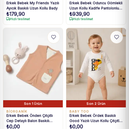
Erkek Bebek My Friends Yazılı
Erkek Bebek Oduncu Gömlekli
Ayıcık Baskılı Uzun Kollu Bady
Uzun Kollu Kadife Pantolonlu
₺
179,90
₺
939,90
3' lü Takım
Hızlı teslimat
Hızlı teslimat
Son 1 Ürün
Son 2 Ürün
BIORGANIK
BABY TOO
Erkek Bebek Önden Çıtçıtlı
Erkek Bebek Ördek Baskılı
Cep Detaylı Balon Baskılı
Good Yazılı Uzun Kollu Çıtçıtlı
₺
0,00
₺
0,00
Yelek
bady