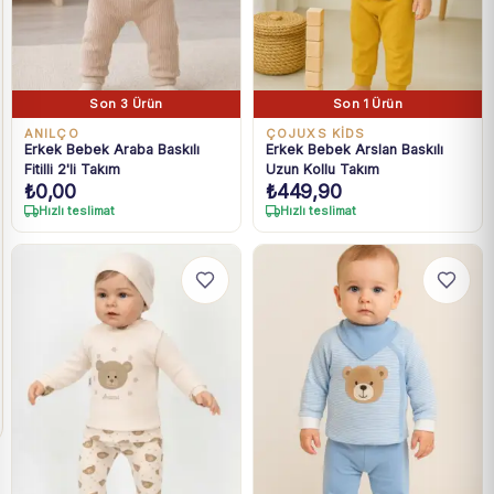
Son 3 Ürün
Son 1 Ürün
ANILÇO
ÇOJUXS KİDS
Erkek Bebek Araba Baskılı
Erkek Bebek Arslan Baskılı
Fitilli 2'li Takım
Uzun Kollu Takım
₺
0,00
₺
449,90
Hızlı teslimat
Hızlı teslimat