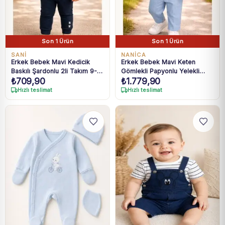
Son 1 Ürün
Son 1 Ürün
SANI
NANICA
Erkek Bebek Mavi Kedicik
Erkek Bebek Mavi Keten
Baskılı Şardonlu 2li Takım 9-
Gömlekli Papyonlu Yelekli
₺
709,90
₺
1.779,90
24 Ay
Takım 6-18 Ay
Hızlı teslimat
Hızlı teslimat