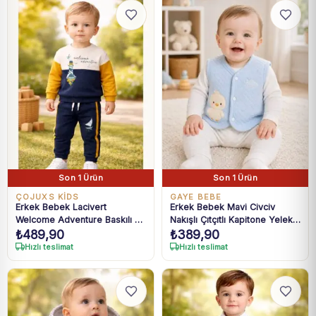
Son 1 Ürün
Son 1 Ürün
ÇOJUXS KİDS
GAYE BEBE
Erkek Bebek Lacivert
Erkek Bebek Mavi Civciv
Welcome Adventure Baskılı 2li
Nakışlı Çıtçıtlı Kapitone Yelek
₺
489,90
₺
389,90
Takım 6-24 Ay
0-9 Ay
Hızlı teslimat
Hızlı teslimat