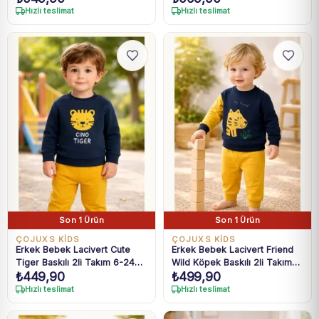
Hızlı teslimat
Hızlı teslimat
Son 1 Ürün
Son 1 Ürün
ÇOJUXS KİDS
ÇOJUXS KİDS
Erkek Bebek Lacivert Cute
Erkek Bebek Lacivert Friend
Tiger Baskılı 2li Takım 6-24
Wild Köpek Baskılı 2li Takım
₺
449,90
₺
499,90
Ay
6-24 Ay
Hızlı teslimat
Hızlı teslimat