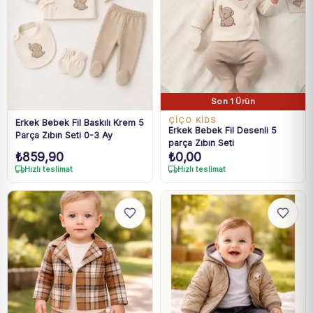
Son 1 Ürün
ÇİÇO KİDS
Erkek Bebek Fil Baskılı Krem 5
Erkek Bebek Fil Desenli 5
Parça Zıbın Seti 0-3 Ay
parça Zıbın Seti
₺
859,90
₺
0,00
Hızlı teslimat
Hızlı teslimat