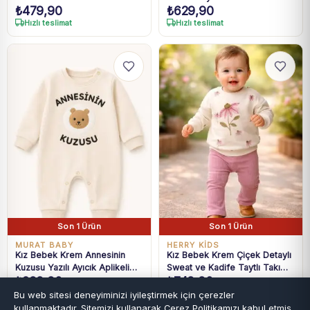
₺
479,90
₺
629,90
Hızlı teslimat
Hızlı teslimat
Son 1 Ürün
Son 1 Ürün
MURAT BABY
HERRY KİDS
Kız Bebek Krem Annesinin
Kız Bebek Krem Çiçek Detaylı
Kuzusu Yazılı Ayıcık Aplikeli
Sweat ve Kadife Taytlı Takım
₺
299,90
₺
749,90
Uzun Kollu Tulum 3-12 Ay
6-24 Ay
Hızlı teslimat
Hızlı teslimat
Bu web sitesi deneyiminizi iyileştirmek için çerezler
kullanmaktadır. Sitemizi kullanarak
Çerez Politikamızı
kabul etmiş