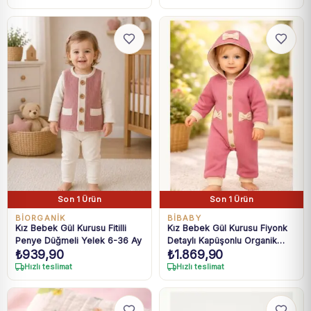
Son 1 Ürün
Son 1 Ürün
BIORGANIK
BIBABY
Kız Bebek Gül Kurusu Fitilli
Kız Bebek Gül Kurusu Fiyonk
Penye Düğmeli Yelek 6-36 Ay
Detaylı Kapüşonlu Organik
₺
939,90
₺
1.869,90
Pamuklu Tulum 6-18 Ay
Hızlı teslimat
Hızlı teslimat