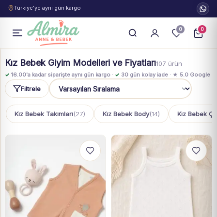
Türkiye'ye aynı gün kargo
0
0
Kız Bebek Giyim Modelleri ve Fiyatları
107 ürün
✓
16.00'a kadar siparişte aynı gün kargo ·
✓
30 gün kolay iade · ★ 5.0 Google
Filtrele
Sıralama
Kız Bebek Takımları
(27)
Kız Bebek Body
(14)
Kız Bebek Ço