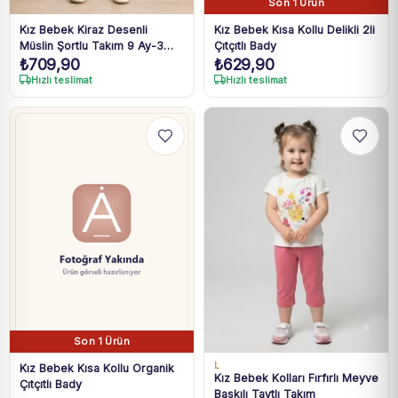
Son 1 Ürün
Kız Bebek Kiraz Desenli
Kız Bebek Kısa Kollu Delikli 2li
Müslin Şortlu Takım 9 Ay-3
Çıtçıtlı Bady
₺
709,90
₺
629,90
Yaş
Hızlı teslimat
Hızlı teslimat
Son 1 Ürün
L
Kız Bebek Kısa Kollu Organik
Kız Bebek Kolları Fırfırlı Meyve
Çıtçıtlı Bady
Baskılı Taytlı Takım