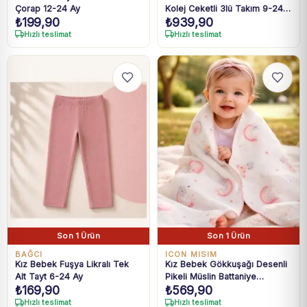
Çorap 12-24 Ay
Kolej Ceketli 3lü Takım 9-24
₺
199,90
₺
939,90
Ay
Hızlı teslimat
Hızlı teslimat
Son 1 Ürün
Son 1 Ürün
BAĞCI
ICON MISIM
Kız Bebek Fuşya Likralı Tek
Kız Bebek Gökkuşağı Desenli
Alt Tayt 6-24 Ay
Pikeli Müslin Battaniye
₺
169,90
₺
569,90
Standart
Hızlı teslimat
Hızlı teslimat