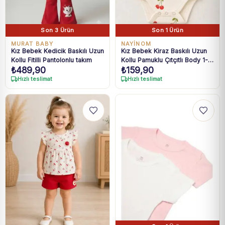
Son 3 Ürün
Son 1 Ürün
MURAT BABY
NAYİNOM
Kız Bebek Kedicik Baskılı Uzun
Kız Bebek Kiraz Baskılı Uzun
Kollu Fitilli Pantolonlu takım
Kollu Pamuklu Çıtçıtlı Body 1-3
₺
489,90
₺
159,90
Yaş
Hızlı teslimat
Hızlı teslimat