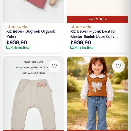
Son 1 Ürün
BIORGANIK
BIORGANIK
Kız Bebek Düğmeli Organik
Kız bebek Fiyonk Deataylı
Yelek
Mantar Baskılı Uzun Kollu
₺
939,90
₺
939,90
Organik Takım
Hızlı teslimat
Hızlı teslimat