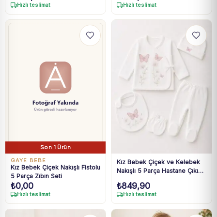
Yaş
Hızlı teslimat
Hızlı teslimat
Son 1 Ürün
GAYE BEBE
Kız Bebek Çiçek ve Kelebek
Kız Bebek Çiçek Nakışlı Fistolu
Nakışlı 5 Parça Hastane Çıkışı
5 Parça Zıbın Seti
0-3 Ay
₺
0,00
₺
849,90
Hızlı teslimat
Hızlı teslimat