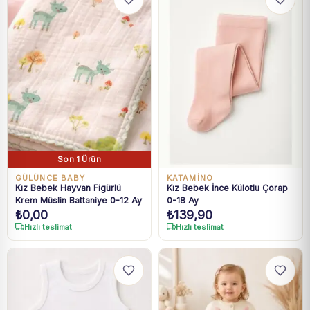
Son 1 Ürün
GÜLÜNCE BABY
KATAMİNO
Kız Bebek Hayvan Figürlü
Kız Bebek İnce Külotlu Çorap
Krem Müslin Battaniye 0-12 Ay
0-18 Ay
₺
0,00
₺
139,90
Hızlı teslimat
Hızlı teslimat