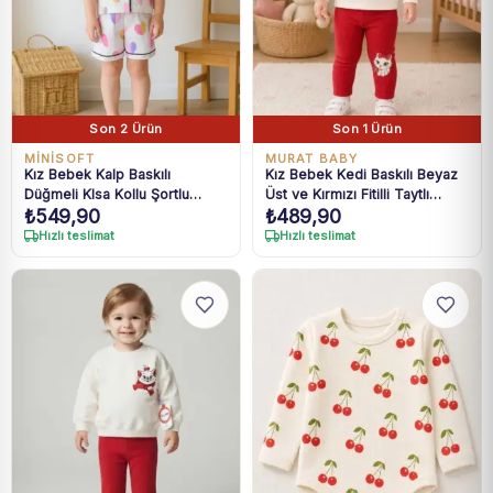
Son 2 Ürün
Son 1 Ürün
MINISOFT
MURAT BABY
Kız Bebek Kalp Baskılı
Kız Bebek Kedi Baskılı Beyaz
Düğmeli KIsa Kollu Şortlu
Üst ve Kırmızı Fitilli Taytlı
₺
549,90
₺
489,90
Pijama Takımı
Takım 6-24 Ay
Hızlı teslimat
Hızlı teslimat