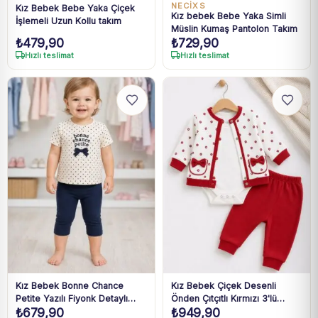
NECİXS
Kız Bebek Bebe Yaka Çiçek
Kız bebek Bebe Yaka Simli
İşlemeli Uzun Kollu takım
Müslin Kumaş Pantolon Takım
₺
479,90
₺
729,90
Hızlı teslimat
Hızlı teslimat
Kız Bebek Bonne Chance
Kız Bebek Çiçek Desenli
Petite Yazılı Fiyonk Detaylı
Önden Çıtçıtlı Kırmızı 3'lü
₺
679,90
₺
949,90
Lacivert Taytlı Takım 9 Ay-4
Takım