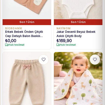
Son 1 Ürün
Son 1 Ürün
BIORGANIK
NAYİNOM
Erkek Bebek Önden Çıtçıtlı
Jakar Desenli Beyaz Bebek
Cep Detaylı Balon Baskılı
Askılı Çıtçıtlı Body
₺
0,00
₺
169,90
Yelek
Hızlı teslimat
Hızlı teslimat