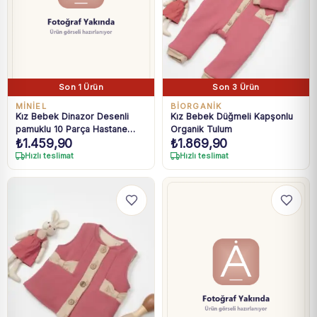
Son 1 Ürün
Son 3 Ürün
MINIEL
BIORGANIK
Kız Bebek Dinazor Desenli
Kız Bebek Düğmeli Kapşonlu
pamuklu 10 Parça Hastane
Organik Tulum
₺
1.459,90
₺
1.869,90
Çıkışı
Hızlı teslimat
Hızlı teslimat