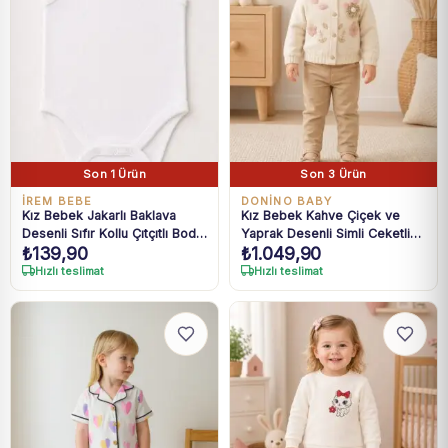
Son 1 Ürün
Son 3 Ürün
İREM BEBE
DONİNO BABY
Kız Bebek Jakarlı Baklava
Kız Bebek Kahve Çiçek ve
Desenli Sıfır Kollu Çıtçıtlı Body
Yaprak Desenli Simli Ceketli
₺
139,90
₺
1.049,90
0-36 Ay
3'lü Takım 6-24 Ay
Hızlı teslimat
Hızlı teslimat