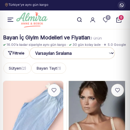
Türkiye'ye aynı gün kargo
0
0
Bayan İç Giyim Modelleri ve Fiyatları
3 ürün
✓
16.00'a kadar siparişte aynı gün kargo ·
✓
30 gün kolay iade · ★ 5.0 Google
Filtrele
Sıralama
Sütyen
(2)
Bayan Tayt
(1)