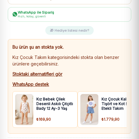
WhatsApp ile Sipariş
Hızlı, kolay, güvenli
🎁 Hediye listesi nedir?
Bu ürün şu an stokta yok.
Kız Çocuk Takım kategorisindeki stokta olan benzer
ürünlere geçebilirsiniz.
Stoktaki alternatifleri gör
WhatsApp destek
Kız Bebek Çilek
Kız Çocuk Kalpli
Desenli Askılı Çıtçıtlı
Tişört ve Kot Şort
Bady 12 Ay-3 Yaş
Etekli Takım
₺169,90
₺1.779,90