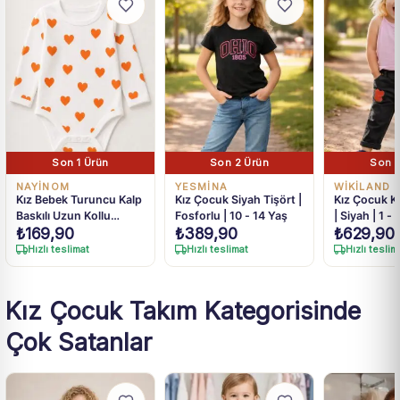
Son 1 Ürün
Son 2 Ürün
Son 1
NAYİNOM
YESMİNA
WİKİLAND
Kız Bebek Turuncu Kalp
Kız Çocuk Siyah Tişört |
Kız Çocuk K
Baskılı Uzun Kollu
Fosforlu | 10 - 14 Yaş
| Siyah | 1 - 
₺
169,90
₺
389,90
₺
629,90
Çıtçıtlı Body 1-3 Yaş
Renkli Düğm
Hızlı teslimat
Hızlı teslimat
Hızlı teslim
Kız Çocuk Takım Kategorisinde
Çok Satanlar