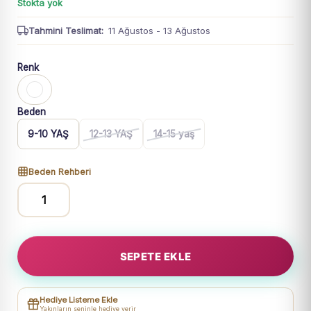
Stokta yok
Tahmini Teslimat:
11 Ağustos - 13 Ağustos
Renk
Beden
9-10 YAŞ
12-13 YAŞ
14-15 yaş
Beden Rehberi
Kız
Çocuk
Stay
SEPETE EKLE
Positive
Tişört
Takım
Hediye Listeme Ekle
adet
Yakınların seninle hediye verir