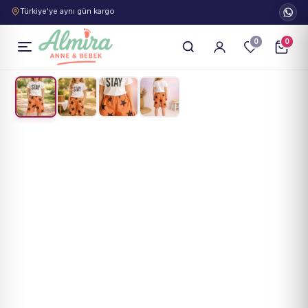
Türkiye'ye aynı gün kargo
0
0
1
/
4