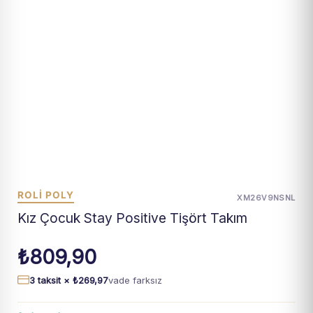
ROLİ POLY
XM26V9NSNL
Kız Çocuk Stay Positive Tişört Takım
₺
809,90
3 taksit ×
₺
269,97
vade farksız