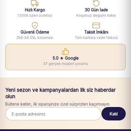
Hızlı Kargo
30 Gün İade
1.500₺ üzeri ücretsiz
Koşulsuz değişim hakkı
Güvenli Ödeme
Taksit İmkânı
256-bit SSL koruması
Tüm kartlara vade farksız
5.0 ★ Google
37 gerçek müşteri yorumu
Yeni sezon ve kampanyalardan ilk siz haberdar
olun
Bültene katılın, ilk siparişinize özel sürprizleri kaçırmayın.
Katıl