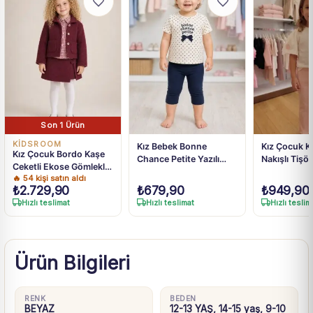
Son 1 Ürün
KİDSROOM
Kız Bebek Bonne
Kız Çocuk Ko
Kız Çocuk Bordo Kaşe
Chance Petite Yazılı
Nakışlı Tişört 
Ceketli Ekose Gömlekli
Fiyonk Detaylı Lacivert
İspanyol Paç
🔥
54
kişi satın aldı
Etek Takım
Taytlı Takım 9 Ay-4 Yaş
Pantolon Ta
₺
2.729,90
₺
679,90
₺
949,90
Hızlı teslimat
Hızlı teslimat
Hızlı teslim
Ürün Bilgileri
RENK
BEDEN
BEYAZ
12-13 YAŞ, 14-15 yaş, 9-10