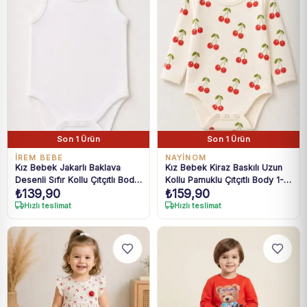
Son 1 Ürün
Son 1 Ürün
İREM BEBE
NAYİNOM
Kız Bebek Jakarlı Baklava
Kız Bebek Kiraz Baskılı Uzun
Desenli Sıfır Kollu Çıtçıtlı Body
Kollu Pamuklu Çıtçıtlı Body 1-3
₺
139,90
₺
159,90
0-36 Ay
Yaş
Hızlı teslimat
Hızlı teslimat