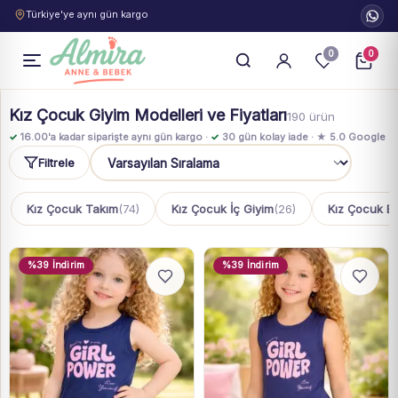
Türkiye'ye aynı gün kargo
0
0
Kız Çocuk Giyim Modelleri ve Fiyatları
190 ürün
✓
16.00'a kadar siparişte aynı gün kargo ·
✓
30 gün kolay iade · ★ 5.0 Google
Filtrele
Sıralama
Kız Çocuk Takım
(74)
Kız Çocuk İç Giyim
(26)
Kız Çocuk Elb
%39 İndirim
%39 İndirim