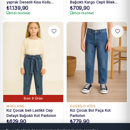
yaprak Desenli Kısa Kollu
Bağcıklı Kargo Cepli Bilek
₺
1.139,90
₺
709,90
Tişört Pantolon Takım
Kısmı Lastikli Pantolon
Hızlı teslimat
Hızlı teslimat
Son 3 Ürün
WİKİLAND
OVERDO KİDS
Kız Çocuk beli Lastikli Cep
Kız Çocuk Bol Paça Kot
Detaylı Bağcıklı Kot Pantolon
Pantolon
₺
629,90
₺
779,90
Hızlı teslimat
Hızlı teslimat