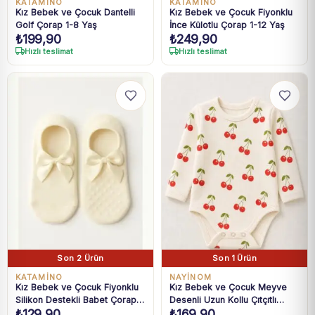
KATAMİNO
KATAMİNO
Kız Bebek ve Çocuk Dantelli
Kız Bebek ve Çocuk Fiyonklu
Golf Çorap 1-8 Yaş
İnce Külotlu Çorap 1-12 Yaş
₺
199,90
₺
249,90
Hızlı teslimat
Hızlı teslimat
Son 2 Ürün
Son 1 Ürün
KATAMİNO
NAYİNOM
Kız Bebek ve Çocuk Fiyonklu
Kız Bebek ve Çocuk Meyve
Silikon Destekli Babet Çorap
Desenli Uzun Kollu Çıtçıtlı
₺
129,90
₺
169,90
1-14 Yaş
Body 12 Ay-3 Yaş