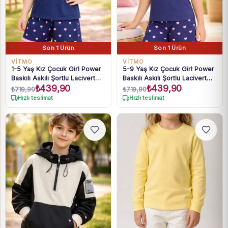
Son 1 Ürün
Son 1 Ürün
VİTMO
VİTMO
1-5 Yaş Kız Çocuk Girl Power
5-9 Yaş Kız Çocuk Girl Power
Baskılı Askılı Şortlu Lacivert
Baskılı Askılı Şortlu Lacivert
₺
439,90
₺
439,90
Pijama Takımı
Pijama Takımı
₺
719,90
₺
719,90
Hızlı teslimat
Hızlı teslimat