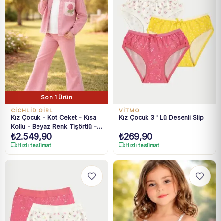
Son 1 Ürün
CİCHLİD GİRL
VİTMO
Kız Çocuk - Kot Ceket - Kısa
Kız Çocuk 3 ' Lü Desenli Slip
Kollu - Beyaz Renk Tişörtlü -
₺
2.549,90
₺
269,90
Kot Pantolonlu Takım
Hızlı teslimat
Hızlı teslimat