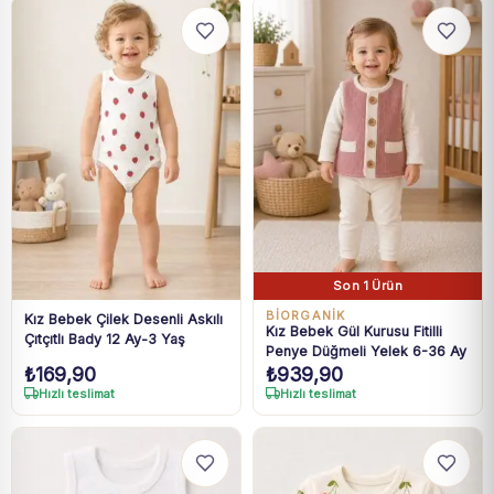
Son 1 Ürün
BIORGANIK
Kız Bebek Çilek Desenli Askılı
Kız Bebek Gül Kurusu Fitilli
Çıtçıtlı Bady 12 Ay-3 Yaş
Penye Düğmeli Yelek 6-36 Ay
₺
169,90
₺
939,90
Hızlı teslimat
Hızlı teslimat