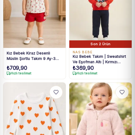
Son 2 Ürün
NAS BEBE
Kız Bebek Kiraz Desenli
Kız Bebek Takım | Sweatshirt
Müslin Şortlu Takım 9 Ay-3
Ve Eşofman Altı | Kırmızı
Yaş
₺
709,90
₺
369,90
Lacivert
Hızlı teslimat
Hızlı teslimat