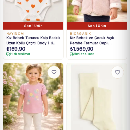
Son 1 Ürün
Son 1 Ürün
NAYİNOM
BIORGANIK
Kız Bebek Turuncu Kalp Baskılı
Kız Bebek ve Çocuk Açık
Uzun Kollu Çıtçıtlı Body 1-3
Pembe Fermuar Cepli
₺
169,90
₺
1.569,90
Yaş
Kapüşonlu Peluş Mont 6 Ay-3
Yaş
Hızlı teslimat
Hızlı teslimat