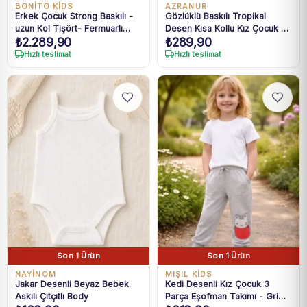
BONİTO KİDS
AZRANUR
Erkek Çocuk Strong Baskılı -
Gözlüklü Baskılı Tropikal
uzun Kol Tişört- Fermuarlı
Desen Kısa Kollu Kız Çocuk T
₺
2.289,90
₺
289,90
Hırkalı- Kot Pantolon Takım
- Shirt - Mor, 3 - 4 Yaş
Hızlı teslimat
Hızlı teslimat
Son 1 Ürün
Son 1 Ürün
NAYİNOM
MIŞIL KİDS
Jakar Desenli Beyaz Bebek
Kedi Desenli Kız Çocuk 3
Askılı Çıtçıtlı Body
Parça Eşofman Takımı - Gri