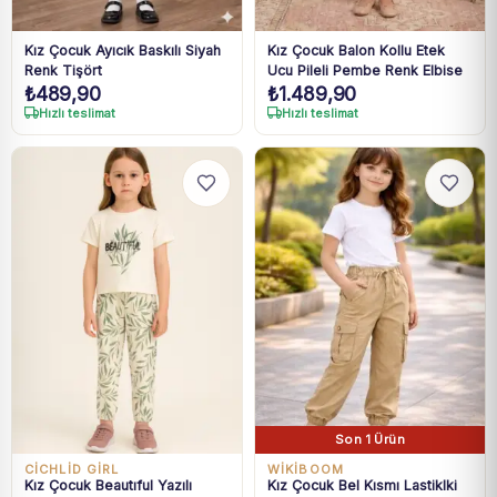
Kız Çocuk Ayıcık Baskılı Siyah
Kız Çocuk Balon Kollu Etek
Renk Tişört
Ucu Pileli Pembe Renk Elbise
₺
489,90
₺
1.489,90
Hızlı teslimat
Hızlı teslimat
Son 1 Ürün
CİCHLİD GİRL
WIKIBOOM
Kız Çocuk Beautıful Yazılı
Kız Çocuk Bel Kısmı Lastiklki