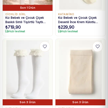
Son 1 Ürün
CİCHLİD GİRL
KATAMİNO
Kız Bebek ve Çocuk Çiçek
Kız Bebek ve Çocuk Çiçek
Baskılı Simli Tişörtlü Taytlı
Desenli İnce Krem Külotlu
₺
719,90
₺
229,90
Takım 9 Ay-4 Yaş
Çorap 1-14 Yaş
Hızlı teslimat
Hızlı teslimat
Son 3 Ürün
Son 3 Ürün