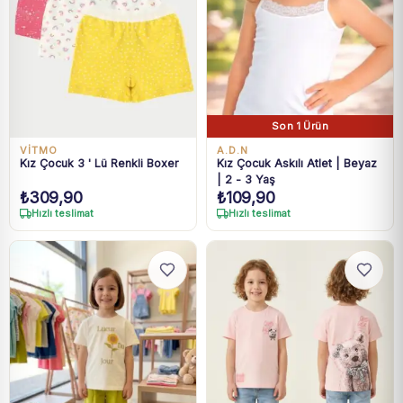
Son 1 Ürün
VİTMO
A.D.N
Kız Çocuk 3 ' Lü Renkli Boxer
Kız Çocuk Askılı Atlet | Beyaz
| 2 - 3 Yaş
₺
309,90
₺
109,90
Hızlı teslimat
Hızlı teslimat