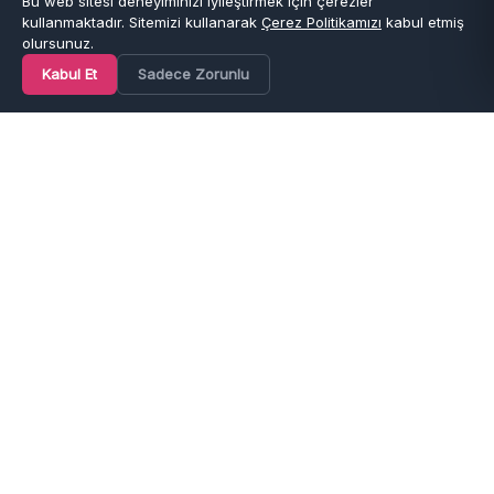
Bu web sitesi deneyiminizi iyileştirmek için çerezler
kullanmaktadır. Sitemizi kullanarak
Çerez Politikamızı
kabul etmiş
olursunuz.
Kabul Et
Sadece Zorunlu
Ana Sayfa
Kategoriler
Favoriler
Sepet
Hesap
Son 1 Ürün
Son 1 Ürün
MISSMARINE
KİDSROOM
Kız Çocuk Boncuk İşlemeli
Kız Çocuk Bordo Kaşe Ceketli
Kısa Kollu Elbise
Ekose Gömlekli Etek Takım
🔥
54
kişi satın aldı
₺
669,90
₺
2.729,90
Hızlı teslimat
Hızlı teslimat