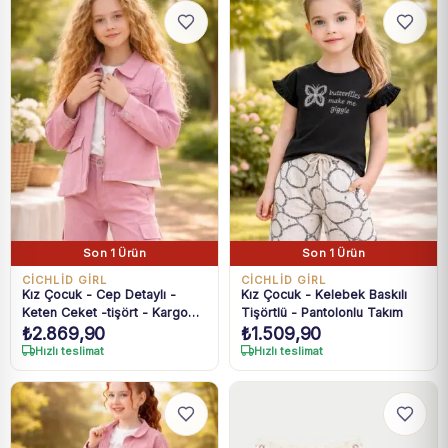
Son 1 Ürün
Son 1 Ürün
CİCHLİD GİRL
CİCHLİD GİRL
Kız Çocuk - Cep Detaylı -
Kız Çocuk - Kelebek Baskılı
Keten Ceket -tişört - Kargo
Tişörtlü - Pantolonlu Takım
₺
2.869,90
₺
1.509,90
Cepli Kot Pantolonlu Takım
Hızlı teslimat
Hızlı teslimat