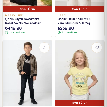
Son 1 Ürün
Son 1 Ürün
HAPPY LİFE
JEFIX
Çocuk Siyah Sweatshirt -
Çocuk Uzun Kollu %100
Rahat Ve Şık Seçenekler
Pamuklu Body 5-8 Yaş
₺
449,90
₺
259,90
Çocuklar İçin
Hızlı teslimat
Hızlı teslimat
Son 1 Ürün