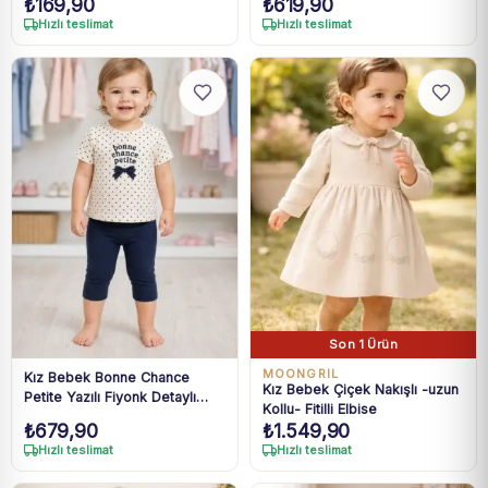
₺
169,90
₺
619,90
Kedi Baskılı Çocuk Spor
Kıyafeti Seti
Hızlı teslimat
Hızlı teslimat
Son 1 Ürün
MOONGRIL
Kız Bebek Bonne Chance
Kız Bebek Çiçek Nakışlı -uzun
Petite Yazılı Fiyonk Detaylı
Kollu- Fitilli Elbise
Lacivert Taytlı Takım 9 Ay-4
₺
679,90
₺
1.549,90
Yaş
Hızlı teslimat
Hızlı teslimat