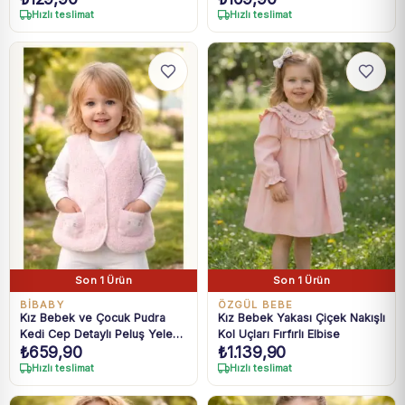
Hızlı teslimat
Hızlı teslimat
Son 1 Ürün
Son 1 Ürün
BIBABY
ÖZGÜL BEBE
Kız Bebek ve Çocuk Pudra
Kız Bebek Yakası Çiçek Nakışlı
Kedi Cep Detaylı Peluş Yelek
Kol Uçları Fırfırlı Elbise
₺
659,90
₺
1.139,90
6 Ay-3 Yaş
Hızlı teslimat
Hızlı teslimat