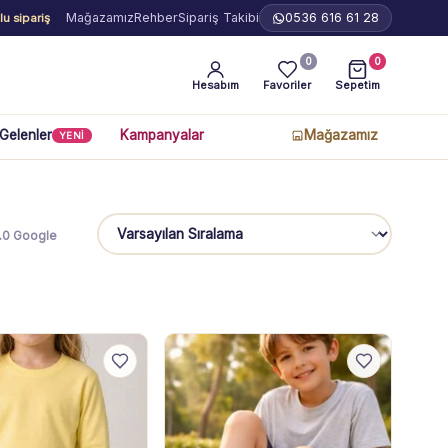
Mağazamız
Rehber
Sipariş Takibi
0536 616 61 28
u sipariş
0
0
Hesabım
Favoriler
Sepetim
 Gelenler
Kampanyalar
Mağazamız
YENİ
5.0 Google
Sıralama