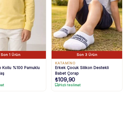
Son 1 Ürün
Son 3 Ürün
KATAMİNO
 Kollu %100 Pamuklu
Erkek Çocuk Silikon Destekli
Yaş
Babet Çorap
₺
109,90
mat
Hızlı teslimat