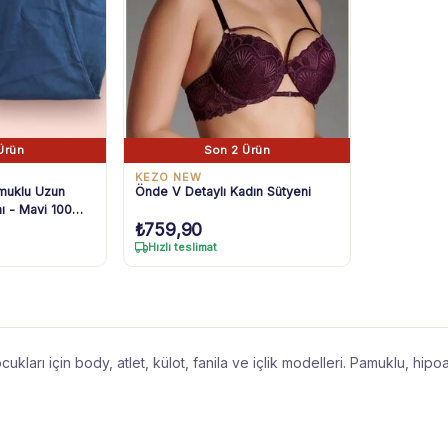
Ürün
Son 2 Ürün
KEZO NEW
muklu Uzun
Önde V Detaylı Kadın Sütyeni
mı - Mavi 100%
₺
759,90
i
Hızlı teslimat
ları için body, atlet, külot, fanila ve içlik modelleri. Pamuklu, hipoa