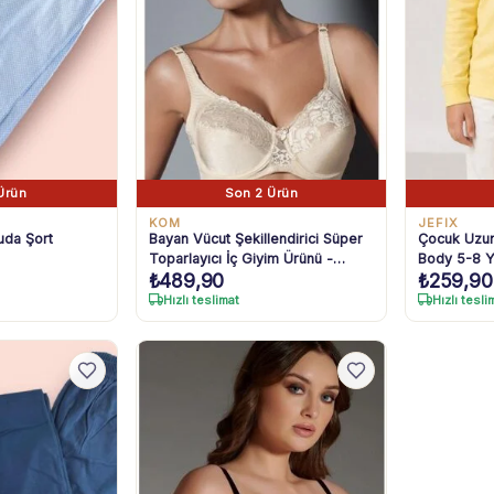
Ürün
Son 2 Ürün
KOM
JEFIX
uda Şort
Bayan Vücut Şekillendirici Süper
Çocuk Uzun
Toparlayıcı İç Giyim Ürünü -
Body 5-8 
₺
489,90
₺
259,90
Estetik Ve Konforlu Tasarım
Hızlı teslimat
Hızlı tesli