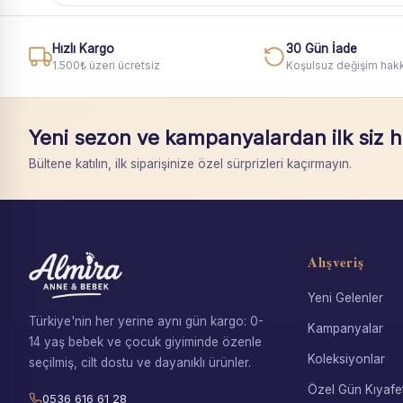
Hızlı Kargo
30 Gün İade
1.500₺ üzeri ücretsiz
Koşulsuz değişim hakk
Yeni sezon ve kampanyalardan ilk siz 
Bültene katılın, ilk siparişinize özel sürprizleri kaçırmayın.
Alışveriş
Yeni Gelenler
Türkiye'nin her yerine aynı gün kargo: 0-
Kampanyalar
14 yaş bebek ve çocuk giyiminde özenle
Koleksiyonlar
seçilmiş, cilt dostu ve dayanıklı ürünler.
Özel Gün Kıyafet
0536 616 61 28