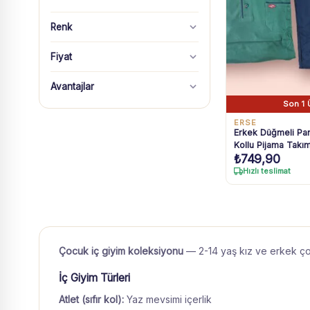
Renk
Fiyat
Avantajlar
Son 1 
ERSE
Erkek Düğmeli Pa
Kollu Pijama Takı
₺
749,90
Pamuklu Uyku Set
Hızlı teslimat
Çocuk iç giyim koleksiyonu
— 2-14 yaş kız ve erkek çocuk
İç Giyim Türleri
Atlet (sıfır kol):
Yaz mevsimi içerlik