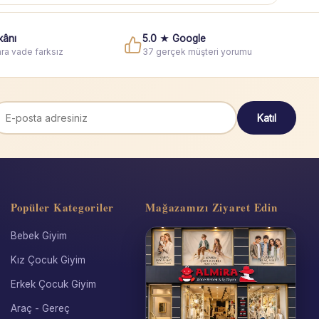
kânı
5.0 ★ Google
ra vade farksız
37 gerçek müşteri yorumu
Katıl
Popüler Kategoriler
Mağazamızı Ziyaret Edin
Bebek Giyim
Kız Çocuk Giyim
Erkek Çocuk Giyim
Araç - Gereç