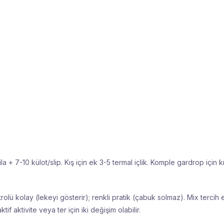
a + 7-10 külot/slip. Kış için ek 3-5 termal içlik. Komple gardrop için
k
olü kolay (lekeyi gösterir); renkli pratik (çabuk solmaz). Mix tercih 
if aktivite veya ter için iki değişim olabilir.