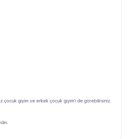
ız çocuk giyim
ve
erkek çocuk giyim
‘i de görebilirsiniz.
edin.