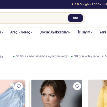
★ 5.0 Google
· 2.500+ mutl
Ara
m
Araç - Gereç
Çocuk Ayakkabıları
İç Giyim
Yeni
ün
✓
16.00'a kadar siparişte aynı gün kargo ·
✓
30 gün kolay iade · ★ 