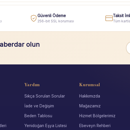
Güvenli Ödeme
Taksit İm
ı
256-bit SSL koruması
Tüm kartla
haberdar olun
Yardım
Kurumsal
Sıkça Sorulan Sorular
Hakkımızda
İade ve Değişim
Mağazamız
Beden Tablosu
Hizmet Bölgelerimiz
leri
Yenidoğan Eşya Listesi
Ebeveyn Rehberi