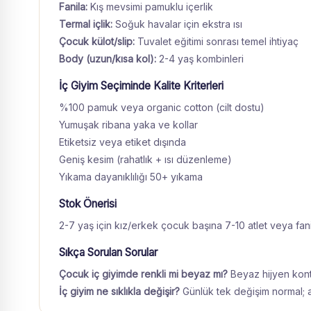
Fanila:
Kış mevsimi pamuklu içerlik
Termal içlik:
Soğuk havalar için ekstra ısı
Çocuk külot/slip:
Tuvalet eğitimi sonrası temel ihtiyaç
Body (uzun/kısa kol):
2-4 yaş kombinleri
İç Giyim Seçiminde Kalite Kriterleri
%100 pamuk veya organic cotton (cilt dostu)
Yumuşak ribana yaka ve kollar
Etiketsiz veya etiket dışında
Geniş kesim (rahatlık + ısı düzenleme)
Yıkama dayanıklılığı 50+ yıkama
Stok Önerisi
2-7 yaş için kız/erkek çocuk başına 7-10 atlet veya fanil
Sıkça Sorulan Sorular
Çocuk iç giyimde renkli mi beyaz mı?
Beyaz hijyen kontr
İç giyim ne sıklıkla değişir?
Günlük tek değişim normal; akt