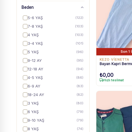
Beden
5-6 YAŞ
(122)
7-8 YAŞ
(103)
4 YAŞ
(103)
3-4 YAŞ
(101)
Son 1 
5 YAŞ
(96)
KEZO VİENETTA
9-12 AY
(95)
Bayan Kapri Berm
12-18 AY
(94)
₺
0,00
4-5 YAŞ
(86)
Hızlı teslimat
6-9 AY
(83)
18-24 AY
(82)
3 YAŞ
(80)
6 YAŞ
(79)
9-10 YAŞ
(79)
8 YAŞ
(74)