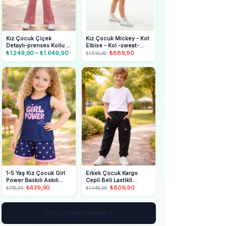
Kız Çocuk Çiçek
Kız Çocuk Mickey - Kot
Detaylı-prenses Kollu -
Elbise - Kol -sweat-
ispanyol Paçalı Takım
Elbise Takım
₺
1.249,90
–
₺
1.649,90
Fiyat
Orijinal
₺
889,90
Şu
₺
1.519,90
aralığı:
fiyat:
andaki
₺1.249,90
₺1.519,90.
fiyat:
-
₺889,90.
₺1.649,90
1-5 Yaş Kız Çocuk Girl
Erkek Çocuk Kargo
Power Baskılı Askılı
Cepli Beli Lastikli
Şortlu Lacivert Pijama
Gabardin Pantolon
Orijinal
₺
439,90
Şu
Orijinal
₺
809,90
Şu
₺
719,90
₺
1.049,90
Takımı
fiyat:
andaki
fiyat:
andaki
₺719,90.
fiyat:
₺1.049,90.
fiyat:
₺439,90.
₺809,90.
Tüm Ürünleri Keşfet