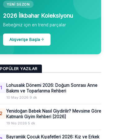
YENI SEZON
2026 İlkbahar Koleksiyonu
Bebeğiniz için en trend parçalar
Alışverişe Başla
POPÜLER YAZILAR
Lohusalık Dönemi 2026: Doğum Sonrası Anne
1
Bakımı ve Toparlanma Rehberi
10 May 2026
·
9 dk
Yenidoğan Bebek Nasıl Giydirilir? Mevsime Göre
2
Katmanlı Giyim Rehberi [2026]
19 Nis 2026
·
5 dk
Bayramlık Çocuk Kıyafetleri 2026: Kız ve Erkek