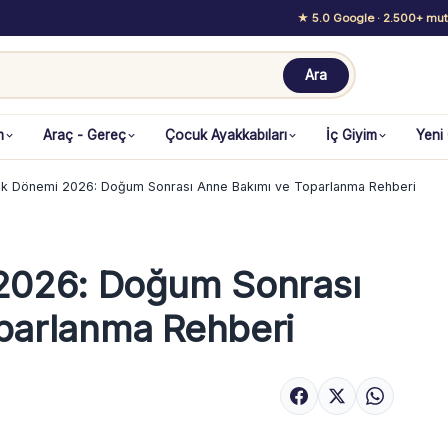
★ 5.0 Google
· 2.500+ mutl
Ara
m
Araç - Gereç
Çocuk Ayakkabıları
İç Giyim
Yeni
ık Dönemi 2026: Doğum Sonrası Anne Bakımı ve Toparlanma Rehberi
2026: Doğum Sonrası
parlanma Rehberi