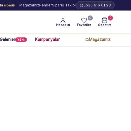
Mağazamız
Rehber
Sipariş Takibi
0536 616 61 28
u sipariş
0
0
Hesabım
Favoriler
Sepetim
 Gelenler
Kampanyalar
Mağazamız
YENİ