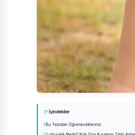
İçindekiler
Bu Yazıdan Öğrenecekleriniz
Lohusalık Nedir? Kırk Gün Kuralının Tıbbi Anla