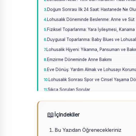
Doğum Sonrası İlk 24 Saat: Hastanede Ne Olu
Lohusalık Döneminde Beslenme: Anne ve Süt İ
Fiziksel Toparlanma: Yara İyileşmesi, Kanama 
Duygusal Toparlanma: Baby Blues ve Lohusa
Lohusalık Hijyeni: Yıkanma, Pansuman ve Bak
Emzirme Döneminde Anne Bakımı
Eve Dönüş: Yardım Almak ve Lohusayı Korum
Lohusalık Sonrası Spor ve Cinsel Yaşama D
Sıkça Sorulan Sorular
Sonuç
📖
İçindekiler
Bu Yazıdan Öğrenecekleriniz