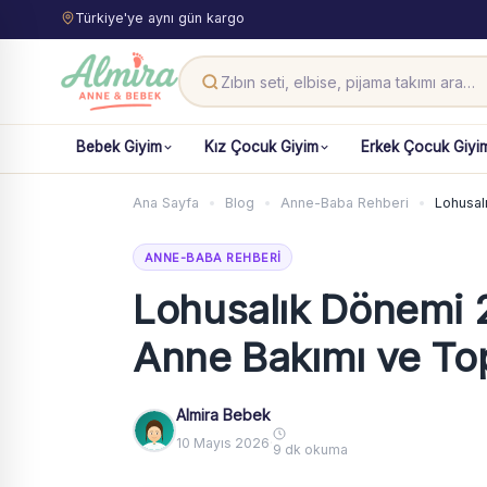
Türkiye'ye aynı gün kargo
Bebek Giyim
Kız Çocuk Giyim
Erkek Çocuk Giyi
Ana Sayfa
Blog
Anne-Baba Rehberi
Lohusal
ANNE-BABA REHBERI
Lohusalık Dönemi 
Anne Bakımı ve To
Almira Bebek
10 Mayıs 2026
·
9 dk okuma