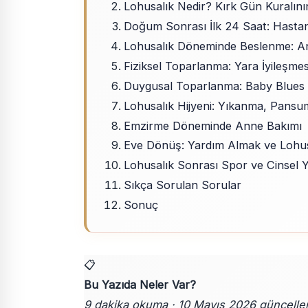
Lohusalık Nedir? Kırk Gün Kuralını
Doğum Sonrası İlk 24 Saat: Hasta
Lohusalık Döneminde Beslenme: An
Fiziksel Toparlanma: Yara İyileşme
Duygusal Toparlanma: Baby Blues
Lohusalık Hijyeni: Yıkanma, Pans
Emzirme Döneminde Anne Bakımı
Eve Dönüş: Yardım Almak ve Lohu
Lohusalık Sonrası Spor ve Cinsel
Sıkça Sorulan Sorular
Sonuç
📋
Bu Yazıda Neler Var?
9 dakika okuma · 10 Mayıs 2026 güncelle