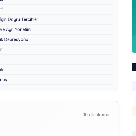
r?
çin Doğru Tercihler
ve Ağrı Yönetimi
lık Depresyonu
ım
ak
önüş
· 10 dk okuma