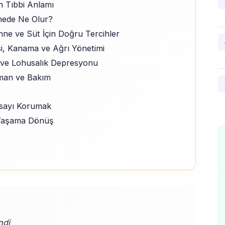
n Tıbbi Anlamı
nede Ne Olur?
ne ve Süt İçin Doğru Tercihler
si, Kanama ve Ağrı Yönetimi
 ve Lohusalık Depresyonu
uman ve Bakım
sayı Korumak
 Yaşama Dönüş
ndi