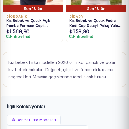
Son 1 Ürün
Son 1 Ürün
BIORGANIK
BIBABY
Kız Bebek ve Çocuk Açık
Kız Bebek ve Çocuk Pudra
Pembe Fermuar Cepli
Kedi Cep Detaylı Peluş Yelek
₺
1.569,90
₺
659,90
Kapüşonlu Peluş Mont 6 Ay-3
6 Ay-3 Yaş
Yaş
Hızlı teslimat
Hızlı teslimat
Kız bebek hırka modelleri 2026 ✓ Triko, pamuk ve polar
kız bebek hırkaları. Düğmeli, çıtçıtlı ve fermuarlı kapama
seçenekleri. Mevsim geçişlerinde ideal sıcak tutucu.
İlgili Koleksiyonlar
🧶 Bebek Hırka Modelleri