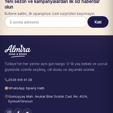
Yeni sezon ve kampanyalardan ilk siz haberdar
olun
Bültene katılın, ilk siparişinize özel sürprizleri kaçırmayın.
Katıl
Türkiye'nin her yerine aynı gün kargo: 0-14 yaş bebek ve çocuk
giyiminde özenle seçilmiş, cilt dostu ve dayanıklı ürünler.
0536 616 61 28
WhatsApp Sipariş Hattı
Gümüşçay Mah. Avukat Bilal Güdük Cad. No: 40/A,
Eynesil/Giresun