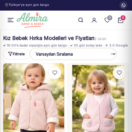
Türkiye'ye aynı gün kargo
0
0
Kız Bebek Hırka Modelleri ve Fiyatları
2 ürün
✓
16.00'a kadar siparişte aynı gün kargo ·
✓
30 gün kolay iade · ★ 5.0 Google
Filtrele
Sıralama