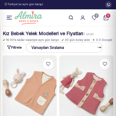
Türkiye'ye aynı gün kargo
0
0
Kız Bebek Yelek Modelleri ve Fiyatları
7 ürün
✓
16.00'a kadar siparişte aynı gün kargo ·
✓
30 gün kolay iade · ★ 5.0 Google
Filtrele
Sıralama