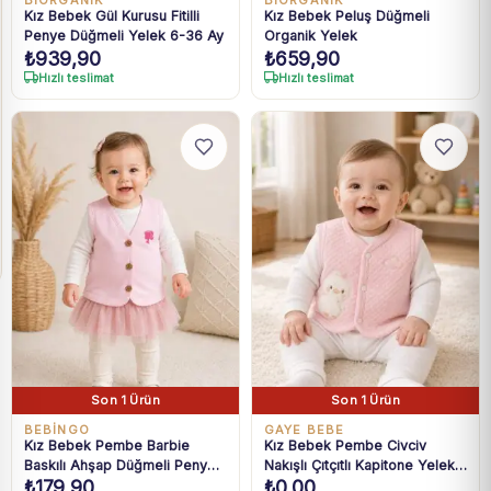
BIORGANIK
BIORGANIK
Kız Bebek Gül Kurusu Fitilli
Kız Bebek Peluş Düğmeli
Penye Düğmeli Yelek 6-36 Ay
Organik Yelek
₺
939,90
₺
659,90
Hızlı teslimat
Hızlı teslimat
Son 1 Ürün
Son 1 Ürün
BEBİNGO
GAYE BEBE
Kız Bebek Pembe Barbie
Kız Bebek Pembe Civciv
Baskılı Ahşap Düğmeli Penye
Nakışlı Çıtçıtlı Kapitone Yelek
₺
179,90
₺
0,00
Yelek 3-18 Ay
1-9 Ay