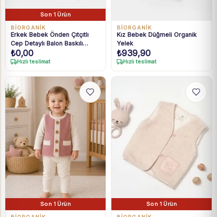
Son 1 Ürün
BIORGANIK
BIORGANIK
Erkek Bebek Önden Çıtçıtlı
Kız Bebek Düğmeli Organik
Cep Detaylı Balon Baskılı
Yelek
₺
0,00
₺
939,90
Yelek
Hızlı teslimat
Hızlı teslimat
Son 1 Ürün
Son 1 Ürün