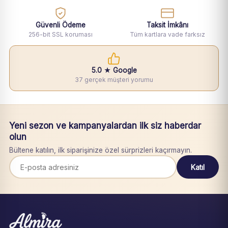
Güvenli Ödeme
Taksit İmkânı
256-bit SSL koruması
Tüm kartlara vade farksız
5.0 ★ Google
37 gerçek müşteri yorumu
Yeni sezon ve kampanyalardan ilk siz haberdar
olun
Bültene katılın, ilk siparişinize özel sürprizleri kaçırmayın.
Katıl