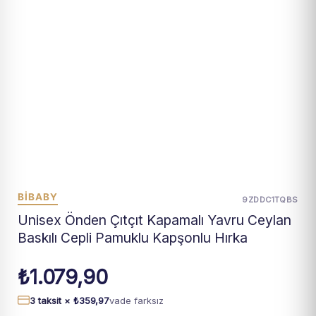
BIBABY
9ZDDC1TQBS
Unisex Önden Çıtçıt Kapamalı Yavru Ceylan
Baskılı Cepli Pamuklu Kapşonlu Hırka
₺
1.079,90
3 taksit ×
₺
359,97
vade farksız