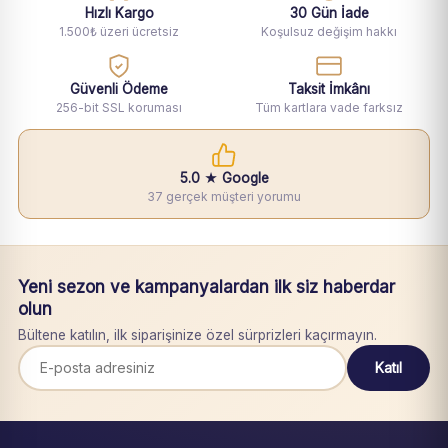
Hızlı Kargo
30 Gün İade
1.500₺ üzeri ücretsiz
Koşulsuz değişim hakkı
Güvenli Ödeme
Taksit İmkânı
256-bit SSL koruması
Tüm kartlara vade farksız
5.0 ★ Google
37 gerçek müşteri yorumu
Yeni sezon ve kampanyalardan ilk siz haberdar
olun
Bültene katılın, ilk siparişinize özel sürprizleri kaçırmayın.
Katıl