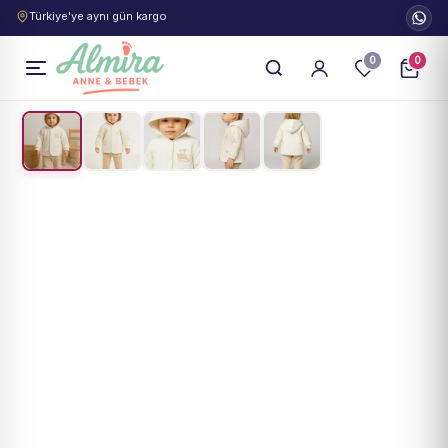
Türkiye'ye aynı gün kargo
0
0
1
/
5