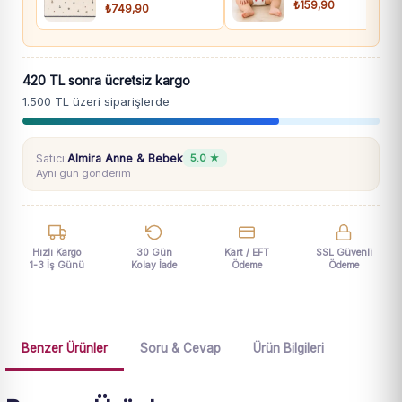
₺159,90
₺749,90
420 TL sonra ücretsiz kargo
1.500 TL üzeri siparişlerde
Satıcı:
Almira Anne & Bebek
5.0 ★
Aynı gün gönderim
Hızlı Kargo
30 Gün
Kart / EFT
SSL Güvenli
1-3 İş Günü
Kolay İade
Ödeme
Ödeme
Benzer Ürünler
Soru & Cevap
Ürün Bilgileri