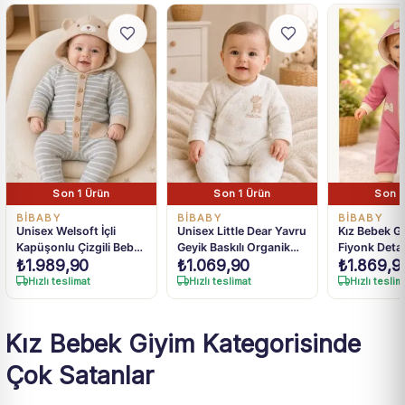
Son 1 Ürün
Son 1 Ürün
Son 1
BIBABY
BIBABY
BIBABY
Unisex Welsoft İçli
Unisex Little Dear Yavru
Kız Bebek G
Kapüşonlu Çizgili Bebek
Geyik Baskılı Organik
Fiyonk Detay
₺
1.989,90
₺
1.069,90
₺
1.869,9
Tulum
Pamuklu Ayaklı Tulum
Kapüşonlu 
3-9 Ay
Pamuklu Tul
Hızlı teslimat
Hızlı teslimat
Hızlı teslim
Kız Bebek Giyim Kategorisinde
Çok Satanlar