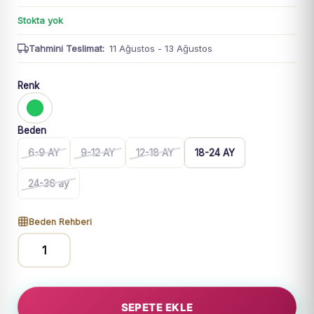
Stokta yok
Tahmini Teslimat:
11 Ağustos - 13 Ağustos
Renk
Beden
6-9 AY
9-12 AY
12-18 AY
18-24 AY
24-36 ay
Beden Rehberi
Unisex
Önden
Çıtçıt
SEPETE EKLE
Kapamalı