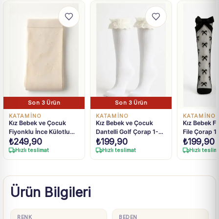
Son 3 Ürün
Son 3 Ürün
KATAMİNO
KATAMİNO
KATAMİNO
Kız Bebek ve Çocuk
Kız Bebek ve Çocuk
Kız Bebek Fi
Fiyonklu İnce Külotlu
Dantelli Golf Çorap 1-8
File Çorap 1
₺
249,90
₺
199,90
₺
199,90
Çorap 1-12 Yaş
Yaş
Hızlı teslimat
Hızlı teslimat
Hızlı teslim
Ürün Bilgileri
RENK
BEDEN