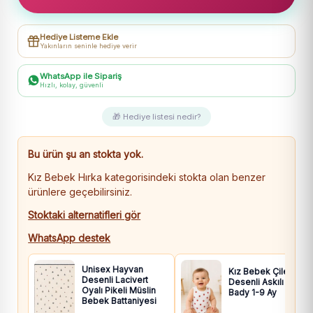
Yavru
Ceylan
Hediye Listeme Ekle
Baskılı
Yakınların seninle hediye verir
Cepli
Pamuklu
WhatsApp ile Sipariş
Hızlı, kolay, güvenli
Kapşonlu
Hırka
🎁 Hediye listesi nedir?
adet
Bu ürün şu an stokta yok.
Kız Bebek Hırka kategorisindeki stokta olan benzer
ürünlere geçebilirsiniz.
Stoktaki alternatifleri gör
WhatsApp destek
Unisex Hayvan
Kız Bebek Çilek
Desenli Lacivert
Desenli Askılı Çıtçıtlı
Oyalı Pikeli Müslin
Bady 1-9 Ay
Bebek Battaniyesi