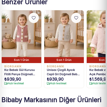
Benzer Ürünler
Son 1 Ürün
Son 1 Ürün
Son 1
BIORGANIK
BIORGANIK
BIORGANIK
Kız Bebek Gül Kurusu
Unisex Çizgili Ayıcık
Kız Bebek v
Fitilli Penye Düğmeli
Cepli Gri Düğmeli Bebek
Açık Pembe
Yelek 6-36 Ay
Yelek 6-36 Ay
Cepli Kapüş
₺
939,90
₺
939,90
₺
1.569,9
Mont 6 Ay-3
Hızlı teslimat
Hızlı teslimat
Hızlı teslim
Bibaby Markasının Diğer Ürünleri