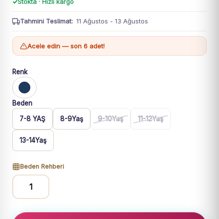
Stokta · Hızlı kargo
Tahmini Teslimat:
11 Ağustos - 13 Ağustos
Acele edin — son 6 adet!
Renk
Beden
7-8 YAŞ
8-9Yaş
9-10Yaş
11-12Yaş
13-14Yaş
Beden Rehberi
erkek
Çocuk
Çizgi