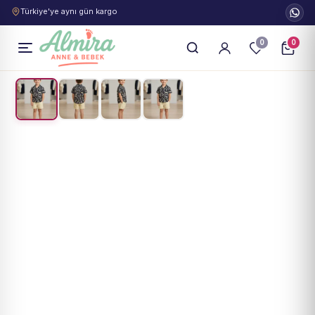
Türkiye'ye aynı gün kargo
0
0
1
/
4