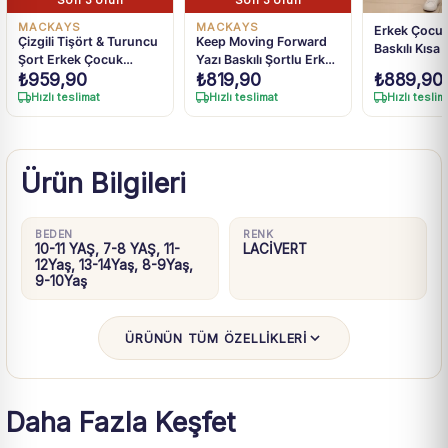
Son 3 Ürün
Son 3 Ürün
MACKAYS
MACKAYS
Erkek Çocuk
Çizgili Tişört & Turuncu
Keep Moving Forward
Baskılı Kısa 
Şort Erkek Çocuk
Yazı Baskılı Şortlu Erkek
Şortlu Takı
₺
959,90
₺
819,90
₺
889,90
Takımı
Çocuk Takım
Hızlı teslimat
Hızlı teslimat
Hızlı teslim
Ürün Bilgileri
BEDEN
RENK
10-11 YAŞ, 7-8 YAŞ, 11-
LACİVERT
12Yaş, 13-14Yaş, 8-9Yaş,
9-10Yaş
ÜRÜNÜN TÜM ÖZELLİKLERİ
Daha Fazla Keşfet