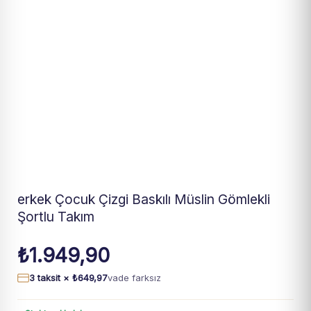
erkek Çocuk Çizgi Baskılı Müslin Gömlekli
Şortlu Takım
₺
1.949,90
3 taksit ×
₺
649,97
vade farksız