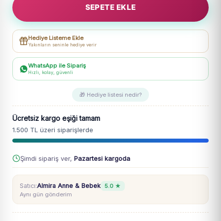
SEPETE EKLE
Baskılı
Müslin
Gömlekli
Hediye Listeme Ekle
Şortlu
Yakınların seninle hediye verir
Takım
adet
WhatsApp ile Sipariş
Hızlı, kolay, güvenli
🎁 Hediye listesi nedir?
Ücretsiz kargo eşiği tamam
1.500 TL üzeri siparişlerde
Şimdi sipariş ver,
Pazartesi kargoda
Satıcı:
Almira Anne & Bebek
5.0 ★
Aynı gün gönderim