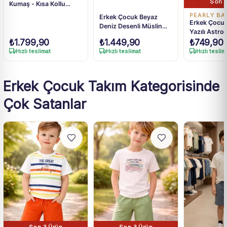
Son 1
Kumaş - Kısa Kollu
Gömlek - Yelekli - Şortlu
PEARLY BA
Erkek Çocuk Beyaz
Takım
Erkek Çocuk
Deniz Desenli Müslin
Yazılı Astron
Gömlek ve Mavi Şort
₺
1.799,90
₺
1.449,90
₺
749,90
Bisiklet Yaka
Takım 5-8 Yaş
Eşofman Ta
Hızlı teslimat
Hızlı teslimat
Hızlı teslim
Erkek Çocuk Takım Kategorisinde
Çok Satanlar