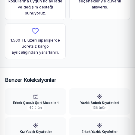
koşullarına uygun kolay iade
seçenekleriyle güvenli
ve değişim desteği
alışveriş.
sunuyoruz.
1.500 TL üzeri siparişlerde
ücretsiz kargo
ayrıcalığından yararlanın.
Benzer Koleksiyonlar
🩳
☀️
Erkek Çocuk Şort Modelleri
Yazlık Bebek Kıyafetleri
40 ürün
136 ürün
☀️
☀️
Kız Yazlık Kıyafetler
Erkek Yazlık Kıyafetler