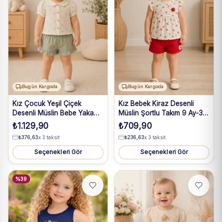
Bugün Kargoda
Bugün Kargoda
Kız Çocuk Yeşil Çiçek
Kız Bebek Kiraz Desenli
Desenli Müslin Bebe Yaka
Müslin Şortlu Takım 9 Ay-3
Şortlu Takım 1-4 Yaş
Yaş
₺
1.129,90
₺
709,90
₺
376,63
x 3 taksit
₺
236,63
x 3 taksit
Seçenekleri Gör
Seçenekleri Gör
%39