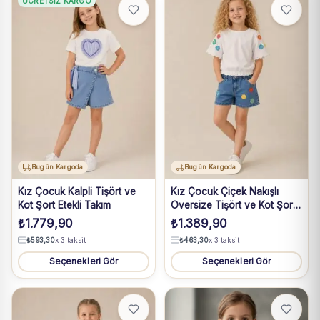
ÜCRETSIZ KARGO
Bugün Kargoda
Bugün Kargoda
Kız Çocuk Kalpli Tişört ve
Kız Çocuk Çiçek Nakışlı
Kot Şort Etekli Takım
Oversize Tişört ve Kot Şort
Takım
₺
1.779,90
₺
1.389,90
₺
593,30
x 3 taksit
₺
463,30
x 3 taksit
Seçenekleri Gör
Seçenekleri Gör