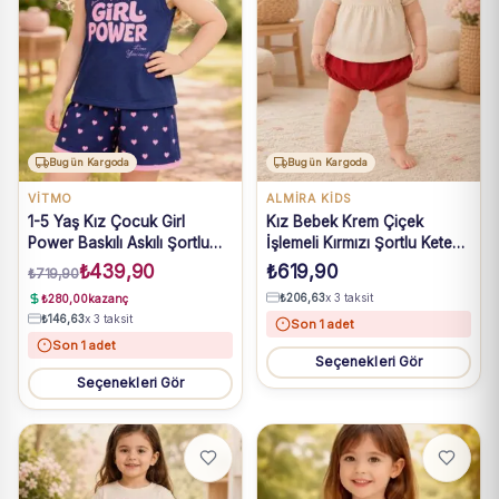
Bugün Kargoda
Bugün Kargoda
VİTMO
ALMIRA KIDS
1-5 Yaş Kız Çocuk Girl
Kız Bebek Krem Çiçek
Power Baskılı Askılı Şortlu
İşlemeli Kırmızı Şortlu Keten
Lacivert Pijama Takımı
Takım 6-18 Ay
₺
439,90
₺
619,90
₺
719,90
₺
206,63
x 3 taksit
₺
280,00
kazanç
₺
146,63
x 3 taksit
Son 1 adet
Son 1 adet
Seçenekleri Gör
Seçenekleri Gör