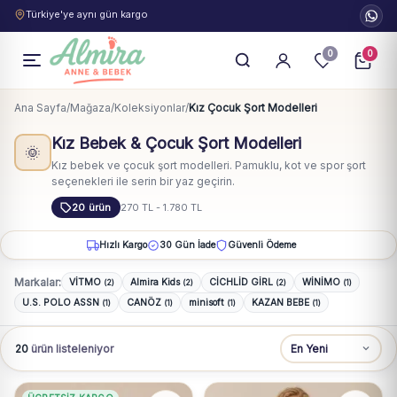
Türkiye'ye aynı gün kargo
0
0
Ana Sayfa
/
Mağaza
/
Koleksiyonlar
/
Kız Çocuk Şort Modelleri
Kız Bebek & Çocuk Şort Modelleri
🌞
Kız bebek ve çocuk şort modelleri. Pamuklu, kot ve spor şort
seçenekleri ile serin bir yaz geçirin.
20 ürün
270 TL - 1.780 TL
Hızlı Kargo
30 Gün İade
Güvenli Ödeme
Markalar:
VİTMO
Almira Kids
CİCHLİD GİRL
WİNİMO
(2)
(2)
(2)
(1)
U.S. POLO ASSN
CANÖZ
minisoft
KAZAN BEBE
(1)
(1)
(1)
(1)
20
ürün listeleniyor