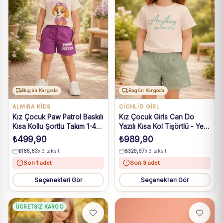
Bugün Kargoda
Bugün Kargoda
ALMIRA KIDS
CİCHLİD GİRL
Kız Çocuk Paw Patrol Baskılı
Kız Çocuk Girls Can Do
Kısa Kollu Şortlu Takım 1-4
Yazılı Kısa Kol Tişörtlü - Yeşil
Yaş
Renk Keten Şortlu Takım
₺
499,90
₺
989,90
₺
166,63
x 3 taksit
₺
329,97
x 3 taksit
Son 1 adet
Son 3 adet
Seçenekleri Gör
Seçenekleri Gör
ÜCRETSIZ KARGO