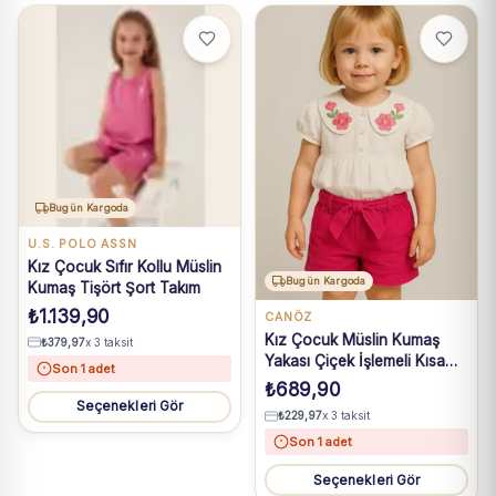
Bugün Kargoda
U.S. POLO ASSN
Kız Çocuk Sıfır Kollu Müslin
Bugün Kargoda
Kumaş Tişört Şort Takım
₺
1.139,90
CANÖZ
Kız Çocuk Müslin Kumaş
₺
379,97
x 3 taksit
Yakası Çiçek İşlemeli Kısa
Son 1 adet
Kollu Şortlu takım
₺
689,90
Seçenekleri Gör
₺
229,97
x 3 taksit
Son 1 adet
Seçenekleri Gör