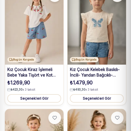
Bugün Kargoda
Bugün Kargoda
Kız Çocuk Kiraz İşlemeli
Kız Çocuk Kelebek Baskılı-
Bebe Yaka Tişört ve Kot
İncili- Yandan Bağcıklı-
Şortlu Takım
Tişört- İncili Kot Şort Takım
₺
1.269,90
₺
1.479,90
₺
423,30
x 3 taksit
₺
493,30
x 3 taksit
Seçenekleri Gör
Seçenekleri Gör