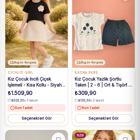
Bugün Kargoda
Bugün Kargoda
CİCHLİD GİRL
KAZAN BEBE
Kız Çocuk Incili Çiçek
Kız Çocuk Yazlık Şortlu
Işlemeli - Kısa Kollu - Siyah
Takım | 2 - 6 | Ort & Tişört |
Renk - Tişöerlü - Krem Renk
Pembe & Siyah
₺
1.509,90
₺
309,90
- Şort Etekli Tk.
₺
503,30
x 3 taksit
₺
103,30
x 3 taksit
Son 1 adet
Son 1 adet
Seçenekleri Gör
Seçenekleri Gör
%39