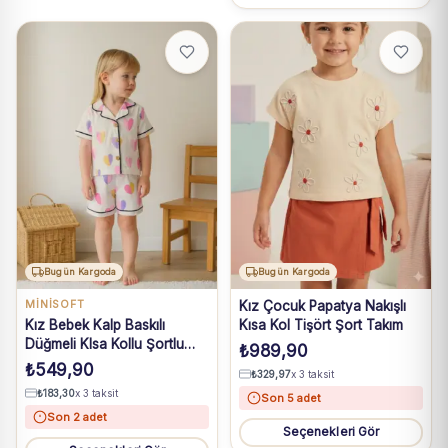
Bugün Kargoda
Bugün Kargoda
MINISOFT
Kız Çocuk Papatya Nakışlı
Kız Bebek Kalp Baskılı
Kısa Kol Tişört Şort Takım
Düğmeli KIsa Kollu Şortlu
₺
989,90
Pijama Takımı
₺
549,90
₺
329,97
x 3 taksit
₺
183,30
x 3 taksit
Son 5 adet
Son 2 adet
Seçenekleri Gör