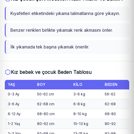
Kıyafetleri etiketindeki yıkama talimatlarına göre yıkayın.
Benzer renkleri birlikte yıkamak renk akmasını önler.
İlk yıkamada tek başına yıkamak önerilir.
Kız bebek ve çocuk Beden Tablosu
YAŞ
BOY
KILO
BEDEN
0-3 Ay
50-62 cm
3-6 kg
56-62
3-6 Ay
62-68 cm
6-8 kg
62-68
6-12 Ay
68-80 cm
8-10 kg
68-80
1-2 Yaş
80-92 cm
10-13 kg
80-92
2-3 Yaş
92-98 cm
13-15 kg
92-98