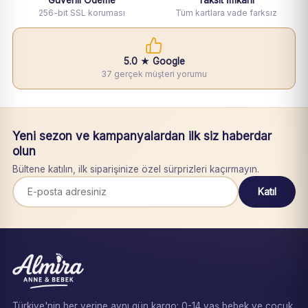
256-bit SSL koruması
Tüm kartlara vade farksız
5.0 ★ Google
37 gerçek müşteri yorumu
Yeni sezon ve kampanyalardan ilk siz haberdar
olun
Bültene katılın, ilk siparişinize özel sürprizleri kaçırmayın.
Katıl
Türkiye'nin her yerine aynı gün kargo: 0-14 yaş bebek ve çocuk