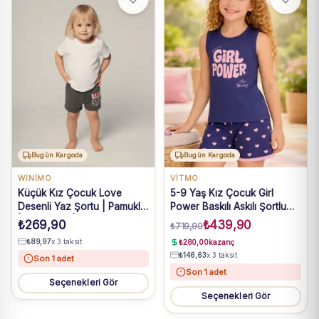
Bugün Kargoda
Bugün Kargoda
WİNİMO
VİTMO
Küçük Kız Çocuk Love
5-9 Yaş Kız Çocuk Girl
Desenli Yaz Şortu | Pamuklu
Power Baskılı Askılı Şortlu
| 2 - 10 Yaş | Pembe, Mavi,
Lacivert Pijama Takımı
₺
269,90
₺
439,90
₺
719,90
Sarı
₺
89,97
x 3 taksit
₺
280,00
kazanç
₺
146,63
x 3 taksit
Son 1 adet
Son 1 adet
Seçenekleri Gör
Seçenekleri Gör