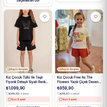
Seçenekleri Gör
Bugün Kargoda
Bugün Kargoda
Kız Çocuk Tüllü Ve Taşlı
Kız Çocuk Free As The
Fiyonk Detaylı Siyah Renk
Flowers Yazılı Çiçek Desenli
Şortlu Takım
şortlu takım
₺
1.099,90
₺
959,90
₺
366,63
x 3 taksit
₺
319,97
x 3 taksit
Son 5 adet
Son 5 adet