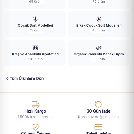
65 ürün
72 ürün
☀️
☀️
Çocuk Şort Modelleri
Erkek Çocuk Şort Modelleri
75 ürün
40 ürün
🎒
🌿
Kreş ve Anaokulu Kıyafetleri
Organik Pamuklu Bebek Giyim
245 ürün
59 ürün
Tüm Ürünlere Dön
Hızlı Kargo
30 Gün İade
1.500₺ üzeri ücretsiz
Koşulsuz değişim hakkı
Güvenli Ödeme
Taksit İmkânı