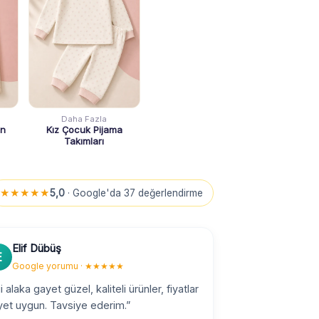
Daha Fazla
on
Kız Çocuk Pijama
Takımları
★★★★★
5,0
· Google'da 37 değerlendirme
Elif Dübüş
E
Google yorumu · ★★★★★
gi alaka gayet güzel, kaliteli ürünler, fiyatlar
yet uygun. Tavsiye ederim.”