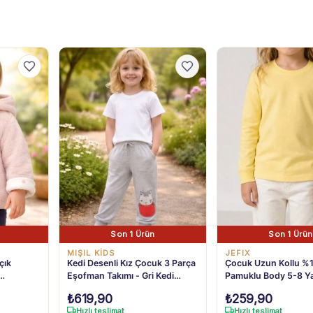
Son 1 Ürün
Son 1 Ürün
MIŞIL KİDS
JEFIX
çık
Kedi Desenli Kız Çocuk 3 Parça
Çocuk Uzun Kollu %
Eşofman Takımı - Gri Kedi
Pamuklu Body 5-8 Y
t 6 Ay-3
Baskılı Çocuk Spor Kıyafeti Seti
₺
619,90
₺
259,90
Hızlı teslimat
Hızlı teslimat