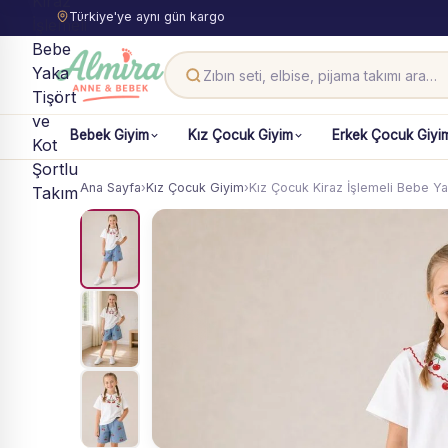
Türkiye'ye aynı gün kargo
Bebek Giyim
Kız Çocuk Giyim
Erkek Çocuk Giyi
Ana Sayfa
›
Kız Çocuk Giyim
›
Kız Çocuk Kiraz İşlemeli Bebe Y