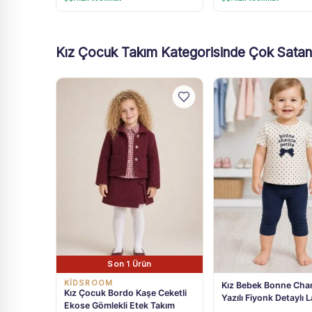
Kız Çocuk Takım Kategorisinde Çok Satan
Son 1 Ürün
KİDSROOM
Kız Bebek Bonne Chan
Kız Çocuk Bordo Kaşe Ceketli
Yazılı Fiyonk Detaylı L
Ekose Gömlekli Etek Takım
Taytlı Takım 9 Ay-4 Y