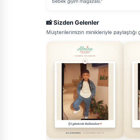
bebek giyim mağazası.”
📸 Sizden Gelenler
Müşterilerimizin minikleriyle paylaştığı