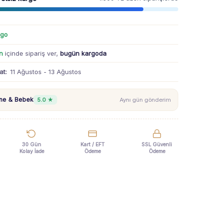
rgo
n
içinde sipariş ver,
bugün kargoda
at:
11 Ağustos - 13 Ağustos
nne & Bebek
5.0 ★
Aynı gün gönderim
30 Gün
Kart / EFT
SSL Güvenli
Kolay İade
Ödeme
Ödeme