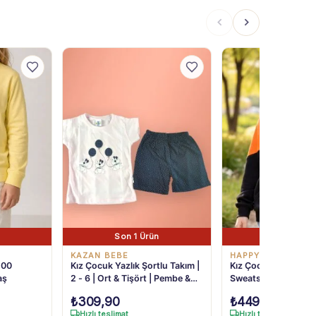
Son 1 Ürün
Son 3 Ürü
KAZAN BEBE
HAPPY LİFE
100
Kız Çocuk Yazlık Şortlu Takım |
Kız Çocuk Turuncu 
aş
2 - 6 | Ort & Tişört | Pembe &
Sweatshirt: Rahat K
Siyah
Tasarım!
₺
309,90
₺
449,90
Hızlı teslimat
Hızlı teslimat