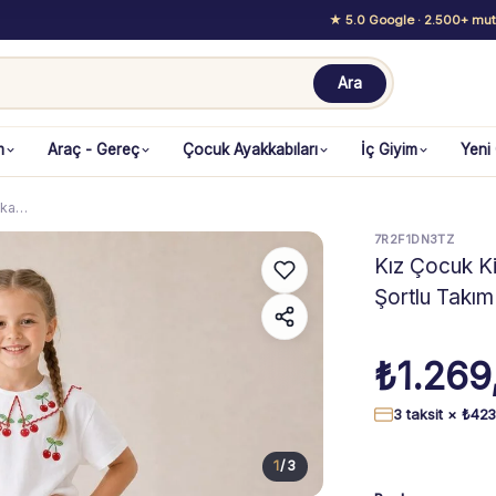
★ 5.0 Google
· 2.500+ mutl
Ara
m
Araç - Gereç
Çocuk Ayakkabıları
İç Giyim
Yeni
aka…
7R2F1DN3TZ
Kız Çocuk Ki
Şortlu Takım
₺
1.269
3 taksit ×
₺
423
1
/
3