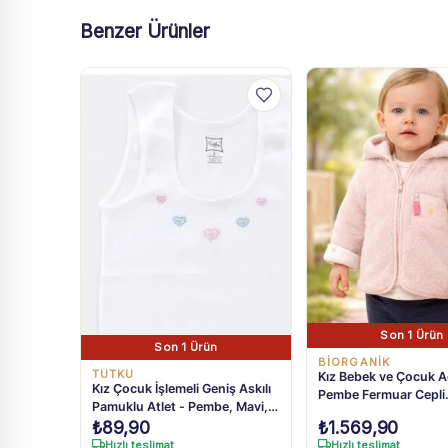
Benzer Ürünler
Son 1 Ürün
Son 1 Ürün
BIORGANIK
TUTKU
Kız Bebek ve Çocuk A
Kız Çocuk İşlemeli Geniş Askılı
Pembe Fermuar Cepli
Pamuklu Atlet - Pembe, Mavi,
Kapüşonlu Peluş Mon
₺
89,90
₺
1.569,90
Beyaz Renk Seçenekleri
Yaş
Hızlı teslimat
Hızlı teslimat