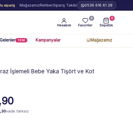
Mağazamız
Rehber
Sipariş Takibi
0536 616 61 28
u sipariş
0
0
Hesabım
Favoriler
Sepetim
 Gelenler
Kampanyalar
Mağazamız
YENİ
raz İşlemeli Bebe Yaka Tişört ve Kot
,90
,30
vade farksız