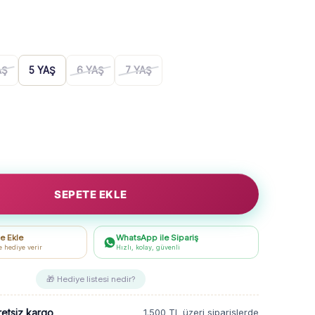
AŞ
5 YAŞ
6 YAŞ
7 YAŞ
SEPETE EKLE
e Ekle
WhatsApp ile Sipariş
e hediye verir
Hızlı, kolay, güvenli
🎁 Hediye listesi nedir?
retsiz kargo
1.500 TL üzeri siparişlerde