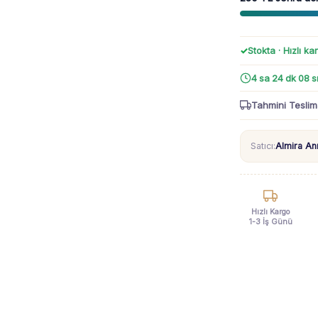
adet
Stokta · Hızlı ka
4 sa 24 dk 06 s
Tahmini Teslim
Satıcı:
Almira A
Hızlı Kargo
1-3 İş Günü