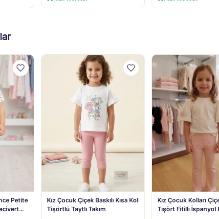
lar
ce Petite
Kız Çocuk Çiçek Baskılı Kısa Kol
Kız Çocuk Kolları Çiç
acivert
Tişörtlü Taytlı Takım
Tişört Fitilli İspanyol
aş
Pantolon Takım