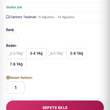
Stokta yok
Tahmini Teslimat:
11 Ağustos - 13 Ağustos
Renk
Beden
2-3 YAŞ
3-4 YAŞ
4-5 YAŞ
5-6 YAŞ
7-8 YAŞ
Beden Rehberi
Kız
Çocuk
Önden
SEPETE EKLE
Düğneli