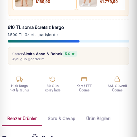
₺169,90
₺1.779,90
610 TL sonra ücretsiz kargo
1.500 TL üzeri siparişlerde
Satıcı:
Almira Anne & Bebek
5.0 ★
Aynı gün gönderim
Hızlı Kargo
30 Gün
Kart / EFT
SSL Güvenli
1-3 İş Günü
Kolay İade
Ödeme
Ödeme
Benzer Ürünler
Soru & Cevap
Ürün Bilgileri