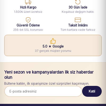
Hızlı Kargo
30 Gün İade
1.500₺ üzeri ücretsiz
Koşulsuz değişim hakkı
Güvenli Ödeme
Taksit İmkânı
256-bit SSL koruması
Tüm kartlara vade farksız
5.0 ★ Google
37 gerçek müşteri yorumu
Yeni sezon ve kampanyalardan ilk siz haberdar
olun
Bültene katılın, ilk siparişinize özel sürprizleri kaçırmayın.
Katıl