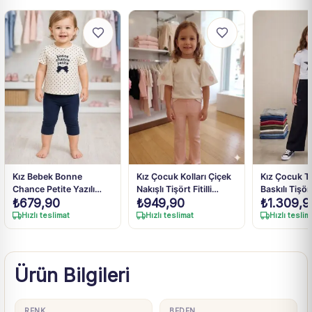
Kız Bebek Bonne
Kız Çocuk Kolları Çiçek
Kız Çocuk Ta
Chance Petite Yazılı
Nakışlı Tişört Fitilli
Baskılı Tişör
₺
679,90
₺
949,90
₺
1.309,9
Fiyonk Detaylı Lacivert
İspanyol Paçalı
Pantolonlu 
Taytlı Takım 9 Ay-4 Yaş
Pantolon Takım
Hızlı teslimat
Hızlı teslimat
Hızlı teslim
Ürün Bilgileri
RENK
BEDEN