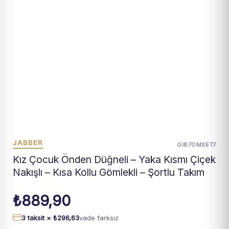
JABBER
GIB7OMXET7
Kız Çocuk Önden Düğneli – Yaka Kısmı Çiçek
Nakışlı – Kısa Kollu Gömlekli – Şortlu Takım
₺
889,90
3 taksit ×
₺
296,63
vade farksız