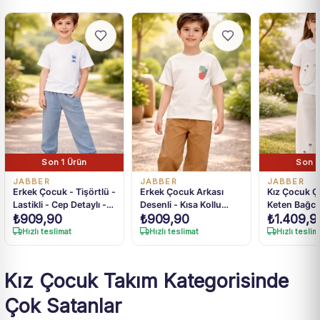
Son 1 Ürün
Son 1
JABBER
JABBER
JABBER
Erkek Çocuk - Tişörtlü -
Erkek Çocuk Arkası
Kız Çocuk Çi
Lastikli - Cep Detaylı -
Desenli - Kısa Kollu
Keten Bağcıklı Yelek Bol
₺
909,90
₺
909,90
₺
1.409,9
Keten Pantolonlu Takım
Tişörtlü - Keten
Paça Pan
Pantolonlu Takım
Hızlı teslimat
Hızlı teslimat
Hızlı teslim
Kız Çocuk Takım Kategorisinde
Çok Satanlar