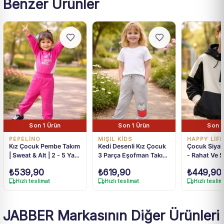
Benzer Ürünler
Son 1 Ürün
Son 1 Ürün
Son 1
PEPELİNO
MIŞIL KİDS
HAPPY LİFE
Kız Çocuk Pembe Takım
Kedi Desenli Kız Çocuk
Çocuk Siyah
| Sweat & Alt | 2 - 5 Yaş
3 Parça Eşofman Takımı
- Rahat Ve Ş
| Pembe & Beyaz Renk
- Gri Kedi Baskılı Çocuk
Seçenekler 
₺
539,90
₺
619,90
₺
449,90
Spor Kıyafeti Seti
İçin
Hızlı teslimat
Hızlı teslimat
Hızlı teslim
JABBER Markasının Diğer Ürünleri