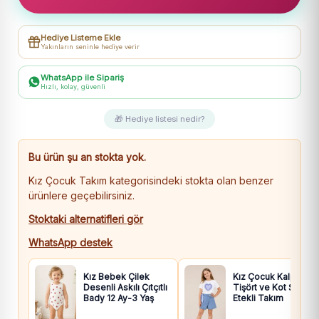
-
Yaka
Hediye Listeme Ekle
Kısmı
Yakınların seninle hediye verir
Çiçek
Nakışlı
WhatsApp ile Sipariş
Hızlı, kolay, güvenli
-
Kısa
🎁 Hediye listesi nedir?
Kollu
Gömlekli
Bu ürün şu an stokta yok.
-
Kız Çocuk Takım kategorisindeki stokta olan benzer
Şortlu
ürünlere geçebilirsiniz.
Takım
adet
Stoktaki alternatifleri gör
WhatsApp destek
Kız Bebek Çilek
Kız Çocuk Kalpli
Desenli Askılı Çıtçıtlı
Tişört ve Kot Şort
Bady 12 Ay-3 Yaş
Etekli Takım