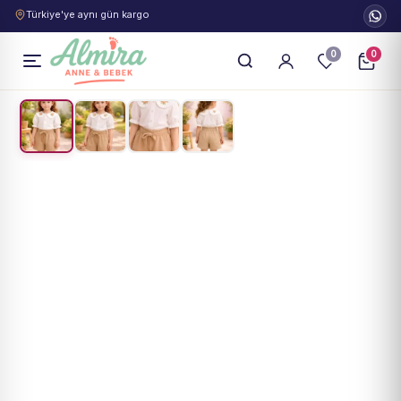
Türkiye'ye aynı gün kargo
0
0
1
/
4