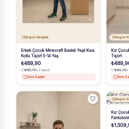
Bugün Kargoda
Bugün K
Erkek Çocuk Minecraft Baskılı Yeşil Kısa
Kız Çocuk
Kollu Tişört 5-14 Yaş
Tişört
₺
489,90
₺
489,9
₺
163,30
x 3 taksit
₺
163,30
x 
Son 5 adet
Son 5 
Bugün K
Kız Çocuk 
Pantolonl
₺
1.309,