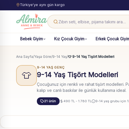
Türkiye'ye aynı gün kargo
Bebek Giyim
Kız Çocuk Giyim
Erkek Çocuk Giyi
Ana Sayfa
/
Yaşa Göre
/
9-14 Yaş
/
👕 9-14 Yaş Tişört Modelleri
9-14 YAŞ GENÇ
👕
9-14 Yaş Tişört Modelleri
Çocuğunuz için renkli ve rahat tişört modelleri. 
kalıp ve canlı baskılar ile günlük kullanıma ideal.
21 ürün
490 TL - 1.780 TL
9-14 yaş grubu için