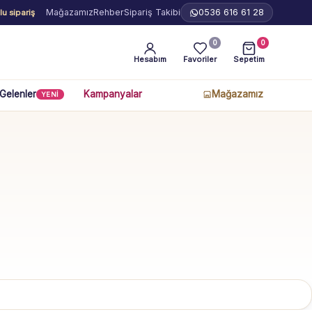
Mağazamız
Rehber
Sipariş Takibi
0536 616 61 28
u sipariş
0
0
Hesabım
Favoriler
Sepetim
 Gelenler
Kampanyalar
Mağazamız
YENİ