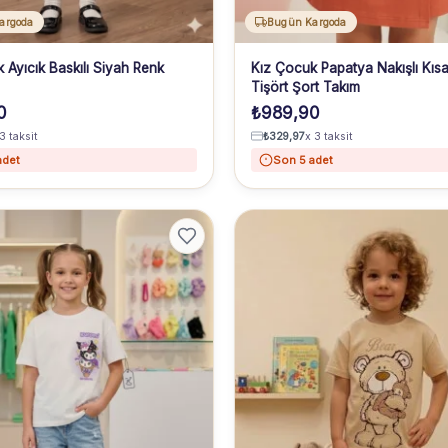
argoda
Bugün Kargoda
 Ayıcık Baskılı Siyah Renk
Kız Çocuk Papatya Nakışlı Kısa
Tişört Şort Takım
0
₺
989,90
3 taksit
₺
329,97
x 3 taksit
adet
Son 5 adet