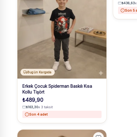
₺
436,63
x
Son 5 
Bugün Kargoda
Erkek Çocuk Spiderman Baskılı Kısa
Kollu Tişört
₺
489,90
₺
163,30
x 3 taksit
Son 4 adet