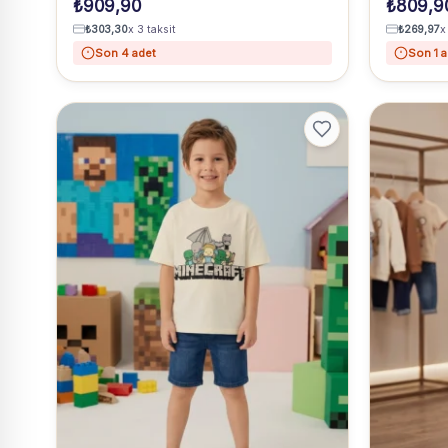
₺
909,90
₺
809,9
₺
303,30
x 3 taksit
₺
269,97
x
Son 4 adet
Son 1 a