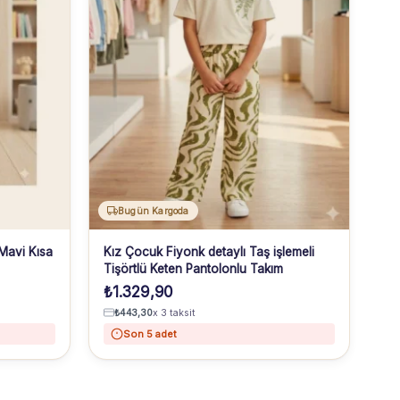
Bugün Kargoda
Mavi Kısa
Kız Çocuk Fiyonk detaylı Taş işlemeli
Tişörtlü Keten Pantolonlu Takım
₺
1.329,90
₺
443,30
x 3 taksit
Son 5 adet