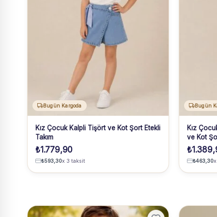
Bugün Kargoda
Bugün K
Kız Çocuk Kalpli Tişört ve Kot Şort Etekli
Kız Çocuk
Takım
ve Kot Şo
₺
1.779,90
₺
1.389,
₺
593,30
x 3 taksit
₺
463,30
x