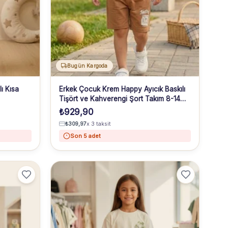
Bugün Kargoda
ı Kısa
Erkek Çocuk Krem Happy Ayıcık Baskılı
Tişört ve Kahverengi Şort Takım 8-14
Yaş
₺
929,90
₺
309,97
x 3 taksit
Son 5 adet