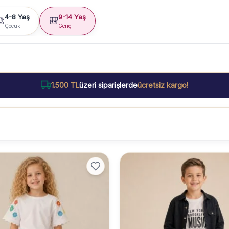
4-8 Yaş
9-14 Yaş

🎒
Çocuk
Genç
1.500 TL
üzeri siparişlerde
ücretsiz kargo!