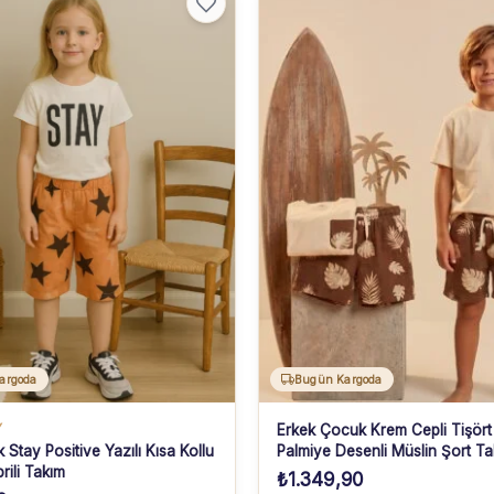
argoda
Bugün Kargoda
Y
Erkek Çocuk Krem Cepli Tişört
 Stay Positive Yazılı Kısa Kollu
Palmiye Desenli Müslin Şort Ta
rili Takım
Yaş
₺
1.349,90