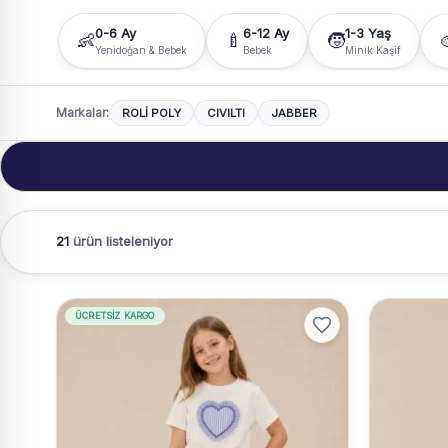
0-6 Ay
6-12 Ay
1-3 Yaş
👶
🍼
🧒

Yenidoğan & Bebek
Bebek
Minik Kaşif
Markalar:
ROLİ POLY
CIVILTI
JABBER
21
ürün listeleniyor
ÜCRETSIZ KARGO