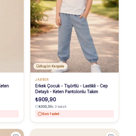
Bugün Kargoda
JABBER
Keten
Erkek Çocuk - Tişörtlü - Lastikli - Cep
Detaylı - Keten Pantolonlu Takım
₺
909,90
₺
303,30
x 3 taksit
Son 1 adet