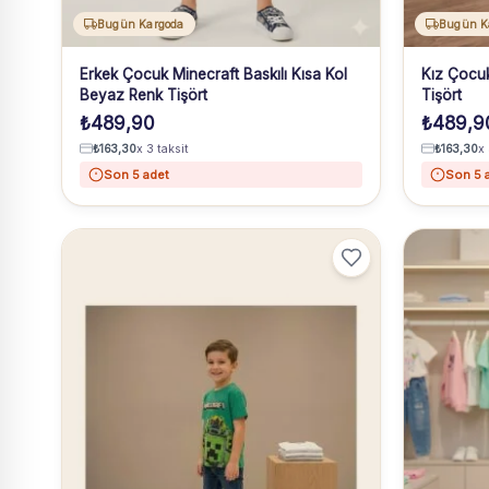
Bugün Kargoda
Bugün K
Erkek Çocuk Minecraft Baskılı Kısa Kol
Kız Çocuk
Beyaz Renk Tişört
Tişört
₺
489,90
₺
489,9
₺
163,30
x 3 taksit
₺
163,30
x 
Son 5 adet
Son 5 