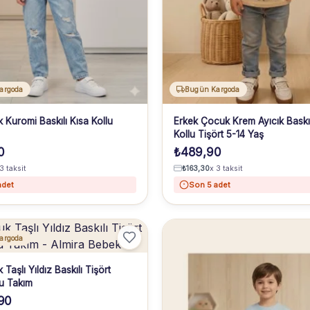
argoda
Bugün Kargoda
 Kuromi Baskılı Kısa Kollu
Erkek Çocuk Krem Ayıcık Baskıl
Kollu Tişört 5-14 Yaş
0
₺
489,90
3 taksit
₺
163,30
x 3 taksit
adet
Son 5 adet
argoda
Taşlı Yıldız Baskılı Tişört
u Takım
90