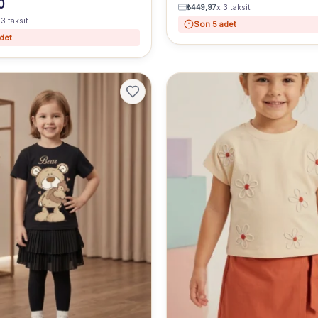
0
₺
449,97
x 3 taksit
 3 taksit
Son 5 adet
det