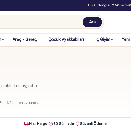
★ 5.0 Google
· 2.500+ mutl
Ara
m
Araç - Gereç
Çocuk Ayakkabıları
İç Giyim
Yeni
Pamuklu kumaş, rahat
 134-164 beden uygundur.
Hızlı Kargo
30 Gün İade
Güvenli Ödeme