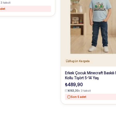
 3 taksit
adet
Bugün Kargoda
Erkek Çocuk Minecraft Baskılı 
Kollu Tişört 5-14 Yaş
₺
489,90
₺
163,30
x 3 taksit
Son 5 adet