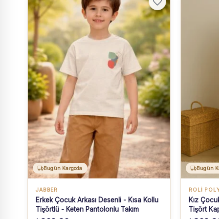
Bugün Kargoda
Bugün K
JABBER
ROLİ POL
Erkek Çocuk Arkası Desenli - Kısa Kollu
Kız Çocuk
Tişörtlü - Keten Pantolonlu Takım
Tişört Kap