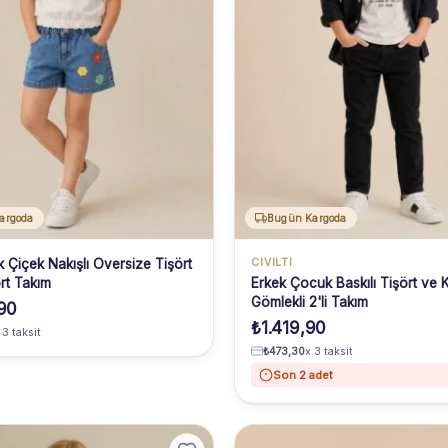
argoda
Bugün Kargoda
 Çiçek Nakışlı Oversize Tişört
CIVILTI
rt Takım
Erkek Çocuk Baskılı Tişört ve 
Gömlekli 2'li Takım
90
₺
1.419,90
 3 taksit
₺
473,30
x 3 taksit
Son 2 adet