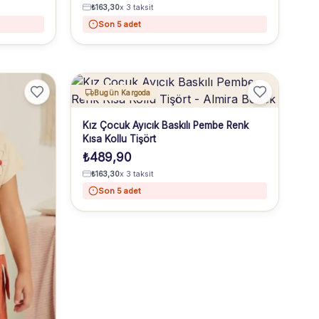
₺
163,30
x 3 taksit
Son 5 adet
Bugün Kargoda
Kız Çocuk Ayıcık Baskılı Pembe Renk
Kısa Kollu Tişört
₺
489,90
₺
163,30
x 3 taksit
Son 5 adet