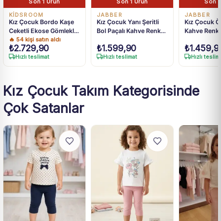
Son 1 Ürün
Son 1 Ürün
Son 1
KİDSROOM
JABBER
JABBER
Kız Çocuk Bordo Kaşe
Kız Çocuk Yanı Şeritli
Kız Çocuk Ö
Ceketli Ekose Gömlekli
Bol Paçalı Kahve Renk
Kahve Renk 
🔥
54
kişi satın aldı
Etek Takım
Eşofman Takım
Eşofman Ta
₺
2.729,90
₺
1.599,90
₺
1.459,9
Hızlı teslimat
Hızlı teslimat
Hızlı teslim
Kız Çocuk Takım Kategorisinde
Çok Satanlar