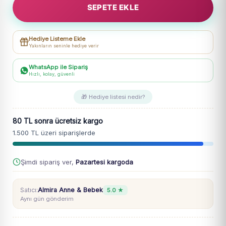
SEPETE EKLE
Renk
Simli
Pantolon
Hediye Listeme Ekle
Tişört
Yakınların seninle hediye verir
Takım
adet
WhatsApp ile Sipariş
Hızlı, kolay, güvenli
🎁 Hediye listesi nedir?
80 TL sonra ücretsiz kargo
1.500 TL üzeri siparişlerde
Şimdi sipariş ver,
Pazartesi kargoda
Satıcı:
Almira Anne & Bebek
5.0 ★
Aynı gün gönderim