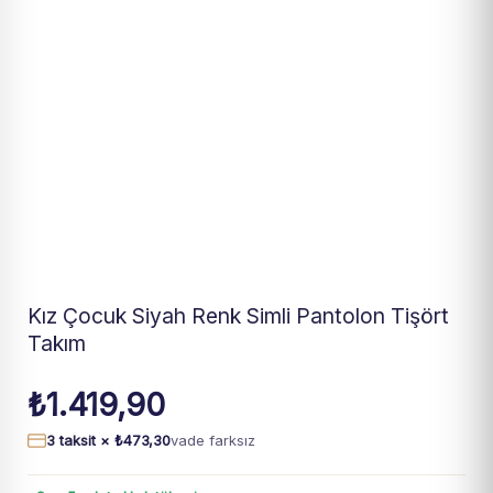
Kız Çocuk Siyah Renk Simli Pantolon Tişört
Takım
₺
1.419,90
3 taksit ×
₺
473,30
vade farksız