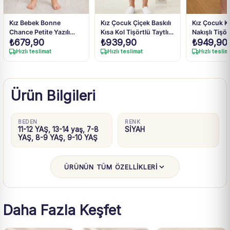
Kız Bebek Bonne
Kız Çocuk Çiçek Baskılı
Kız Çocuk Ko
Chance Petite Yazılı
Kısa Kol Tişörtlü Taytlı
Nakışlı Tişört 
₺
679,90
₺
939,90
₺
949,90
Fiyonk Detaylı Lacivert
Takım
İspanyol Paç
Taytlı Takım 9 Ay-4 Yaş
Pantolon Ta
Hızlı teslimat
Hızlı teslimat
Hızlı teslim
Ürün Bilgileri
BEDEN
RENK
11-12 YAŞ, 13-14 yaş, 7-8
SİYAH
YAŞ, 8-9 YAŞ, 9-10 YAŞ
ÜRÜNÜN TÜM ÖZELLİKLERİ
Daha Fazla Keşfet