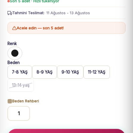
Son 5 adet · Hızlı tükeniyor
Tahmini Teslimat:
11 Ağustos - 13 Ağustos
Acele edin — son 5 adet!
Renk
Beden
7-8 YAŞ
8-9 YAŞ
9-10 YAŞ
11-12 YAŞ
13-14 yaş
Beden Rehberi
Kız
Çocuk
Siyah