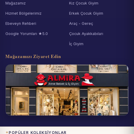
Mağazamız
Kız Çocuk Giyim
Hizmet Bölgelerimiz
Erkek Çocuk Giyim
Ebeveyn Rehberi
Araç - Gereç
Google Yorumları ★5.0
Çocuk Ayakkabıları
İç Giyim
Mağazamızı Ziyaret Edin
Eynesil / Giresun
Pazartesi–Cumartesi 09:00–19:00
POPÜLER KOLEKSIYONLAR