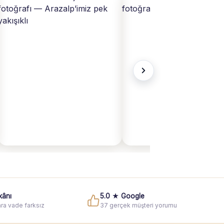
kânı
5.0 ★ Google
ra vade farksız
37 gerçek müşteri yorumu