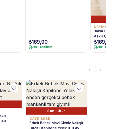
Son 1 Ürü
NAYİNOM
Jakar Desenli Beyaz
Askılı Çıtçıtlı Body
₺
169,90
₺
169,90
Hızlı teslimat
Hızlı teslimat
n
Son 1 Ürün
kılı
GAYE BEBE
lusu
Erkek Bebek Mavi Civciv Nakışlı
Çıtçıtlı Kapitone Yelek 0-9 Ay