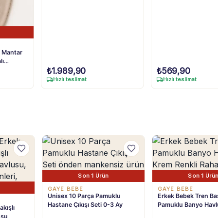
Alt Pantolon 3-24 Ay
n Mantar
lı
₺
1.989,90
₺
569,90
 0-3 Ay
Hızlı teslimat
Hızlı teslimat
Son 1 Ürün
Son 1 Ürü
GAYE BEBE
GAYE BEBE
Unisex 10 Parça Pamuklu
Erkek Bebek Tren Bas
Hastane Çıkışı Seti 0-3 Ay
Pamuklu Banyo Hav
kışlı
usu