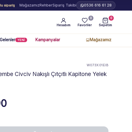
Mağazamız
Rehber
Sipariş Takibi
0536 616 61 28
u sipariş
0
0
Hesabım
Favoriler
Sepetim
 Gelenler
Kampanyalar
Mağazamız
YENİ
W073X01EIB
mbe Civciv Nakışlı Çıtçıtlı Kapitone Yelek
90