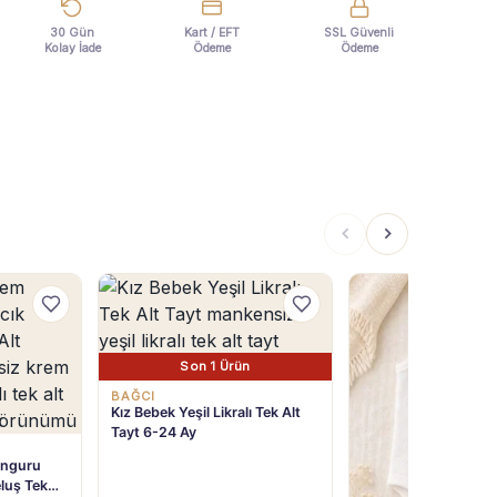
30 Gün
Kart / EFT
SSL Güvenli
Kolay İade
Ödeme
Ödeme
Son 1 Ürün
BAĞCI
Kız Bebek Yeşil Likralı Tek Alt
Tayt 6-24 Ay
anguru
eluş Tek