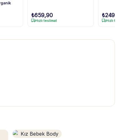
rganik
₺
659,90
₺
249,90
Hızlı teslimat
Hızlı teslimat