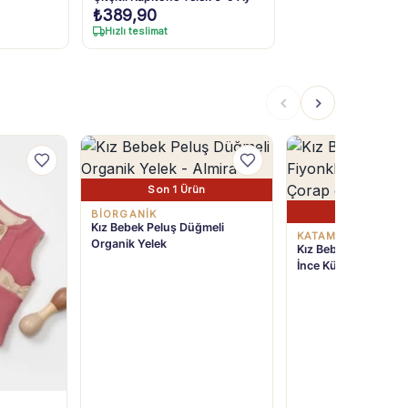
₺
389,90
Hızlı teslimat
Son 1 Ürün
Son 3 Ürü
BIORGANIK
Kız Bebek Peluş Düğmeli
KATAMİNO
Organik Yelek
Kız Bebek ve Çocuk 
İnce Külotlu Çorap 