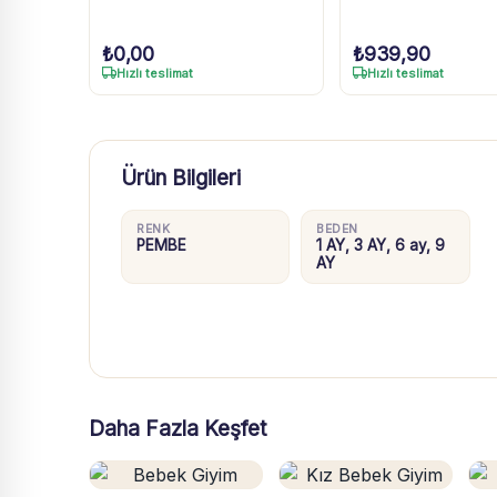
₺
0,00
₺
939,90
Hızlı teslimat
Hızlı teslimat
Ürün Bilgileri
RENK
BEDEN
PEMBE
1 AY, 3 AY, 6 ay, 9
AY
Daha Fazla Keşfet