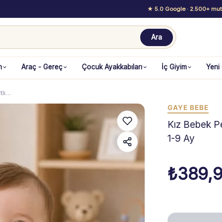
★ 5.0 Google
· 2.500+ mutl
Ara
m
Araç - Gereç
Çocuk Ayakkabıları
İç Giyim
Yeni
tlı…
GAYE BEBE
Kız Bebek Pe
1-9 Ay
₺
389,