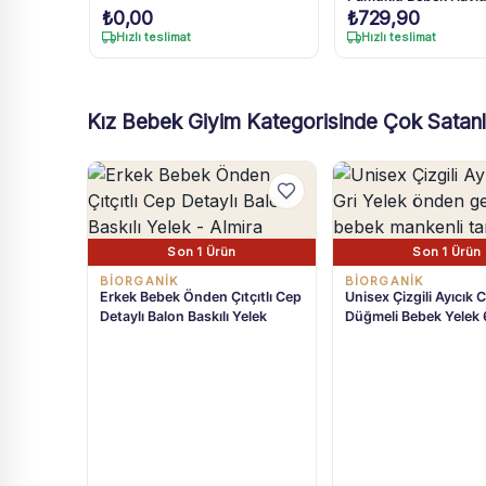
₺
0,00
₺
729,90
Hızlı teslimat
Hızlı teslimat
Kız Bebek Giyim Kategorisinde Çok Satanl
Son 1 Ürün
Son 1 Ürün
BIORGANIK
BIORGANIK
Erkek Bebek Önden Çıtçıtlı Cep
Unisex Çizgili Ayıcık C
Detaylı Balon Baskılı Yelek
Düğmeli Bebek Yelek 