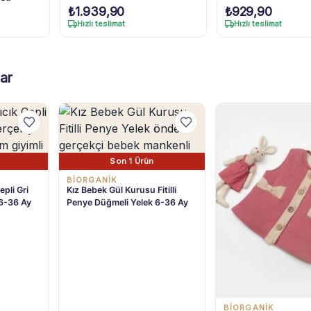
₺
1.939,90
₺
929,90
Hızlı teslimat
Hızlı teslimat
ar
Son 1 Ürün
BIORGANIK
epli Gri
Kız Bebek Gül Kurusu Fitilli
6-36 Ay
Penye Düğmeli Yelek 6-36 Ay
BIORGANIK