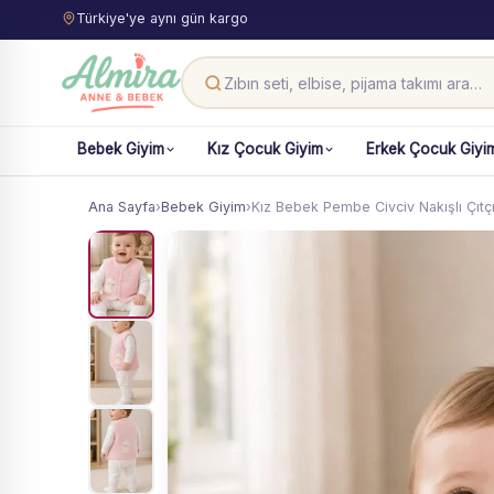
Türkiye'ye aynı gün kargo
Bebek Giyim
Kız Çocuk Giyim
Erkek Çocuk Giyi
Ana Sayfa
›
Bebek Giyim
›
Kız Bebek Pembe Civciv Nakışlı Çıtçı