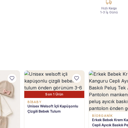
Hızlı Kargo
1-3 İş Günü
Son 1 Ürün
BIBABY
Unisex Welsoft İçli Kapüşonlu
Çizgili Bebek Tulum
BIORGANIK
Erkek Bebek Krem K
Cepli Ayıcık Baskılı P