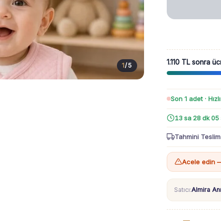
1.110 TL sonra üc
1
/
5
Son 1 adet · Hızl
13 sa 28 dk 04
Tahmini Teslim
Acele edin —
Satıcı:
Almira A