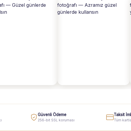
Güvenli Ödeme
Taksit İm
ı
256-bit SSL koruması
Tüm kartla