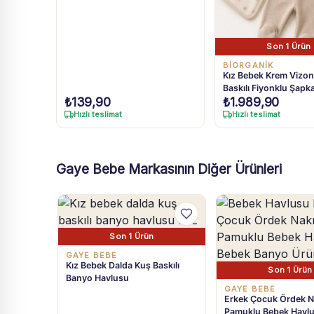
Son 1 Ürün
BIORGANIK
Kız Bebek Krem Vizo
Baskılı Fiyonklu Şapka
₺
139,90
₺
1.989,90
Battaniyeli Zıbın Seti
Hızlı teslimat
Hızlı teslimat
Gaye Bebe Markasının Diğer Ürünleri
Son 1 Ürün
GAYE BEBE
Kız Bebek Dalda Kuş Baskılı
Son 1 Ürün
Banyo Havlusu
GAYE BEBE
Erkek Çocuk Ördek Na
Pamuklu Bebek Havl