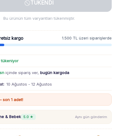
TÜKENDI
Bu ürünün tüm varyantları tükenmiştir.
retsiz kargo
1.500 TL üzeri siparişlerde
ı tükeniyor
 sn
içinde sipariş ver,
bugün kargoda
at:
10 Ağustos - 12 Ağustos
 son 1 adet!
nne & Bebek
5.0 ★
Aynı gün gönderim