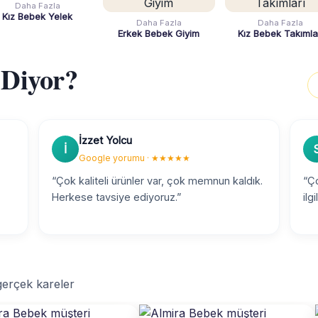
Daha Fazla
Kız Bebek Yelek
Daha Fazla
Daha Fazla
Erkek Bebek Giyim
Kız Bebek Takımla
 Diyor?
İzzet Yolcu
İ
Google yorumu · ★★★★★
“Çok kaliteli ürünler var, çok memnun kaldık.
“Ço
Herkese tavsiye ediyoruz.”
ilg
 gerçek kareler