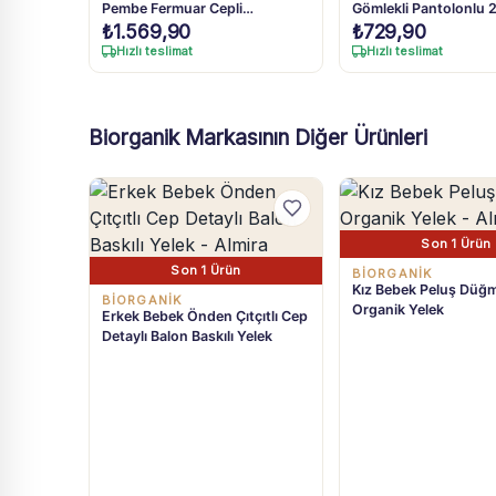
Pembe Fermuar Cepli
Gömlekli Pantolonlu 2
Kapüşonlu Peluş Mont 6 Ay-3
6-24 Ay
₺
1.569,90
₺
729,90
Yaş
Hızlı teslimat
Hızlı teslimat
Biorganik Markasının Diğer Ürünleri
Son 1 Ürün
Son 1 Ürün
BIORGANIK
Kız Bebek Peluş Düğm
BIORGANIK
Organik Yelek
Erkek Bebek Önden Çıtçıtlı Cep
Detaylı Balon Baskılı Yelek