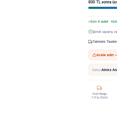
Pantolon
930 TL sonra üc
3-
24
Ay
Son 4 adet · Hızl
adet
Şimdi sipariş v
Tahmini Teslim
Acele edin —
Satıcı:
Almira A
Hızlı Kargo
1-3 İş Günü