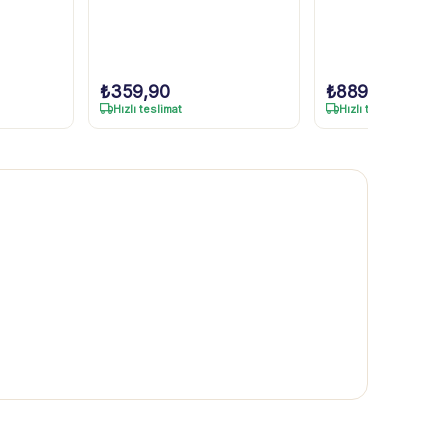
₺
359,90
₺
889,90
Hızlı teslimat
Hızlı teslimat