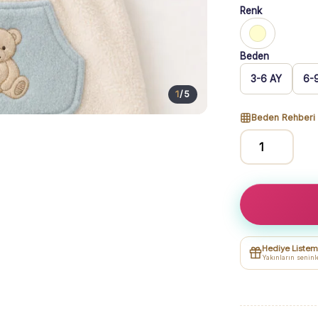
Renk
Beden
3-6 AY
6-
1
/
5
Beden Rehberi
Erkek
Bebek
Krem
Kanguru
Cepli
Ayıcık
Hediye Listem
Baskılı
Yakınların seninl
Peluş
Tek
Alt