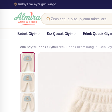
Türkiye'ye aynı gün kargo
Bebek Giyim
Kız Çocuk Giyim
Erkek Çocuk Giyi
Ana Sayfa
›
Bebek Giyim
›
Erkek Bebek Krem Kanguru Cepli Ay