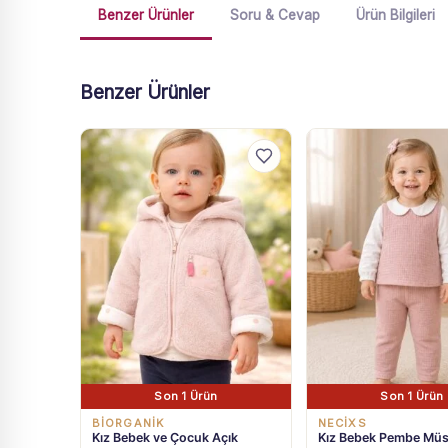
Benzer Ürünler
Soru & Cevap
Ürün Bilgileri
Benzer Ürünler
Son 1 Ürün
Son 1 Ürün
BIORGANIK
NECİXS
Kız Bebek ve Çocuk Açık
Kız Bebek Pembe Müs