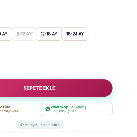
9 AY
9-12 AY
12-18 AY
18-24 AY
SEPETE EKLE
e Ekle
WhatsApp ile Sipariş
e hediye verir
Hızlı, kolay, güvenli
🎁 Hediye listesi nedir?