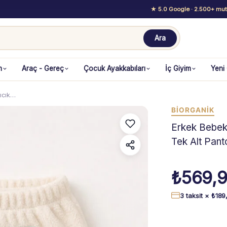
★ 5.0 Google
· 2.500+ mutl
Ara
m
Araç - Gereç
Çocuk Ayakkabıları
İç Giyim
Yeni
ıcık…
BIORGANIK
Erkek Bebek 
Tek Alt Pant
₺
569,
3 taksit ×
₺
189