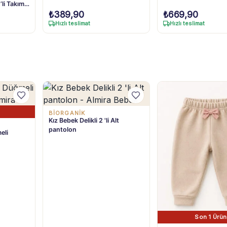
’li Takım
₺
389,90
₺
669,90
Hızlı teslimat
Hızlı teslimat
BIORGANIK
Kız Bebek Delikli 2 'li Alt
pantolon
eli
Son 1 Ürün