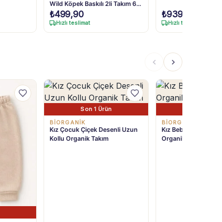
Wild Köpek Baskılı 2li Takım 6-
24 Ay
₺
499,90
₺
939,90
Hızlı teslimat
Hızlı teslimat
Son 1 Ürün
Son 3 Ürü
BIORGANIK
BIORGANIK
Kız Çocuk Çiçek Desenli Uzun
Kız Bebek Fiyonk Det
Kollu Organik Takım
Organik tek Alt Pan