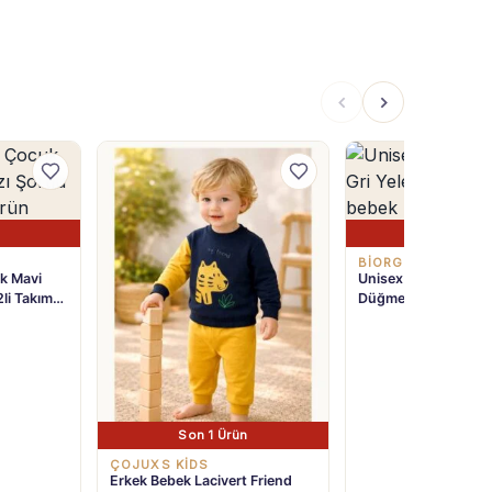
Son 1 Ürü
BIORGANIK
k Mavi
Unisex Çizgili Ayıcık 
2li Takım
Düğmeli Bebek Yele
Son 1 Ürün
ÇOJUXS KİDS
Erkek Bebek Lacivert Friend