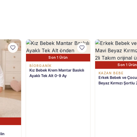
Son 1 Ürün
Son 1 Ürün
BIORGANIK
Kız Bebek Krem Mantar Baskılı
KAZAN BEBE
Ayaklı Tek Alt 0-9 Ay
Erkek Bebek ve Çocu
Beyaz Kırmızı Şortlu 
2-6 Yaş
lin