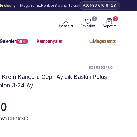
Mağazamız
Rehber
Sipariş Takibi
0536 616 61 28
u sipariş
0
0
Hesabım
Favoriler
Sepetim
 Gelenler
Kampanyalar
Mağazamız
YENİ
5Z493DZPR0
Krem Kanguru Cepli Ayıcık Baskılı Peluş
olon 3-24 Ay
90
,97
vade farksız