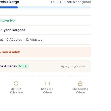
retsiz kargo
1.500 TL üzeri siparişlerde
ı tükeniyor
er,
yarın kargoda
at:
10 Ağustos - 12 Ağustos
 son 4 adet!
nne & Bebek
5.0 ★
Aynı gün gönderim
30 Gün
Kart / EFT
SSL Güvenli
Kolay İade
Ödeme
Ödeme