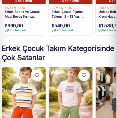
Son 1 Ürün
Son 1 Ürün
Son 1
KAZAN BEBE
ELMAS KİDS
BIBABY
Erkek Bebek ve Çocuk
Erkek Çocuk Pijama
Unisex Bebe
Mavi Beyaz Kırmızı
Takımı | 9 - 13 Yaş |
Krem Hayvan
Şortlu 2li Takım 2-6 Yaş
Mavi Renk
Fermuarlı O
₺
669,90
₺
549,90
₺
1.539,9
Pamuklu Uy
Hızlı teslimat
Hızlı teslimat
Hızlı teslim
12 Ay-4 Yaş
Erkek Çocuk Takım Kategorisinde
Çok Satanlar