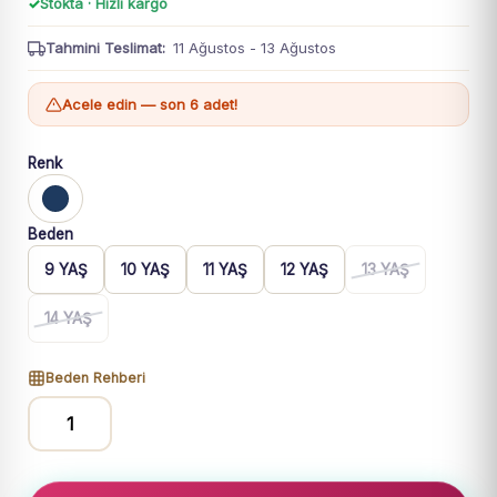
Stokta · Hızlı kargo
Tahmini Teslimat:
11 Ağustos - 13 Ağustos
Acele edin — son 6 adet!
Renk
Beden
9 YAŞ
10 YAŞ
11 YAŞ
12 YAŞ
13 YAŞ
14 YAŞ
Beden Rehberi
Erkek
Çocuk
Lacivert