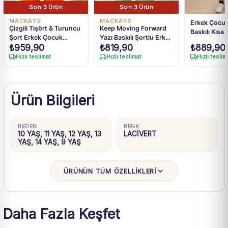
Son 3 Ürün
Son 3 Ürün
MACKAYS
MACKAYS
Erkek Çocuk
Çizgili Tişört & Turuncu
Keep Moving Forward
Baskılı Kısa 
Şort Erkek Çocuk
Yazı Baskılı Şortlu Erkek
Şortlu Takı
₺
959,90
₺
819,90
₺
889,90
Takımı
Çocuk Takım
Hızlı teslimat
Hızlı teslimat
Hızlı teslim
Ürün Bilgileri
BEDEN
RENK
10 YAŞ, 11 YAŞ, 12 YAŞ, 13
LACİVERT
YAŞ, 14 YAŞ, 9 YAŞ
ÜRÜNÜN TÜM ÖZELLİKLERİ
Daha Fazla Keşfet