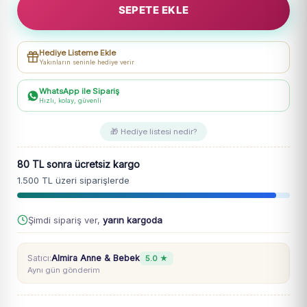
SEPETE EKLE
The
Power
Of
Hediye Listeme Ekle
Yazılı
Yakınların seninle hediye verir
Şortlu
Takım
WhatsApp ile Sipariş
Hızlı, kolay, güvenli
9-
14
🎁 Hediye listesi nedir?
Yaş
adet
80 TL sonra ücretsiz kargo
1.500 TL üzeri siparişlerde
Şimdi sipariş ver,
yarın kargoda
Satıcı:
Almira Anne & Bebek
5.0 ★
Aynı gün gönderim