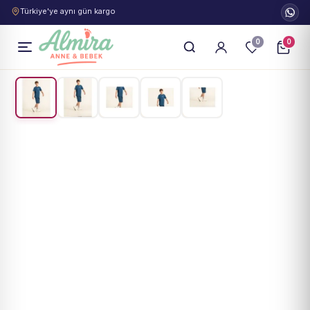
Türkiye'ye aynı gün kargo
0
0
1
/
5