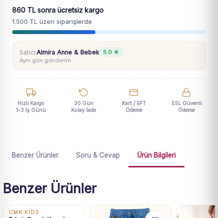
860 TL sonra ücretsiz kargo
1.500 TL üzeri siparişlerde
Satıcı:
Almira Anne & Bebek
5.0 ★
Aynı gün gönderim
Hızlı Kargo
30 Gün
Kart / EFT
SSL Güvenli
1-3 İş Günü
Kolay İade
Ödeme
Ödeme
Benzer Ürünler
Soru & Cevap
Ürün Bilgileri
Benzer Ürünler
Son 1 Ürün
CMK KİDS