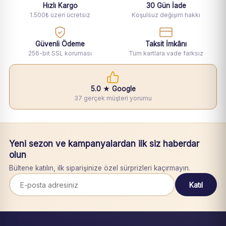
Hızlı Kargo
30 Gün İade
1.500₺ üzeri ücretsiz
Koşulsuz değişim hakkı
Güvenli Ödeme
Taksit İmkânı
256-bit SSL koruması
Tüm kartlara vade farksız
5.0 ★ Google
37 gerçek müşteri yorumu
Yeni sezon ve kampanyalardan ilk siz haberdar
olun
Bültene katılın, ilk siparişinize özel sürprizleri kaçırmayın.
Katıl