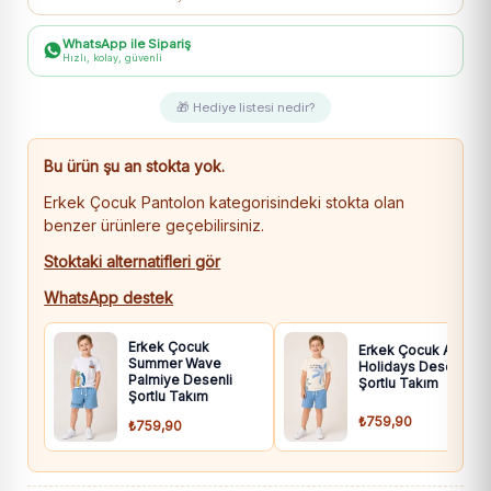
adet
WhatsApp ile Sipariş
Hızlı, kolay, güvenli
🎁 Hediye listesi nedir?
Bu ürün şu an stokta yok.
Erkek Çocuk Pantolon kategorisindeki stokta olan
benzer ürünlere geçebilirsiniz.
Stoktaki alternatifleri gör
WhatsApp destek
Erkek Çocuk
Erkek Çocuk Always
Summer Wave
Holidays Desenli
Palmiye Desenli
Şortlu Takım
Şortlu Takım
₺759,90
₺759,90