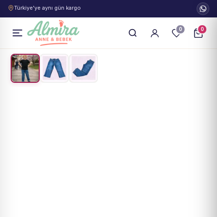
Türkiye'ye aynı gün kargo
0
0
1
/
3