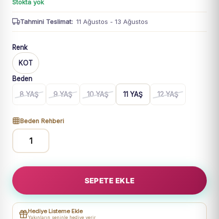
Stokta yok
Tahmini Teslimat:
11 Ağustos - 13 Ağustos
Renk
KOT
Beden
8 YAŞ
9 YAŞ
10 YAŞ
11 YAŞ
12 YAŞ
Beden Rehberi
Erkek
Çocuk
Kot
SEPETE EKLE
Pantolon
|
11
Hediye Listeme Ekle
Yaş
Yakınların seninle hediye verir