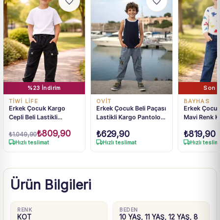
%23 İndirim
Son 1
TİWİ LİFE
OVİT
BAYHAS
Erkek Çocuk Kargo
Erkek Çocuk Beli Paçası
Erkek Çocuk
Cepli Beli Lastikli
Lastikli Kargo Pantolon
Mavi Renk K
Gabardin Pantolon
- Konforlu Ve Şık Giyim
₺
809,90
₺
629,90
₺
819,90
₺
1.049,90
Seçeneği
Hızlı teslimat
Hızlı teslimat
Hızlı teslim
Ürün Bilgileri
RENK
BEDEN
KOT
10 YAŞ, 11 YAŞ, 12 YAŞ, 8