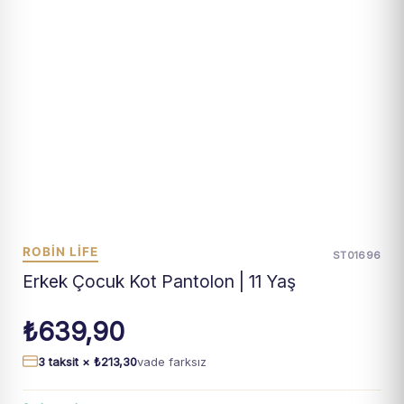
ROBİN LİFE
ST01696
Erkek Çocuk Kot Pantolon | 11 Yaş
₺
639,90
3 taksit ×
₺
213,30
vade farksız