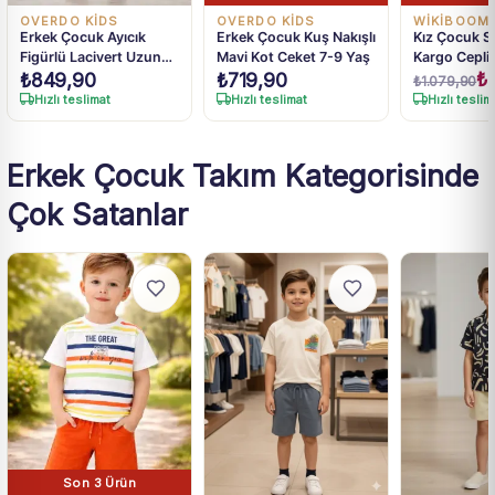
OVERDO KİDS
OVERDO KİDS
WIKIBOOM
Erkek Çocuk Ayıcık
Erkek Çocuk Kuş Nakışlı
Kız Çocuk S
Figürlü Lacivert Uzun
Mavi Kot Ceket 7-9 Yaş
Kargo Cepli 
₺
Kollu Sweatshirt
Keten Panto
₺
849,90
₺
719,90
₺
1.079,90
Hızlı teslimat
Hızlı teslimat
Hızlı teslim
Erkek Çocuk Takım Kategorisinde
Çok Satanlar
Son 3 Ürün