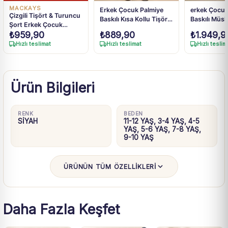
MACKAYS
Erkek Çocuk Palmiye
erkek Çocuk
Çizgili Tişört & Turuncu
Baskılı Kısa Kollu Tişört
Baskılı Müsl
Şort Erkek Çocuk
Şortlu Takım
Şortlu Takı
₺
959,90
₺
889,90
₺
1.949,9
Takımı
Hızlı teslimat
Hızlı teslimat
Hızlı teslim
Ürün Bilgileri
RENK
BEDEN
SİYAH
11-12 YAŞ, 3-4 YAŞ, 4-5
YAŞ, 5-6 YAŞ, 7-8 YAŞ,
9-10 YAŞ
ÜRÜNÜN TÜM ÖZELLİKLERİ
Daha Fazla Keşfet