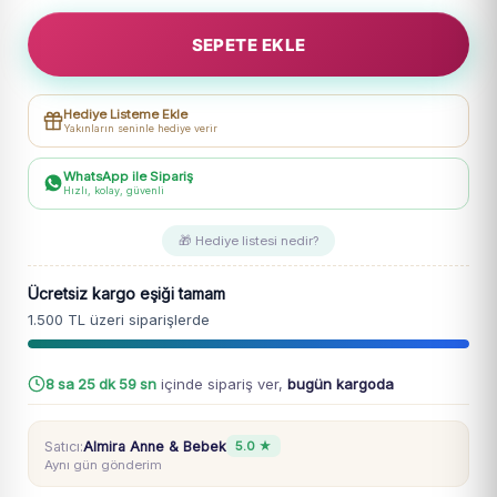
Los
SEPETE EKLE
Angeles
Yazılı
Gabardin
Hediye Listeme Ekle
3'lü
Yakınların seninle hediye verir
Takım
adet
WhatsApp ile Sipariş
Hızlı, kolay, güvenli
🎁 Hediye listesi nedir?
Ücretsiz kargo eşiği tamam
1.500 TL üzeri siparişlerde
8 sa 25 dk 58 sn
içinde sipariş ver,
bugün kargoda
Satıcı:
Almira Anne & Bebek
5.0 ★
Aynı gün gönderim