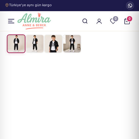
Türkiye'ye aynı gün kargo
0
0
1
/
4