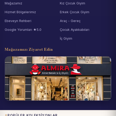
Mağazamız
Kız Çocuk Giyim
Hizmet Bölgelerimiz
Erkek Çocuk Giyim
Ebeveyn Rehberi
Araç - Gereç
Google Yorumları ★5.0
Çocuk Ayakkabıları
İç Giyim
Mağazamızı Ziyaret Edin
Eynesil / Giresun
Pazartesi–Cumartesi 09:00–19:00
POPÜLER KOLEKSIYONLAR