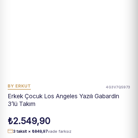
BY ERKUT
4G3V7Q5973
Erkek Çocuk Los Angeles Yazılı Gabardin
3’lü Takım
₺
2.549,90
3 taksit ×
₺
849,97
vade farksız