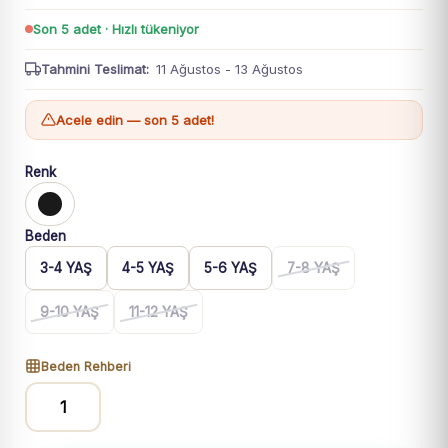
Son 5 adet · Hızlı tükeniyor
Tahmini Teslimat:
11 Ağustos - 13 Ağustos
Acele edin — son 5 adet!
Renk
Beden
3-4 YAŞ
4-5 YAŞ
5-6 YAŞ
7-8 YAŞ
9-10 YAŞ
11-12 YAŞ
Beden Rehberi
Erkek
Çocuk