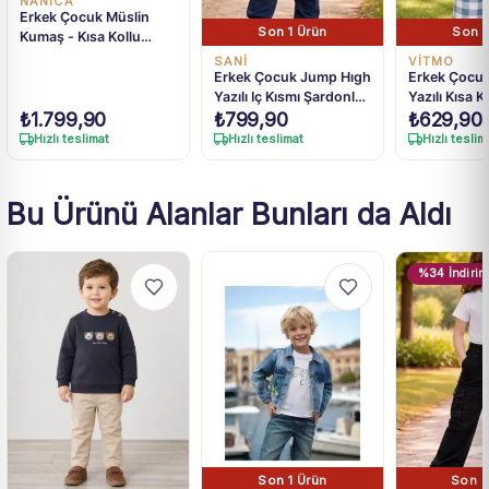
NANICA
Erkek Çocuk Müslin
Son 1 Ürün
Son 1
Kumaş - Kısa Kollu
Gömlek - Yelekli - Şortlu
SANI
VİTMO
Takım
Erkek Çocuk Jump Hıgh
Erkek Çocu
Yazılı Iç Kısmı Şardonlu
Yazılı Kısa K
Bisiklet Yaka 2 Li Takım
Renk Pijama
₺
1.799,90
₺
799,90
₺
629,90
Hızlı teslimat
Hızlı teslimat
Hızlı teslim
Bu Ürünü Alanlar Bunları da Aldı
%34 İndirim
Son 1 Ürün
Son 2