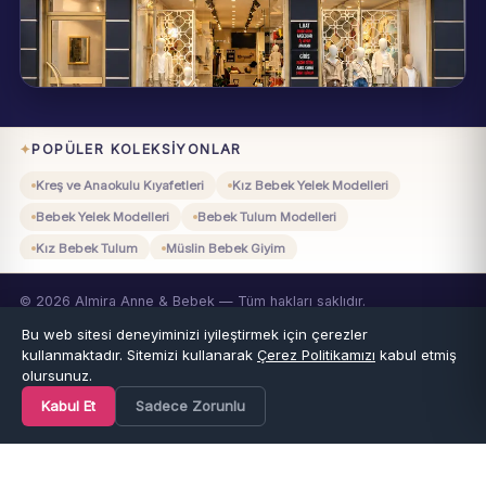
Eynesil / Giresun
Pazartesi–Cumartesi 09:00–19:00
POPÜLER KOLEKSIYONLAR
Kreş ve Anaokulu Kıyafetleri
Kız Bebek Yelek Modelleri
Bebek Yelek Modelleri
Bebek Tulum Modelleri
Kız Bebek Tulum
Müslin Bebek Giyim
Organik Pamuklu Giyim
Jabber Çocuk Giyim
© 2026 Almira Anne & Bebek — Tüm hakları saklıdır.
Mevlüt Kıyafetleri
Sünnet Kıyafetleri
Bebek Beden Tablosu
Gizlilik
KVKK
Mesafeli Satış
Kullanım Koşulları
Çerez Politikası
Bu web sitesi deneyiminizi iyileştirmek için çerezler
Beden Rehberi: Kaç Beden Kaç Yaş?
Anne-Baba Soruları
VISA
Mastercard
TROY
PayTR
kullanmaktadır. Sitemizi kullanarak
Çerez Politikamızı
kabul etmiş
olursunuz.
Kabul Et
Sadece Zorunlu
Ana Sayfa
Kategoriler
Favoriler
Sepet
Hesap
Sepetim
(0 Ürün)