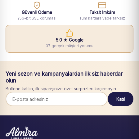
Güvenli Ödeme
Taksit İmkânı
256-bit SSL koruması
Tüm kartlara vade farksız
5.0 ★ Google
37 gerçek müşteri yorumu
Yeni sezon ve kampanyalardan ilk siz haberdar
olun
Bültene katılın, ilk siparişinize özel sürprizleri kaçırmayın.
Katıl