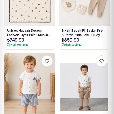
Unisex Hayvan Desenli
Erkek Bebek Fil Baskılı Krem
Lacivert Oyalı Pikeli Müslin
5 Parça Zıbın Seti 0-3 Ay
₺
749,90
₺
859,90
Bebek Battaniyesi
Hızlı teslimat
Hızlı teslimat