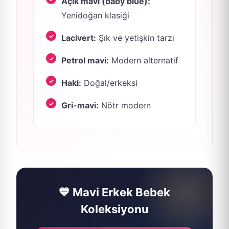
Açık mavi (baby blue):
Yenidoğan klasiği
Lacivert:
Şık ve yetişkin tarzı
Petrol mavi:
Modern alternatif
Haki:
Doğal/erkeksi
Gri-mavi:
Nötr modern
💙 Mavi Erkek Bebek
Koleksiyonu