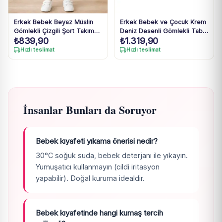
Erkek Bebek Beyaz Müslin
Erkek Bebek ve Çocuk Krem
Gömlekli Çizgili Şort Takım
Deniz Desenli Gömlekli Taba
₺
839,90
₺
1.319,90
6-24 Ay
Şortlu Müslin Takım 1-4 Yaş
Hızlı teslimat
Hızlı teslimat
İnsanlar Bunları da Soruyor
Bebek kıyafeti yıkama önerisi nedir?
30°C soğuk suda, bebek deterjanı ile yıkayın.
Yumuşatıcı kullanmayın (cildi iritasyon
yapabilir). Doğal kuruma idealdir.
Bebek kıyafetinde hangi kumaş tercih