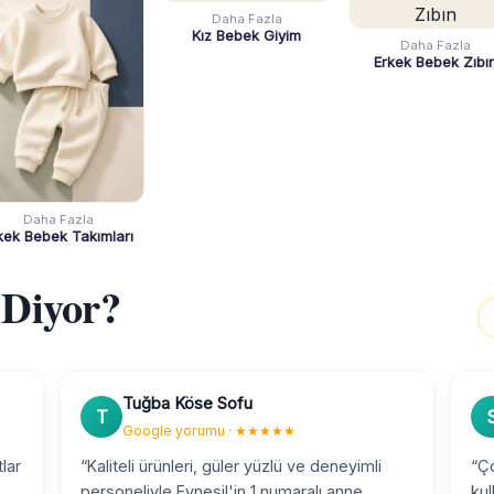
Daha Fazla
Kız Bebek Giyim
Daha Fazla
Erkek Bebek Zıbı
Daha Fazla
kek Bebek Takımları
 Diyor?
Tuğba Köse Sofu
T
Google yorumu · ★★★★★
tlar
“Kaliteli ürünleri, güler yüzlü ve deneyimli
“Ço
personeliyle Eynesil'in 1 numaralı anne
kul