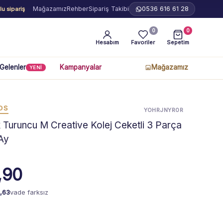
Mağazamız
Rehber
Sipariş Takibi
0536 616 61 28
u sipariş
0
0
Hesabım
Favoriler
Sepetim
 Gelenler
Kampanyalar
Mağazamız
YENİ
DS
YOHRJNYR0R
Turuncu M Creative Kolej Ceketli 3 Parça
Ay
,90
,63
vade farksız