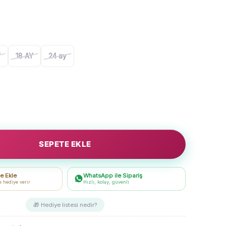
Y
18 AY
24 ay
SEPETE EKLE
e Ekle
WhatsApp ile Sipariş
e hediye verir
Hızlı, kolay, güvenli
🎁 Hediye listesi nedir?