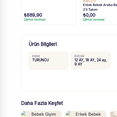
ANILÇO
Erkek Bebek Araba Baskı
2'li Takım
₺
889,90
₺
0,00
Hızlı teslimat
Hızlı teslimat
Ürün Bilgileri
RENK
BEDEN
TURUNCU
12 AY, 18 AY, 24 ay,
9 AY
Daha Fazla Keşfet