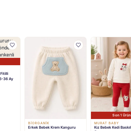
tilli
6-36 Ay
Son 1 Ürün
BIORGANIK
MURAT BABY
Erkek Bebek Krem Kanguru
Kız Bebek Kedi Baskıl