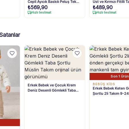
Cepli Ayıcık Baskılı Peluş Tek
Üst ve Kırmızı Fitilli 
₺
569,90
₺
489,90
Alt Pantolon 3-24 Ay
6-24 Ay
Hızlı teslimat
Hızlı teslimat
Satanlar
Son 1 Ürün
BEBÜŞ KIDS
Erkek Bebek ve Çocuk Krem
Erkek Bebek Keten G
Deniz Desenli Gömlekli Taba
Şortlu 2li Takım 9-24
Şortlu Müslin Takım 1-4 Yaş