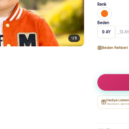
Renk
Beden
9 AY
12 A
1
/
5
Beden Rehberi
Erkek
Bebek
Turuncu
M
Creative
Kolej
Hediye Listem
Ceketli
Yakınların seninl
3
Parça
Takım