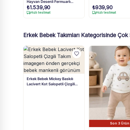
Hayvan Desenli Fermuarlı
₺
1.539,90
₺
939,90
Organik Pamuklu Uyku Tulumu
12 Ay-4 Yaş
Hızlı teslimat
Hızlı teslimat
Erkek Bebek Takımları Kategorisinde Çok 
Erkek Bebek Mickey Baskılı
Lacivert Kot Salopetli Çizgili
Tişört Takım 3-18 Ay
Son 3 Ürün