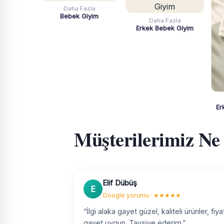
Daha Fazla
Bebek Giyim
Daha Fazla
Erkek Bebek Giyim
Er
Müşterilerimiz Ne
Elif Dübüş
E
Google yorumu · ★★★★★
“İlgi alaka gayet güzel, kaliteli ürünler, fiya
gayet uygun. Tavsiye ederim.”