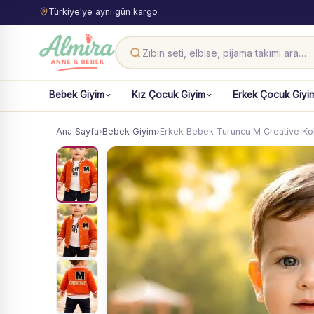
Türkiye'ye aynı gün kargo
Bebek Giyim
Kız Çocuk Giyim
Erkek Çocuk Giyi
Ana Sayfa
›
Bebek Giyim
›
Erkek Bebek Turuncu M Creative Ko