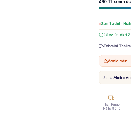
490 TL sonra üc
9-
24
Ay
adet
Son 1 adet · Hızl
13 sa 01 dk 15
Tahmini Teslim
Acele edin —
Satıcı:
Almira A
Hızlı Kargo
1-3 İş Günü