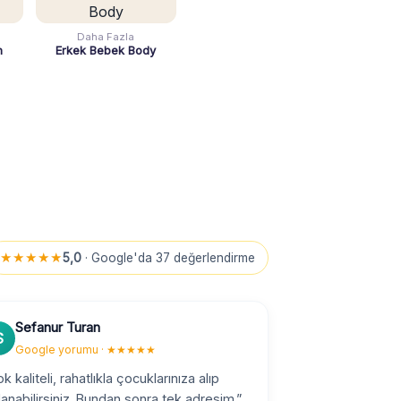
Daha Fazla
n
Erkek Bebek Body
★★★★★
5,0
· Google'da 37 değerlendirme
Sefanur Turan
S
Google yorumu · ★★★★★
k kaliteli, rahatlıkla çocuklarınıza alıp
lanabilirsiniz. Bundan sonra tek adresim.”