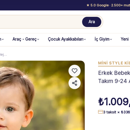
★ 5.0 Google
· 2.500+ mutl
Ara
m
Araç - Gereç
Çocuk Ayakkabıları
İç Giyim
Yeni
lej…
MİNİ STYLE Kİ
Erkek Bebek 
Takım 9-24 
₺
1.009
3 taksit ×
₺
336