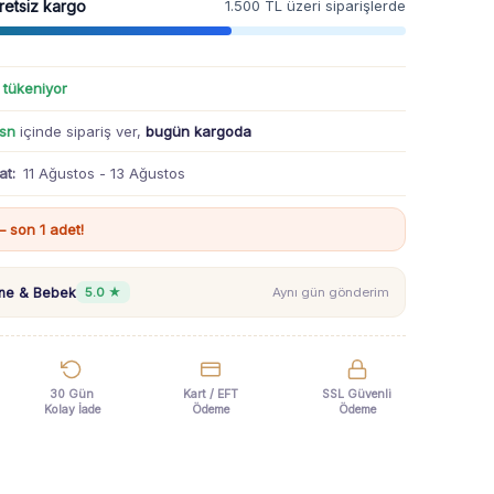
retsiz kargo
1.500 TL üzeri siparişlerde
ı tükeniyor
 sn
içinde sipariş ver,
bugün kargoda
at:
11 Ağustos - 13 Ağustos
 son 1 adet!
nne & Bebek
5.0 ★
Aynı gün gönderim
30 Gün
Kart / EFT
SSL Güvenli
Kolay İade
Ödeme
Ödeme