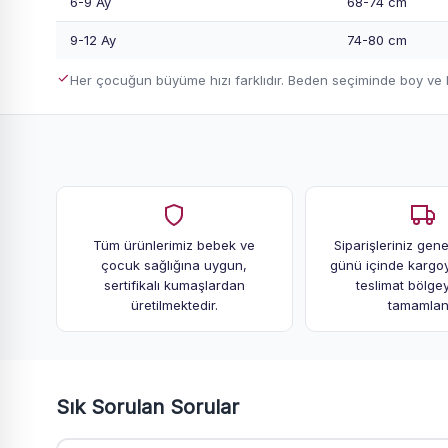
6-9 Ay
68-74 cm
9-12 Ay
74-80 cm
Her çocuğun büyüme hızı farklıdır. Beden seçiminde boy ve ki
Tüm ürünlerimiz bebek ve
Siparişleriniz genel
çocuk sağlığına uygun,
günü içinde kargoya
sertifikalı kumaşlardan
teslimat bölge
üretilmektedir.
tamamlanı
Sık Sorulan Sorular