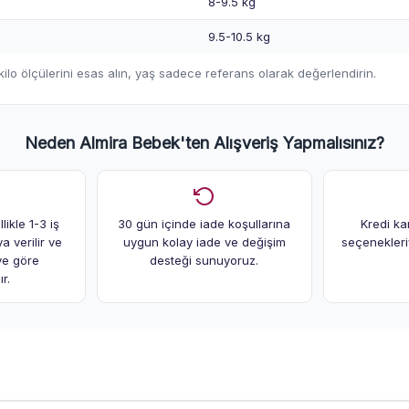
8-9.5 kg
9.5-10.5 kg
lo ölçülerini esas alın, yaş sadece referans olarak değerlendirin.
Neden Almira Bebek'ten Alışveriş Yapmalısınız?
likle 1-3 iş
30 gün içinde iade koşullarına
Kredi ka
 verilir ve
uygun kolay iade ve değişim
seçenekleriy
ye göre
desteği sunuyoruz.
r.