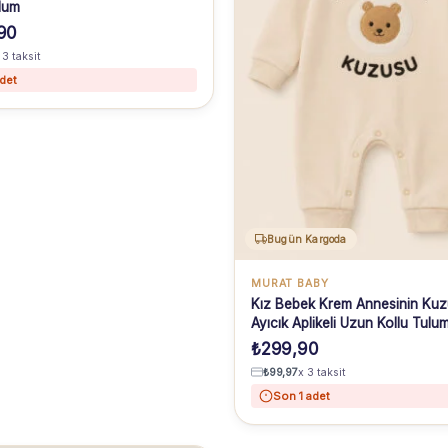
lum
90
 3 taksit
det
Bugün Kargoda
MURAT BABY
Kız Bebek Krem Annesinin Kuzu
Ayıcık Aplikeli Uzun Kollu Tulu
₺
299,90
₺
99,97
x 3 taksit
Son 1 adet