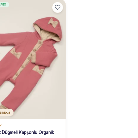
ARGO
argoda
K
k Düğmeli Kapşonlu Organik