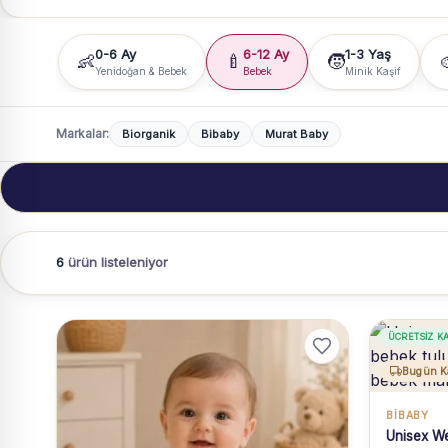
0-6 Ay
6-12 Ay
1-3 Yaş
👶
🍼
🧒

Yenidoğan & Bebek
Bebek
Minik Kaşif
Markalar:
Biorganik
Bibaby
Murat Baby
6
ürün listeleniyor
ÜCRETSIZ K
Bugün K
BIBABY
Unisex We