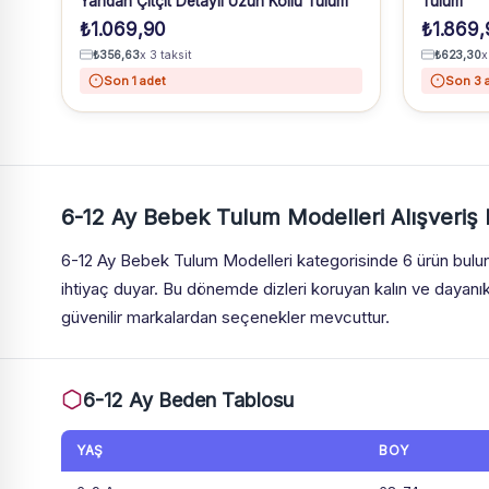
Yandan Çıtçıt Detaylı Uzun Kollu Tulum
Tulum
₺
1.069,90
₺
1.869,
₺
356,63
x 3 taksit
₺
623,30
x
Son 1 adet
Son 3 
6-12 Ay Bebek Tulum Modelleri Alışveriş
6-12 Ay Bebek Tulum Modelleri kategorisinde 6 ürün bul
ihtiyaç duyar. Bu dönemde dizleri koruyan kalın ve dayanıkl
güvenilir markalardan seçenekler mevcuttur.
6-12 Ay Beden Tablosu
YAŞ
BOY