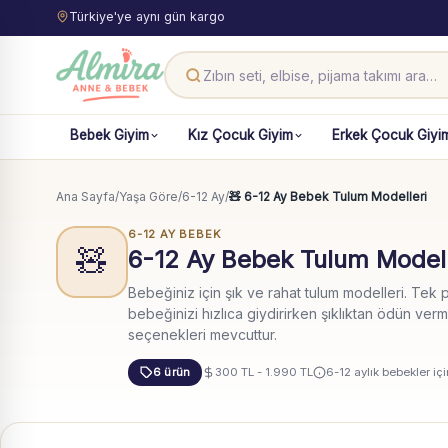
Türkiye'ye aynı gün kargo
Bebek Giyim
Kız Çocuk Giyim
Erkek Çocuk Giyi
Ana Sayfa
/
Yaşa Göre
/
6-12 Ay
/
🧸 6-12 Ay Bebek Tulum Modelleri
6-12 AY BEBEK
🧸
6-12 Ay Bebek Tulum Modell
Bebeğiniz için şık ve rahat tulum modelleri. Tek p
bebeğinizi hızlıca giydirirken şıklıktan ödün ve
seçenekleri mevcuttur.
6 ürün
300 TL - 1.990 TL
6-12 aylık bebekler iç