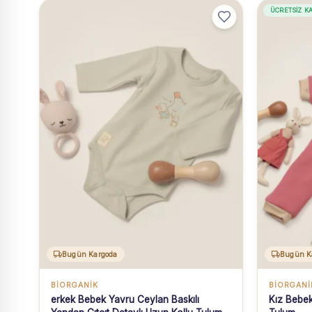
ÜCRETSIZ K
Bugün Kargoda
Bugün K
BIORGANIK
BIORGANI
erkek Bebek Yavru Ceylan Baskılı
Kız Bebe