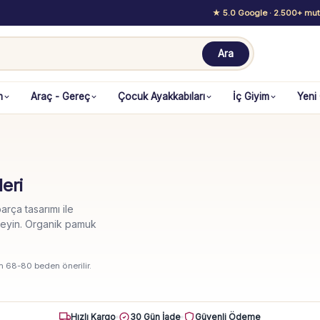
★ 5.0 Google
· 2.500+ mutl
Ara
m
Araç - Gereç
Çocuk Ayakkabıları
İç Giyim
Yeni
eri
arça tasarımı ile
rmeyin. Organik pamuk
in 68-80 beden önerilir.
Hızlı Kargo
30 Gün İade
Güvenli Ödeme