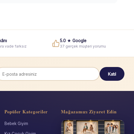
kânı
5.0 ★ Google
ra vade farksız
37 gerçek müşteri yorumu
Katıl
Popüler Kategoriler
Mağazamızı Ziyaret Edin
Bebek Giyim
Kız Çocuk Giyim