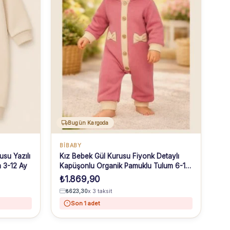
Bugün Kargoda
BIBABY
su Yazılı
Kız Bebek Gül Kurusu Fiyonk Detaylı
m 3-12 Ay
Kapüşonlu Organik Pamuklu Tulum 6-18
Ay
₺
1.869,90
₺
623,30
x 3 taksit
Son 1 adet