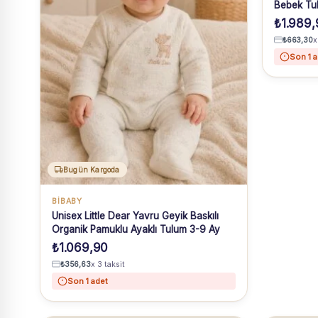
Bebek Tu
₺
1.989,
₺
663,30
x
Son 1 a
Bugün Kargoda
BIBABY
Unisex Little Dear Yavru Geyik Baskılı
Organik Pamuklu Ayaklı Tulum 3-9 Ay
₺
1.069,90
₺
356,63
x 3 taksit
Son 1 adet