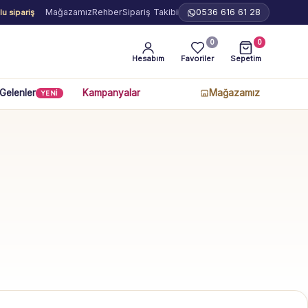
Mağazamız
Rehber
Sipariş Takibi
0536 616 61 28
u sipariş
0
0
Hesabım
Favoriler
Sepetim
 Gelenler
Kampanyalar
Mağazamız
YENİ