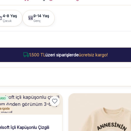
4-8 Yaş
9-14 Yaş

🎒
Çocuk
Genç
1.500 TL
üzeri siparişlerde
ücretsiz kargo!
ARGO
argoda
lsoft İçli Kapüşonlu Çizgili