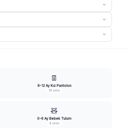
👖
6-12 Ay Kız Pantolon
19 ürün
🧸
0-6 Ay Bebek Tulum
6 ürün