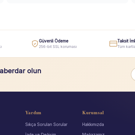
Güvenli Ödeme
Taksit İm
ı
256-bit SSL koruması
Tüm kartla
haberdar olun
Yardım
Kurumsal
Sıkça Sorulan Sorular
Hakkımızda
İade ve Değişim
Mağazamız