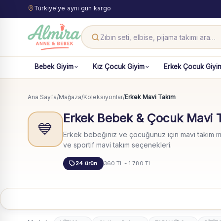
Türkiye'ye aynı gün kargo
Bebek Giyim
Kız Çocuk Giyim
Erkek Çocuk Giyi
Ana Sayfa
/
Mağaza
/
Koleksiyonlar
/
Erkek Mavi Takım
Erkek Bebek & Çocuk Mavi T
💙
Erkek bebeğiniz ve çocuğunuz için mavi takım mo
ve sportif mavi takım seçenekleri.
24 ürün
360 TL - 1.780 TL