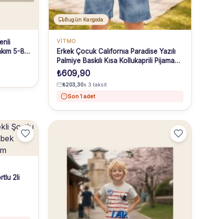
Bugün Kargoda
nli
VİTMO
akım 5-8
Erkek Çocuk Calıfornıa Paradise Yazılı
Palmiye Baskılı Kısa Kollukaprili Pijama
Takımı
₺
609,90
₺
203,30
x 3 taksit
Son 1 adet
tlu 2li