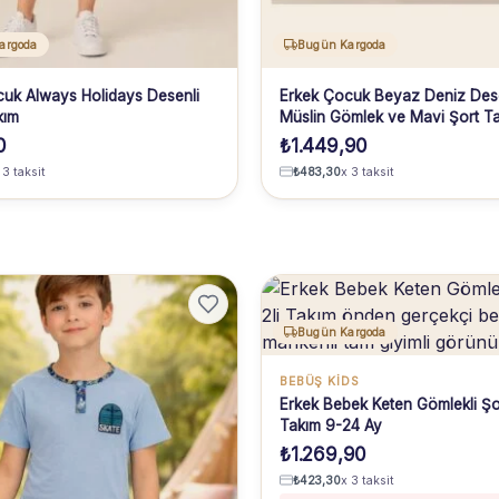
argoda
Bugün Kargoda
uk Always Holidays Desenli
Erkek Çocuk Beyaz Deniz Dese
kım
Müslin Gömlek ve Mavi Şort T
Yaş
0
₺
1.449,90
 3 taksit
₺
483,30
x 3 taksit
Bugün Kargoda
BEBÜŞ KIDS
Erkek Bebek Keten Gömlekli Şor
Takım 9-24 Ay
₺
1.269,90
₺
423,30
x 3 taksit