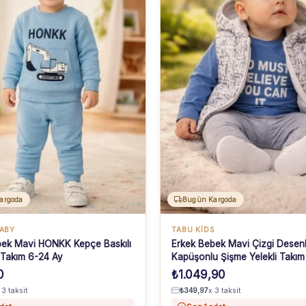
argoda
Bugün Kargoda
BABY
TABU KİDS
bek Mavi HONKK Kepçe Baskılı
Erkek Bebek Mavi Çizgi Desenl
 Takım 6-24 Ay
Kapüşonlu Şişme Yelekli Takım
0
₺
1.049,90
 3 taksit
₺
349,97
x 3 taksit