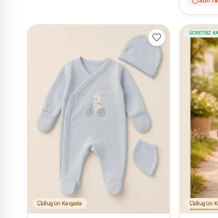
Son 1 a
ÜCRETSIZ K
Bugün Kargoda
Bugün K