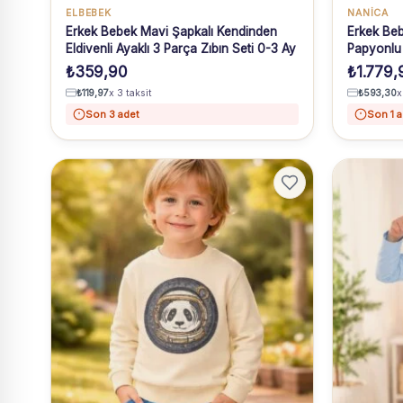
ELBEBEK
NANICA
Erkek Bebek Mavi Şapkalı Kendinden
Erkek Beb
Eldivenli Ayaklı 3 Parça Zıbın Seti 0-3 Ay
Papyonlu 
₺
359,90
₺
1.779,
₺
119,97
x 3 taksit
₺
593,30
x
Son 3 adet
Son 1 a