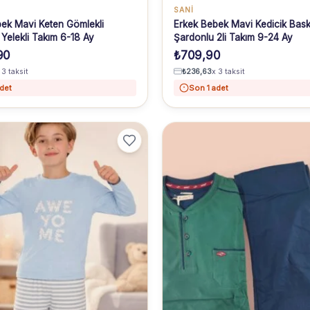
SANI
ek Mavi Keten Gömlekli
Erkek Bebek Mavi Kedicik Baskı
Yelekli Takım 6-18 Ay
Şardonlu 2li Takım 9-24 Ay
90
₺
709,90
 3 taksit
₺
236,63
x 3 taksit
det
Son 1 adet