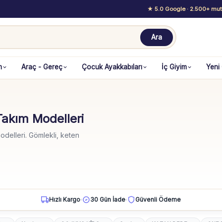
★ 5.0 Google
· 2.500+ mutl
Ara
m
Araç - Gereç
Çocuk Ayakkabıları
İç Giyim
Yeni
akım Modelleri
delleri. Gömlekli, keten
Hızlı Kargo
30 Gün İade
Güvenli Ödeme