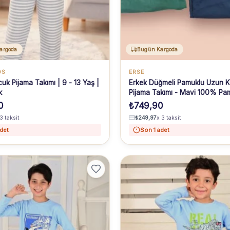
argoda
Bugün Kargoda
DS
ERSE
uk Pijama Takımı | 9 - 13 Yaş |
Erkek Düğmeli Pamuklu Uzun K
k
Pijama Takımı - Mavi 100% Pa
Uyku Seti
0
₺
749,90
3 taksit
₺
249,97
x 3 taksit
det
Son 1 adet