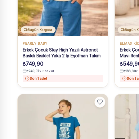
Bugün Kargoda
Bugün K
PEARLY BABY
ELMAS Kİ
Erkek Çocuk Stay High Yazılı Astronot
Erkek Çoc
Baskılı Bisiklet Yaka 2 Ip Eşofman Takım
Mavi Ren
₺
749,90
₺
549,9
₺
249,97
x 3 taksit
₺
183,30
x 
Son 1 adet
Son 1 a