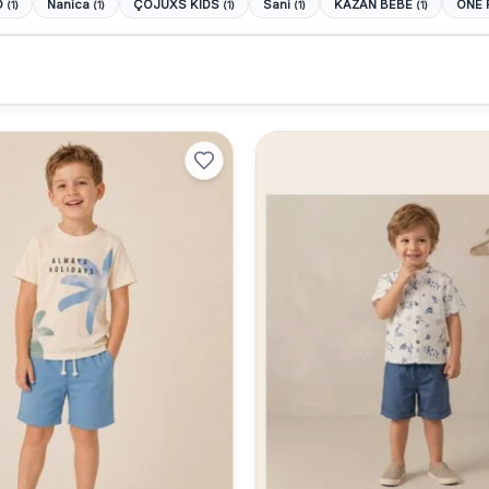
O
Nanica
ÇOJUXS KİDS
Sani
KAZAN BEBE
ONE 
(1)
(1)
(1)
(1)
(1)