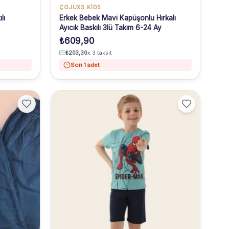
ÇOJUXS KİDS
lı
Erkek Bebek Mavi Kapüşonlu Hırkalı
Ayıcık Baskılı 3lü Takım 6-24 Ay
₺
609,90
₺
203,30
x 3 taksit
Son 1 adet