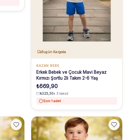
Bugün Kargoda
KAZAN BEBE
Erkek Bebek ve Çocuk Mavi Beyaz
Kırmızı Şortlu 2li Takım 2-6 Yaş
₺
669,90
₺
223,30
x 3 taksit
Son 1 adet