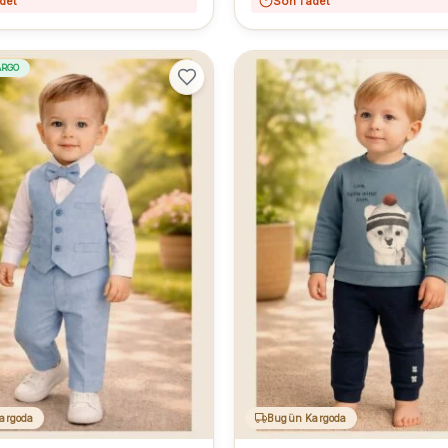
det
Son 1 adet
ARGO
argoda
Bugün Kargoda