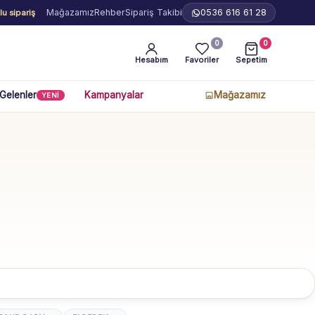
Mağazamız
Rehber
Sipariş Takibi
0536 616 61 28
u sipariş
0
0
Hesabım
Favoriler
Sepetim
 Gelenler
Kampanyalar
Mağazamız
YENİ