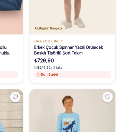
Bugün Kargoda
ONE FOUR BABY
ollu
Erkek Çocuk Spınner Yazılı Örümcek
muklu
Baskılı Tişörtlü Şort Takım
₺
729,90
₺
243,30
x 3 taksit
Son 2 adet