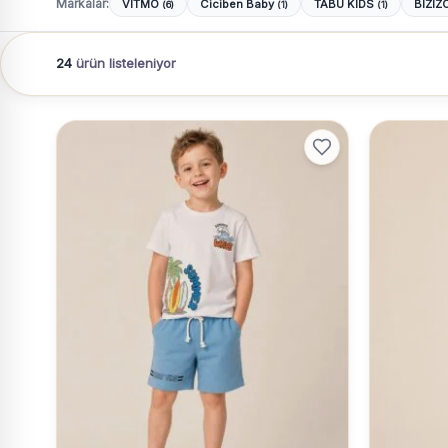
Markalar:
VİTMO
Ciciben Baby
TABU KİDS
BİZİZ
(6)
(1)
(1)
24
ürün listeleniyor