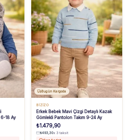
Bugün Kargoda
BİZİZO
i
Erkek Bebek Mavi Çizgi Detaylı Kazak
 6-18 Ay
Gömlekli Pantolon Takım 9-24 Ay
₺
1.479,90
₺
493,30
x 3 taksit