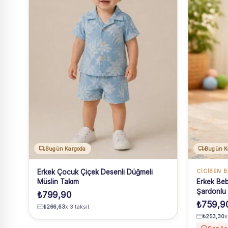
Bugün Kargoda
Bugün K
Erkek Çocuk Çiçek Desenli Düğmeli
CICIBEN 
Müslin Takım
Erkek Be
Şardonlu
₺
799,90
₺
759,9
₺
266,63
x 3 taksit
₺
253,30
x