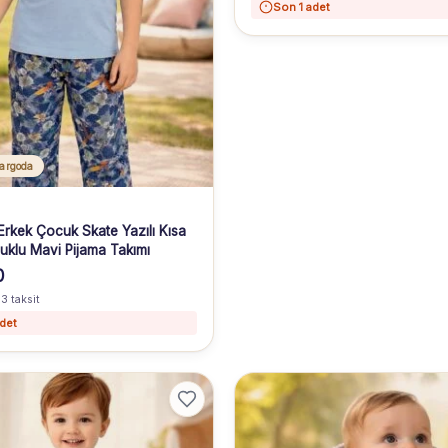
Son 1 adet
argoda
Erkek Çocuk Skate Yazılı Kısa
uklu Mavi Pijama Takımı
0
 3 taksit
det