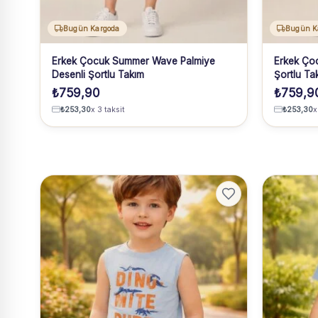
Bugün Kargoda
Bugün K
Erkek Çocuk Summer Wave Palmiye
Erkek Çoc
Desenli Şortlu Takım
Şortlu Ta
₺
759,90
₺
759,9
₺
253,30
x 3 taksit
₺
253,30
x