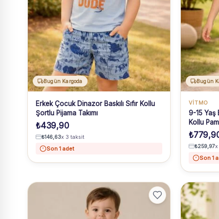
Bugün Kargoda
Bugün K
Erkek Çocuk Dinazor Baskılı Sıfır Kollu
VİTMO
Şortlu Pijama Takımı
9-15 Yaş 
Kollu Pam
₺
439,90
₺
779,9
₺
146,63
x 3 taksit
₺
259,97
x
Son 1 adet
Son 1 a