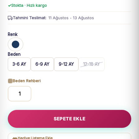
Stokta · Hızlı kargo
Tahmini Teslimat:
11 Ağustos - 13 Ağustos
Renk
Beden
3-6 AY
6-9 AY
9-12 AY
12-18 AY
Beden Rehberi
Erkek
Bebek
Fil
SEPETE EKLE
Baskılı
Kot
Salopetli
Hediye Listeme Ekle