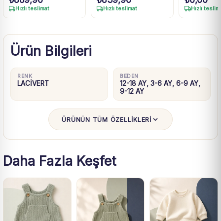
Takım 3-18 Ay
Hızlı teslimat
Hızlı teslimat
Hızlı teslim
Ürün Bilgileri
RENK
BEDEN
LACİVERT
12-18 AY, 3-6 AY, 6-9 AY,
9-12 AY
ÜRÜNÜN TÜM ÖZELLİKLERİ
Daha Fazla Keşfet