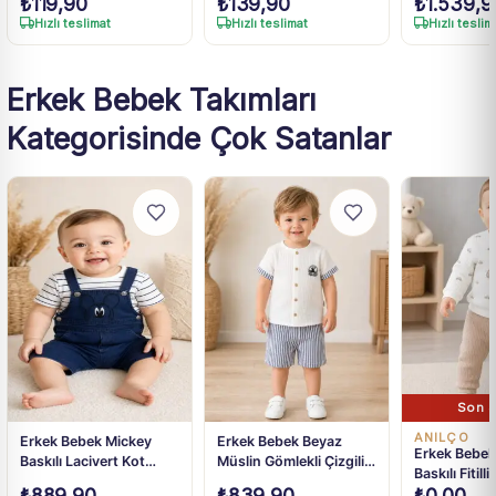
₺
119,90
₺
139,90
₺
1.539,9
Standart
24 Ay
Fermuarlı O
Pamuklu Uy
Hızlı teslimat
Hızlı teslimat
Hızlı teslim
12 Ay-4 Yaş
Erkek Bebek Takımları
Kategorisinde Çok Satanlar
Son 3
ANILÇO
Erkek Bebek Mickey
Erkek Bebek Beyaz
Erkek Bebek
Baskılı Lacivert Kot
Müslin Gömlekli Çizgili
Baskılı Fitilli
Salopetli Çizgili Tişört
Şort Takım 6-24 Ay
₺
889,90
₺
839,90
₺
0,00