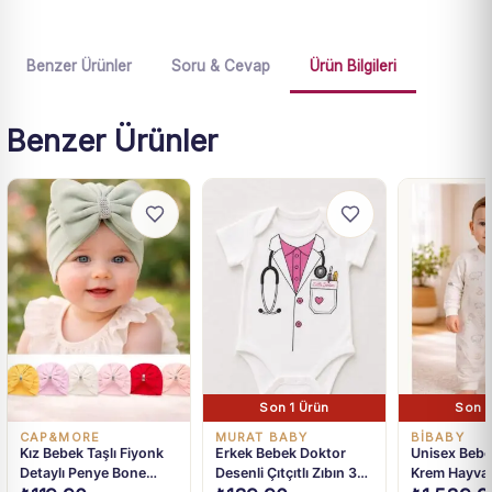
Benzer Ürünler
Soru & Cevap
Ürün Bilgileri
Benzer Ürünler
Son 1 Ürün
Son 1
CAP&MORE
MURAT BABY
BIBABY
Kız Bebek Taşlı Fiyonk
Erkek Bebek Doktor
Unisex Bebe
Detaylı Penye Bone
Desenli Çıtçıtlı Zıbın 3-
Krem Hayvan