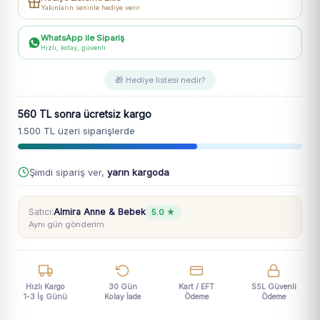
Uzun
Yakınların seninle hediye verir
Kollu
Bady
WhatsApp ile Sipariş
Hızlı, kolay, güvenli
Takım
3-
🎁 Hediye listesi nedir?
18
Ay
560 TL sonra ücretsiz kargo
adet
1.500 TL üzeri siparişlerde
Şimdi sipariş ver,
yarın kargoda
Satıcı:
Almira Anne & Bebek
5.0 ★
Aynı gün gönderim
Hızlı Kargo
30 Gün
Kart / EFT
SSL Güvenli
1-3 İş Günü
Kolay İade
Ödeme
Ödeme