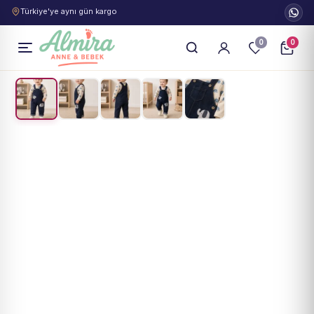
Türkiye'ye aynı gün kargo
0
0
1
/
5