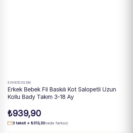
50HE1D2S3M
Erkek Bebek Fil Baskılı Kot Salopetli Uzun
Kollu Bady Takım 3-18 Ay
₺
939,90
3 taksit ×
₺
313,30
vade farksız