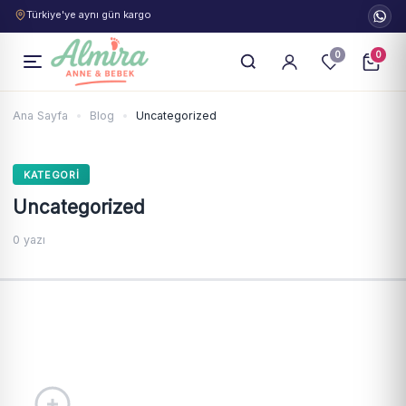
Türkiye'ye aynı gün kargo
0
0
Ana Sayfa
Blog
Uncategorized
KATEGORI
Uncategorized
0 yazı