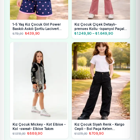
1-5 Yaş Kız Çocuk Girl Power
Kız Çocuk Çiçek Detaylı-
Baskılı Askılı Şortlu Lacivert
prenses Kollu -ispanyol Paçalı
Pijama Takımı
Takım
Orijinal
₺
439,90
Şu
₺
1.249,90
–
₺
1.649,90
Fiyat
₺
719,90
fiyat:
andaki
aralığı:
₺719,90.
fiyat:
₺1.249,90
₺439,90.
-
₺1.649,90
Kız Çocuk Mickey - Kot Elbise -
Kız Çocuk Siyah Renk - Kargo
Kol -sweat- Elbise Takım
Cepli - Bol Paça Keten
Pantolon
Orijinal
₺
889,90
Şu
Orijinal
₺
709,90
Şu
₺
1.519,90
₺
1.079,90
fiyat:
andaki
fiyat:
andaki