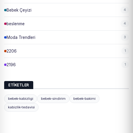
Bebek Çeyizi
4
beslenme
4
Moda Trendleri
3
2206
1
2196
1
ETIKETLER
bebek-kabizligi
bebek-sindirim
bebek-bakimi
kabizlik-tedavisi