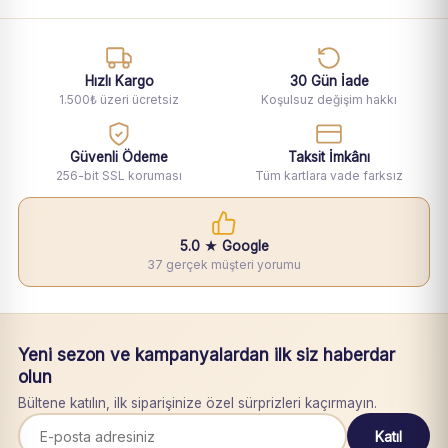
Hızlı Kargo
30 Gün İade
1.500₺ üzeri ücretsiz
Koşulsuz değişim hakkı
Güvenli Ödeme
Taksit İmkânı
256-bit SSL koruması
Tüm kartlara vade farksız
5.0 ★ Google
37 gerçek müşteri yorumu
Yeni sezon ve kampanyalardan ilk siz haberdar
olun
Bültene katılın, ilk siparişinize özel sürprizleri kaçırmayın.
Katıl