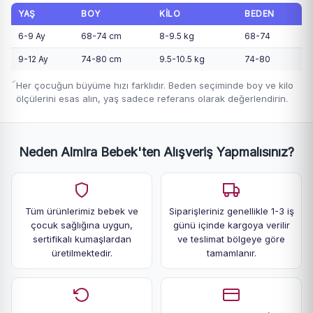
YAŞ
BOY
KILO
BEDEN
6-9 Ay
68-74 cm
8-9.5 kg
68-74
9-12 Ay
74-80 cm
9.5-10.5 kg
74-80
Her çocuğun büyüme hızı farklıdır. Beden seçiminde boy ve kilo
ölçülerini esas alın, yaş sadece referans olarak değerlendirin.
Neden Almira Bebek'ten Alışveriş Yapmalısınız?
Tüm ürünlerimiz bebek ve
Siparişleriniz genellikle 1-3 iş
çocuk sağlığına uygun,
günü içinde kargoya verilir
sertifikalı kumaşlardan
ve teslimat bölgeye göre
üretilmektedir.
tamamlanır.