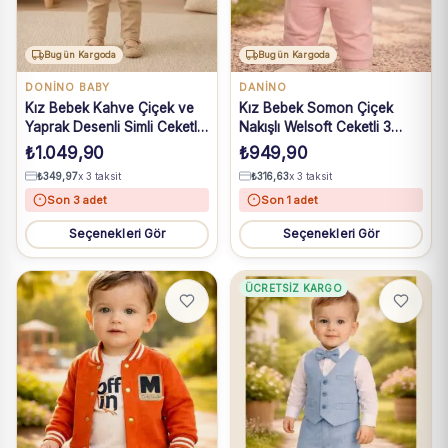
Bugün Kargoda
Bugün Kargoda
DONİNO BABY
DANİNO
Kız Bebek Kahve Çiçek ve
Kız Bebek Somon Çiçek
Yaprak Desenli Simli Ceketli
Nakışlı Welsoft Ceketli 3
3'lü Takım 6-24 Ay
Parça Takım 6-24 Ay
₺
1.049,90
₺
949,90
₺
349,97
x 3 taksit
₺
316,63
x 3 taksit
Son 3 adet
Son 1 adet
Seçenekleri Gör
Seçenekleri Gör
ÜCRETSIZ KARGO