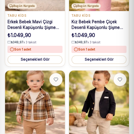
Bugün Kargoda
Bugün Kargoda
TABU KİDS
TABU KİDS
Erkek Bebek Mavi Çizgi
Kız Bebek Pembe Çiçek
Desenli Kapüşonlu Şişme
Desenli Kapüşonlu Şişme
Yelekli Takım 6-18 Ay
Yelekli Takım 6-18 Ay
₺
1.049,90
₺
1.049,90
₺
349,97
x 3 taksit
₺
349,97
x 3 taksit
Son 1 adet
Son 1 adet
Seçenekleri Gör
Seçenekleri Gör