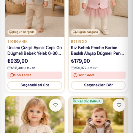
Bugün Kargoda
Bugün Kargoda
BIORGANIK
BEBİNGO
Unisex Çizgili Ayıcık Cepli Gri
Kız Bebek Pembe Barbie
Düğmeli Bebek Yelek 6-36
Baskılı Ahşap Düğmeli Penye
Ay
Yelek 3-18 Ay
₺
939,90
₺
179,90
₺
313,30
x 3 taksit
₺
59,97
x 3 taksit
Son 1 adet
Son 1 adet
Seçenekleri Gör
Seçenekleri Gör
ÜCRETSIZ KARGO