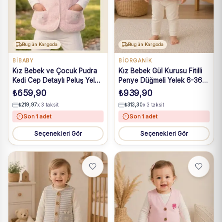
Bugün Kargoda
Bugün Kargoda
BIBABY
BIORGANIK
Kız Bebek ve Çocuk Pudra
Kız Bebek Gül Kurusu Fitilli
Kedi Cep Detaylı Peluş Yelek
Penye Düğmeli Yelek 6-36
6 Ay-3 Yaş
Ay
₺
659,90
₺
939,90
₺
219,97
x 3 taksit
₺
313,30
x 3 taksit
Son 1 adet
Son 1 adet
Seçenekleri Gör
Seçenekleri Gör