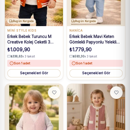
Bugün Kargoda
Bugün Kargoda
MİNİ STYLE KİDS
NANICA
Erkek Bebek Turuncu M
Erkek Bebek Mavi Keten
Creative Kolej Ceketli 3
Gömlekli Papyonlu Yelekli
Parça Takım 9-24 Ay
Takım 6-18 Ay
₺
1.009,90
₺
1.779,90
₺
336,63
x 3 taksit
₺
593,30
x 3 taksit
Son 1 adet
Son 1 adet
Seçenekleri Gör
Seçenekleri Gör