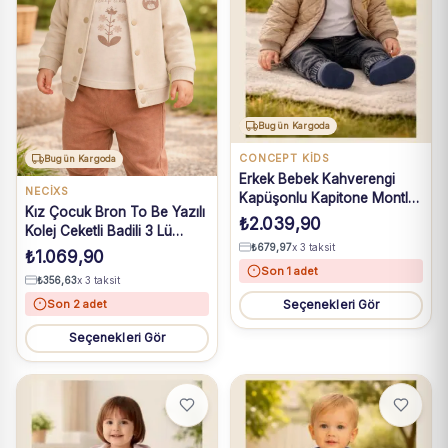
Bugün Kargoda
CONCEPT KİDS
Bugün Kargoda
Erkek Bebek Kahverengi
NECİXS
Kapüşonlu Kapitone Montlu
Kız Çocuk Bron To Be Yazılı
Kot Pantolonlu 3lü Takım 6-
₺
2.039,90
Kolej Ceketli Badili 3 Lü
18 Ay
₺
679,97
x 3 taksit
Takım
₺
1.069,90
Son 1 adet
₺
356,63
x 3 taksit
Son 2 adet
Seçenekleri Gör
Seçenekleri Gör