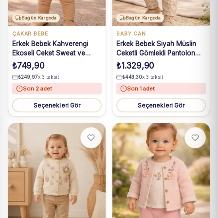
Bugün Kargoda
Bugün Kargoda
ÇAKAR BEBE
BABY CAN
Erkek Bebek Kahverengi
Erkek Bebek Siyah Müslin
Ekoseli Ceket Sweat ve
Ceketli Gömlekli Pantolon
Pantolon Takım 3-18 Ay
Takım 9-18 Ay
₺
749,90
₺
1.329,90
₺
249,97
x 3 taksit
₺
443,30
x 3 taksit
Son 2 adet
Son 1 adet
Seçenekleri Gör
Seçenekleri Gör