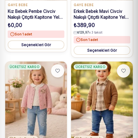
GAYE BEBE
GAYE BEBE
Kız Bebek Pembe Civciv
Erkek Bebek Mavi Civciv
Nakışlı Çıtçıtlı Kapitone Yelek
Nakışlı Çıtçıtlı Kapitone Yelek
1-9 Ay
0-9 Ay
₺
0,00
₺
389,90
₺
129,97
x 3 taksit
Son 1 adet
Son 1 adet
Seçenekleri Gör
Seçenekleri Gör
ÜCRETSIZ KARGO
ÜCRETSIZ KARGO