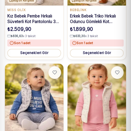
Bugün Kargoda
Bugün Kargoda
MISS OLIX
BEBELINK
Kız Bebek Pembe Hırkalı
Erkek Bebek Triko Hırkalı
Süveterli Kot Pantolonlu 3
Oduncu Gömlekli Kot
Parça Takım 9-24 Ay
Pantolonlu 3 Parça Takım 6-
₺
2.509,90
₺
1.899,90
24 Ay
₺
836,63
x 3 taksit
₺
633,30
x 3 taksit
Son 1 adet
Son 1 adet
Seçenekleri Gör
Seçenekleri Gör