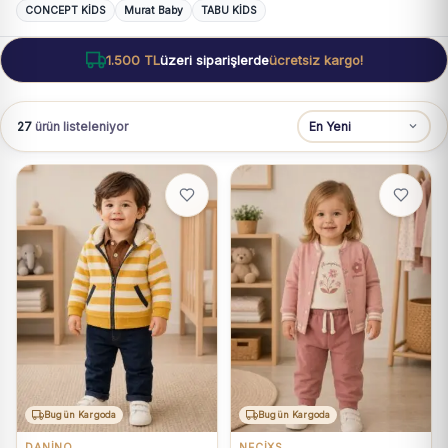
CONCEPT KİDS
Murat Baby
TABU KİDS
1.500 TL
üzeri siparişlerde
ücretsiz kargo!
27
ürün listeleniyor
Bugün Kargoda
Bugün Kargoda
DANİNO
NECİXS