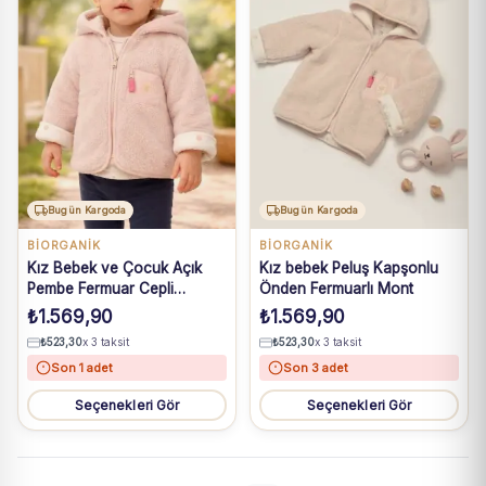
Bugün Kargoda
Bugün Kargoda
BIORGANIK
BIORGANIK
Kız Bebek ve Çocuk Açık
Kız bebek Peluş Kapşonlu
Pembe Fermuar Cepli
Önden Fermuarlı Mont
Kapüşonlu Peluş Mont 6 Ay-
₺
1.569,90
₺
1.569,90
3 Yaş
₺
523,30
x 3 taksit
₺
523,30
x 3 taksit
Son 1 adet
Son 3 adet
Seçenekleri Gör
Seçenekleri Gör