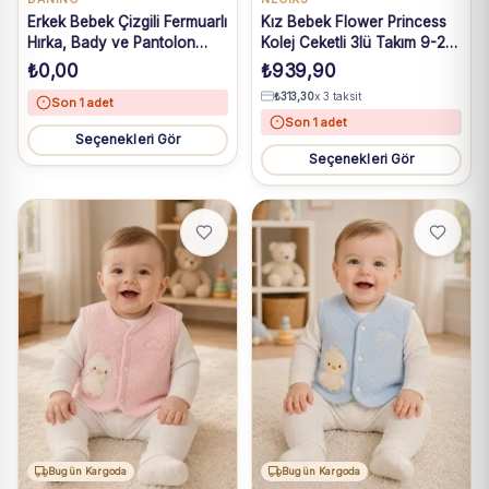
Erkek Bebek Çizgili Fermuarlı
Kız Bebek Flower Princess
Hırka, Bady ve Pantolon
Kolej Ceketli 3lü Takım 9-24
Takım 6-24 Ay
Ay
₺
0,00
₺
939,90
₺
313,30
x 3 taksit
Son 1 adet
Son 1 adet
Seçenekleri Gör
Seçenekleri Gör
Bugün Kargoda
Bugün Kargoda