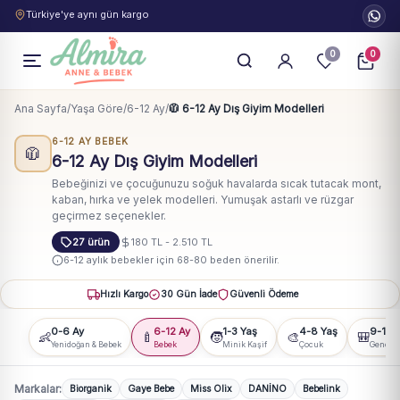
Türkiye'ye aynı gün kargo
0
0
Ana Sayfa
/
Yaşa Göre
/
6-12 Ay
/
🧥 6-12 Ay Dış Giyim Modelleri
6-12 AY BEBEK
🧥
6-12 Ay Dış Giyim Modelleri
Bebeğinizi ve çocuğunuzu soğuk havalarda sıcak tutacak mont,
kaban, hırka ve yelek modelleri. Yumuşak astarlı ve rüzgar
geçirmez seçenekler.
27 ürün
180 TL - 2.510 TL
6-12 aylık bebekler için 68-80 beden önerilir.
Hızlı Kargo
30 Gün İade
Güvenli Ödeme
0-6 Ay
6-12 Ay
1-3 Yaş
4-8 Yaş
9-14 
👶
🍼
🧒
🎨
🎒
Yenidoğan & Bebek
Bebek
Minik Kaşif
Çocuk
Genç
Markalar:
Biorganik
Gaye Bebe
Miss Olix
DANİNO
Bebelink