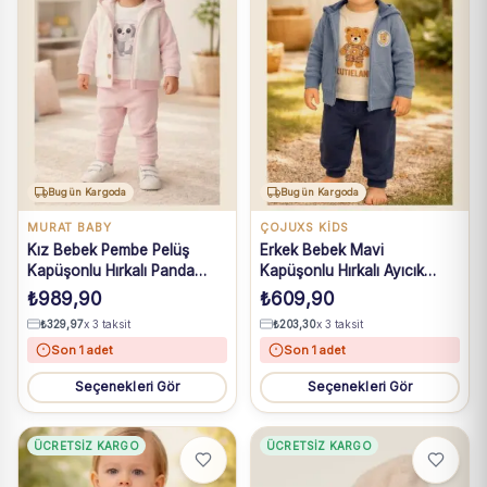
Bugün Kargoda
Bugün Kargoda
MURAT BABY
ÇOJUXS KİDS
Kız Bebek Pembe Pelüş
Erkek Bebek Mavi
Kapüşonlu Hırkalı Panda
Kapüşonlu Hırkalı Ayıcık
Baskılı Takım 9-24 Ay
Baskılı 3lü Takım 6-24 Ay
₺
989,90
₺
609,90
₺
329,97
x 3 taksit
₺
203,30
x 3 taksit
Son 1 adet
Son 1 adet
Seçenekleri Gör
Seçenekleri Gör
ÜCRETSIZ KARGO
ÜCRETSIZ KARGO