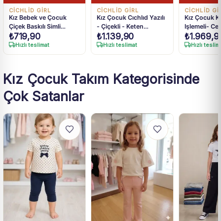
CİCHLİD GİRL
CİCHLİD GİRL
CİCHLİD Gİ
Kız Bebek ve Çocuk
Kız Çocuk Cıchlıd Yazılı
Kız Çocuk Ko
Çiçek Baskılı Simli
- Çiçekli - Keten
Işlemeli- Cepli - 
₺
719,90
₺
1.139,90
₺
1.969,9
Tişörtlü Taytlı Takım 9
Tişörtlü Pantolon Takım
Ceket - Kısa
Ay-4 Yaş
2li Ceket Ta
Hızlı teslimat
Hızlı teslimat
Hızlı teslim
Kız Çocuk Takım Kategorisinde
Çok Satanlar