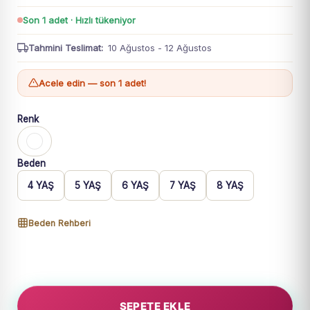
Son 1 adet · Hızlı tükeniyor
Tahmini Teslimat:
10 Ağustos - 12 Ağustos
Acele edin — son 1 adet!
Renk
Beden
4 YAŞ
5 YAŞ
6 YAŞ
7 YAŞ
8 YAŞ
Beden Rehberi
Kız
Çocuk
Ekru
SEPETE EKLE
Renk