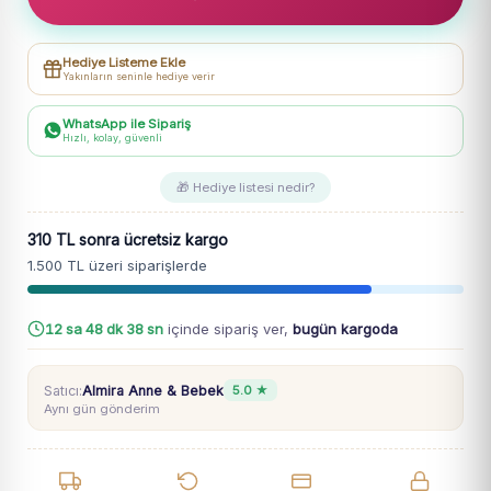
-
Geniş
Hediye Listeme Ekle
Yaka
Yakınların seninle hediye verir
-
WhatsApp ile Sipariş
Kolları
Hızlı, kolay, güvenli
Çiçek
Nakışlı
🎁 Hediye listesi nedir?
-
pantolunlu
310 TL sonra ücretsiz kargo
Takım
1.500 TL üzeri siparişlerde
adet
12 sa 48 dk 37 sn
içinde sipariş ver,
bugün kargoda
Satıcı:
Almira Anne & Bebek
5.0 ★
Aynı gün gönderim