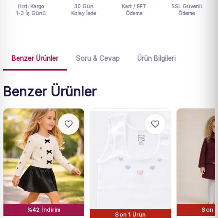
Hızlı Kargo
30 Gün
Kart / EFT
SSL Güvenli
1-3 İş Günü
Kolay İade
Ödeme
Ödeme
Benzer Ürünler
Soru & Cevap
Ürün Bilgileri
Benzer Ürünler
%42 İndirim
Son 1
Son 1 Ürün