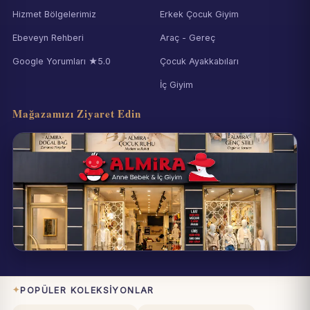
Hizmet Bölgelerimiz
Erkek Çocuk Giyim
Ebeveyn Rehberi
Araç - Gereç
Google Yorumları ★5.0
Çocuk Ayakkabıları
İç Giyim
Mağazamızı Ziyaret Edin
Eynesil / Giresun
Pazartesi–Cumartesi 09:00–19:00
POPÜLER KOLEKSIYONLAR