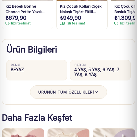
Kız Bebek Bonne
Kız Çocuk Kolları Çiçek
Kız Çocuk Ta
Chance Petite Yazılı
Nakışlı Tişört Fitilli
Baskılı Tişör
₺
679,90
₺
949,90
₺
1.309,9
Fiyonk Detaylı Lacivert
İspanyol Paçalı
Pantolonlu 
Taytlı Takım 9 Ay-4 Yaş
Pantolon Takım
Hızlı teslimat
Hızlı teslimat
Hızlı teslim
Ürün Bilgileri
RENK
BEDEN
BEYAZ
4 YAŞ, 5 YAŞ, 6 YAŞ, 7
YAŞ, 8 YAŞ
ÜRÜNÜN TÜM ÖZELLİKLERİ
Daha Fazla Keşfet