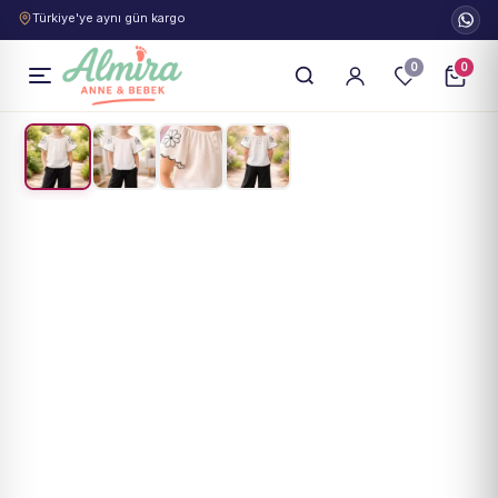
Türkiye'ye aynı gün kargo
0
0
1
/
4