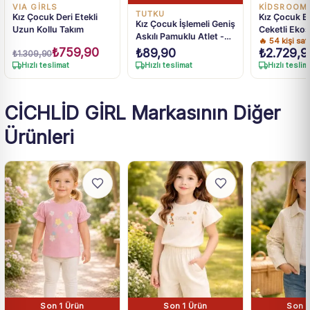
VIA GİRLS
KİDSROOM
TUTKU
Kız Çocuk Deri Etekli
Kız Çocuk B
Kız Çocuk İşlemeli Geniş
Uzun Kollu Takım
Ceketli Ekos
Askılı Pamuklu Atlet -
🔥
54
kişi sat
Etek Takım
Pembe, Mavi, Beyaz
₺
759,90
₺
89,90
₺
2.729,9
₺
1.309,90
Renk Seçenekleri
Hızlı teslimat
Hızlı teslimat
Hızlı teslim
CİCHLİD GİRL Markasının Diğer
Ürünleri
Son 1 Ürün
Son 1 Ürün
Son 1