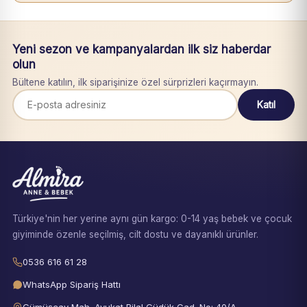
Yeni sezon ve kampanyalardan ilk siz haberdar
olun
Bültene katılın, ilk siparişinize özel sürprizleri kaçırmayın.
Katıl
Türkiye'nin her yerine aynı gün kargo: 0-14 yaş bebek ve çocuk
giyiminde özenle seçilmiş, cilt dostu ve dayanıklı ürünler.
0536 616 61 28
WhatsApp Sipariş Hattı
Gümüşçay Mah. Avukat Bilal Güdük Cad. No: 40/A,