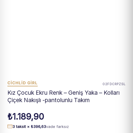
CİCHLİD GİRL
02FDCRPZSL
Kız Çocuk Ekru Renk – Geniş Yaka – Kolları
Çiçek Nakışlı -pantolunlu Takım
₺
1.189,90
3 taksit ×
₺
396,63
vade farksız