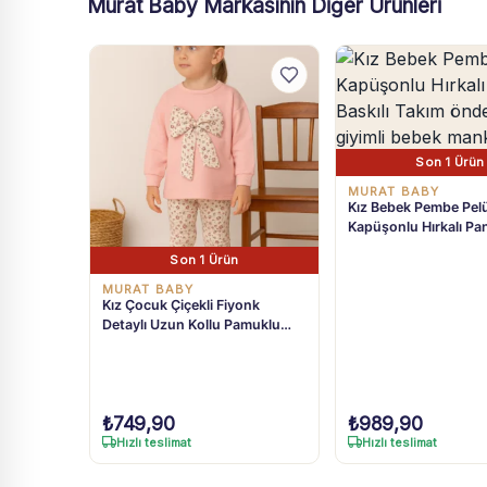
Murat Baby Markasının Diğer Ürünleri
Son 1 Ürün
MURAT BABY
Kız Bebek Pembe Pel
Kapüşonlu Hırkalı Pan
Takım 9-24 Ay
Son 1 Ürün
MURAT BABY
Kız Çocuk Çiçekli Fiyonk
Detaylı Uzun Kollu Pamuklu
Tayt Takım
₺
749,90
₺
989,90
Hızlı teslimat
Hızlı teslimat