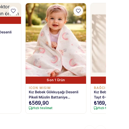
Desenli
Son 1 Ürün
Son 1 Ürü
ICON MISIM
BAĞCI
Kız Bebek Gökkuşağı Desenli
Kız Bebek Fuşya Likra
Pikeli Müslin Battaniye
Tayt 6-24 Ay
₺
569,90
₺
169,90
Standart
Hızlı teslimat
Hızlı teslimat