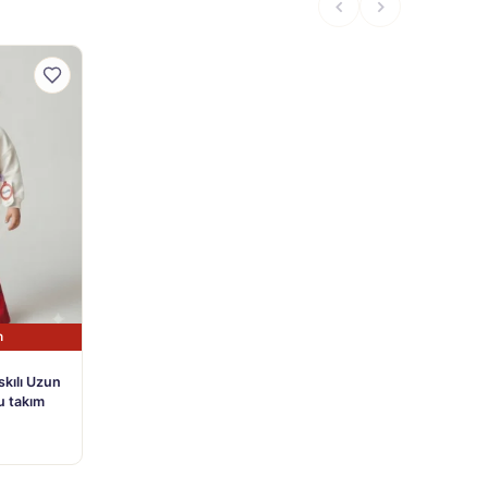
n
skılı Uzun
lu takım