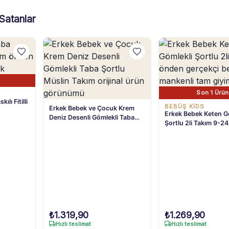
Satanlar
Son 1 Ürün
lı Fitilli
BEBÜŞ KIDS
Erkek Bebek ve Çocuk Krem
Erkek Bebek Keten G
Deniz Desenli Gömlekli Taba
Şortlu 2li Takım 9-24
Şortlu Müslin Takım 1-4 Yaş
₺
1.319,90
₺
1.269,90
Hızlı teslimat
Hızlı teslimat