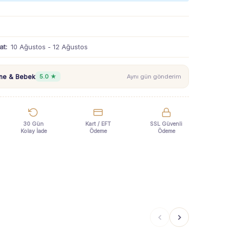
at:
10 Ağustos - 12 Ağustos
nne & Bebek
5.0 ★
Aynı gün gönderim
30 Gün
Kart / EFT
SSL Güvenli
Kolay İade
Ödeme
Ödeme