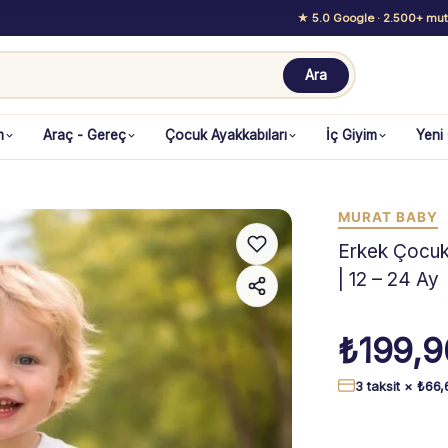
★ 5.0 Google
· 2.500+ mutl
Ara
m
Araç - Gereç
Çocuk Ayakkabıları
İç Giyim
Yeni
MURAT BABY
Erkek Çocuk 
| 12 – 24 Ay
₺
199,9
3 taksit ×
₺
66,