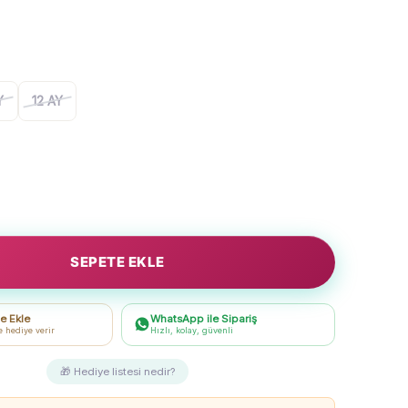
Y
12 AY
SEPETE EKLE
e Ekle
WhatsApp ile Sipariş
e hediye verir
Hızlı, kolay, güvenli
🎁 Hediye listesi nedir?