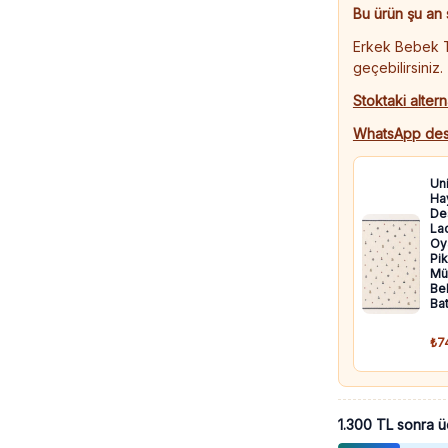
|
Bu ürün şu an 
12
Erkek Bebek Ta
-
geçebilirsiniz.
24
Stoktaki altern
Ay
adet
WhatsApp des
Un
Ha
De
Lac
Oya
Pik
Mü
Be
Bat
₺7
1.300 TL sonra ü