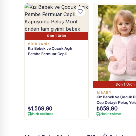
Son 1 Ürün
BIORGANIK
Kız Bebek ve Çocuk Açık
Pembe Fermuar Cepli
Kapüşonlu Peluş Mont 6 Ay-3
Yaş
Son 1 Ürün
BIBABY
Kız Bebek ve Çocuk P
Cep Detaylı Peluş Yel
₺
1.569,90
₺
659,90
Yaş
Hızlı teslimat
Hızlı teslimat