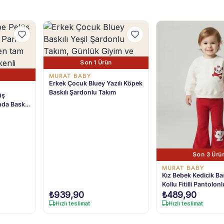
Son 1 Ürün
MURAT BABY
Erkek Çocuk Bluey Yazılı Köpek
Baskılı Şardonlu Takım
üş
da Baskılı
Son 3 Ürü
MURAT BABY
Kız Bebek Kedicik Ba
Kollu Fitilli Pantolon
₺
939,90
₺
489,90
Hızlı teslimat
Hızlı teslimat