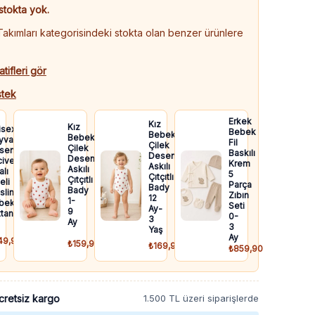
stokta yok.
kımları kategorisindeki stokta olan benzer ürünlere
atifleri gör
tek
Erkek
Kız
Kız
isex
Bebek
Bebek
Bebek
yvan
Fil
Çilek
Çilek
senli
Baskılı
Desenli
Desenli
ivert
Krem
Askılı
Askılı
lı
5
Çıtçıtlı
Çıtçıtlı
eli
Parça
Bady
Bady
slin
Zıbın
12
1-
bek
Seti
Ay-
9
taniyesi
0-
3
Ay
3
Yaş
Ay
49,90
₺159,90
₺169,90
₺859,90
cretsiz kargo
1.500 TL üzeri siparişlerde