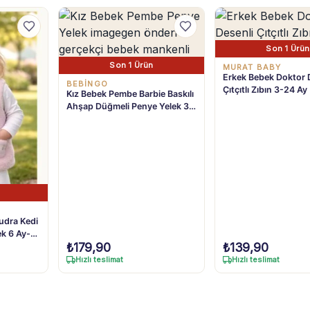
Son 1 Ürün
Son 1 Ürün
MURAT BABY
Erkek Bebek Doktor 
BEBİNGO
Çıtçıtlı Zıbın 3-24 Ay
Kız Bebek Pembe Barbie Baskılı
Ahşap Düğmeli Penye Yelek 3-
18 Ay
udra Kedi
ek 6 Ay-3
₺
179,90
₺
139,90
Hızlı teslimat
Hızlı teslimat