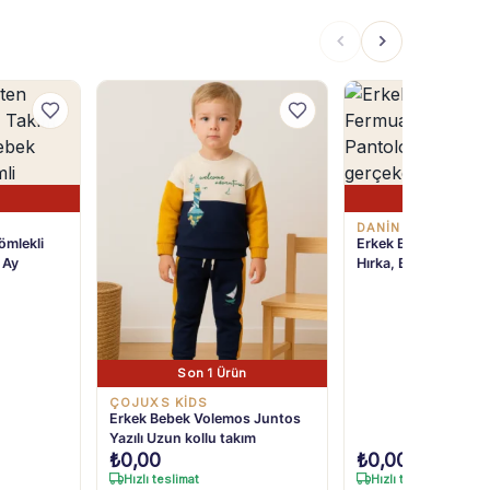
Son 1 Ürü
DANİNO
ömlekli
Erkek Bebek Çizgili 
 Ay
Hırka, Bady ve Pant
6-24 Ay
Son 1 Ürün
ÇOJUXS KİDS
Erkek Bebek Volemos Juntos
Yazılı Uzun kollu takım
₺
0,00
₺
0,00
Hızlı teslimat
Hızlı teslimat