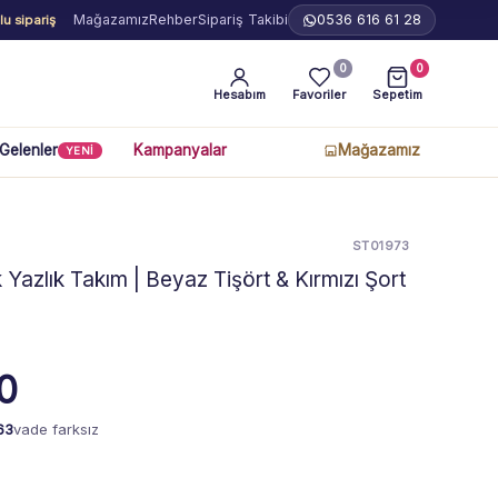
Mağazamız
Rehber
Sipariş Takibi
0536 616 61 28
u sipariş
0
0
Hesabım
Favoriler
Sepetim
 Gelenler
Kampanyalar
Mağazamız
YENİ
ST01973
Yazlık Takım | Beyaz Tişört & Kırmızı Şort
0
63
vade farksız