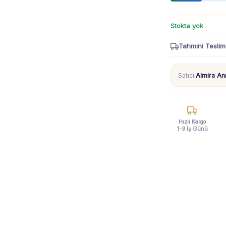
Stokta yok
Tahmini Teslim
Satıcı:
Almira A
Hızlı Kargo
1-3 İş Günü