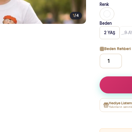
Renk
1
/
4
Beden
2 YAŞ
9 A
Beden Rehberi
Erkek
Çocuk
Yazlık
Takım
|
Beyaz
Hediye Listem
Tişört
Yakınların seninl
&
Kırmızı
Şort