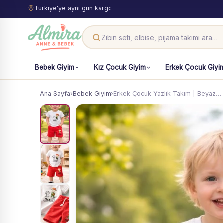
Türkiye'ye aynı gün kargo
Bebek Giyim
Kız Çocuk Giyim
Erkek Çocuk Giyi
Ana Sayfa
›
Bebek Giyim
›
Erkek Çocuk Yazlık Takım | Beyaz…