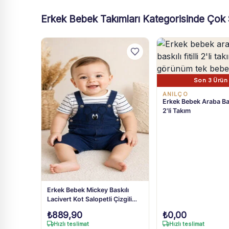
Erkek Bebek Takımları Kategorisinde Çok 
Son 3 Ürün
ANILÇO
Erkek Bebek Araba Baskı
2'li Takım
Erkek Bebek Mickey Baskılı
Lacivert Kot Salopetli Çizgili
Tişört Takım 3-18 Ay
₺
889,90
₺
0,00
Hızlı teslimat
Hızlı teslimat