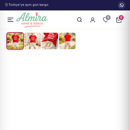
Türkiye'ye aynı gün kargo
0
0
1
/
4