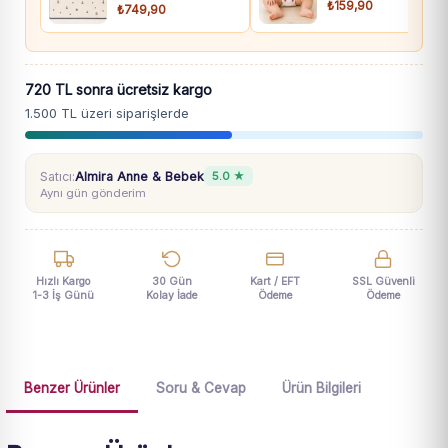
₺159,90
₺749,90
720 TL sonra ücretsiz kargo
1.500 TL üzeri siparişlerde
Satıcı:
Almira Anne & Bebek
5.0 ★
Aynı gün gönderim
Hızlı Kargo
30 Gün
Kart / EFT
SSL Güvenli
1-3 İş Günü
Kolay İade
Ödeme
Ödeme
Benzer Ürünler
Soru & Cevap
Ürün Bilgileri