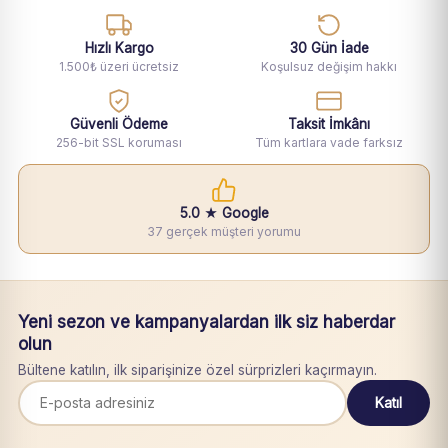
Hızlı Kargo
30 Gün İade
1.500₺ üzeri ücretsiz
Koşulsuz değişim hakkı
Güvenli Ödeme
Taksit İmkânı
256-bit SSL koruması
Tüm kartlara vade farksız
5.0 ★ Google
37 gerçek müşteri yorumu
Yeni sezon ve kampanyalardan ilk siz haberdar
olun
Bültene katılın, ilk siparişinize özel sürprizleri kaçırmayın.
Katıl