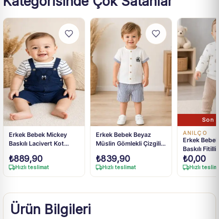
Kategorisinde Çok Satanlar
Son 3
ANILÇO
Erkek Bebek Mickey
Erkek Bebek Beyaz
Erkek Bebek
Baskılı Lacivert Kot
Müslin Gömlekli Çizgili
Baskılı Fitilli
Salopetli Çizgili Tişört
Şort Takım 6-24 Ay
₺
889,90
₺
839,90
₺
0,00
Takım 3-18 Ay
Hızlı teslimat
Hızlı teslimat
Hızlı teslim
Ürün Bilgileri