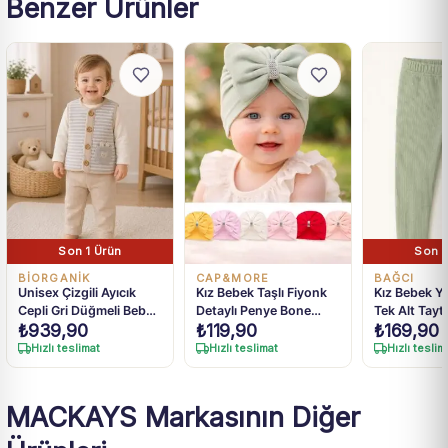
Benzer Ürünler
Son 1 Ürün
Son 1
BIORGANIK
CAP&MORE
BAĞCI
Unisex Çizgili Ayıcık
Kız Bebek Taşlı Fiyonk
Kız Bebek Yeş
Cepli Gri Düğmeli Bebek
Detaylı Penye Bone
Tek Alt Tayt
₺
939,90
₺
119,90
₺
169,90
Yelek 6-36 Ay
Standart
Hızlı teslimat
Hızlı teslimat
Hızlı teslim
MACKAYS Markasının Diğer