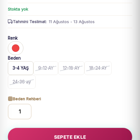
Stokta yok
Tahmini Teslimat:
11 Ağustos - 13 Ağustos
Renk
Beden
3-4 YAŞ
9-12 AY
12-18 AY
18-24 AY
24-36 ay
Beden Rehberi
Erkek
Çocuk
Only
SEPETE EKLE
Good