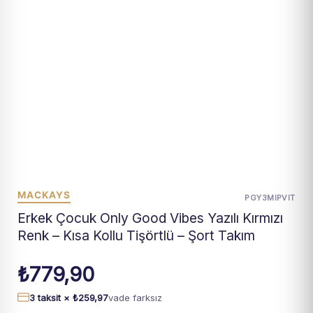
MACKAYS
PGY3MIPVIT
Erkek Çocuk Only Good Vibes Yazılı Kırmızı
Renk – Kısa Kollu Tişörtlü – Şort Takım
₺
779,90
3 taksit ×
₺
259,97
vade farksız