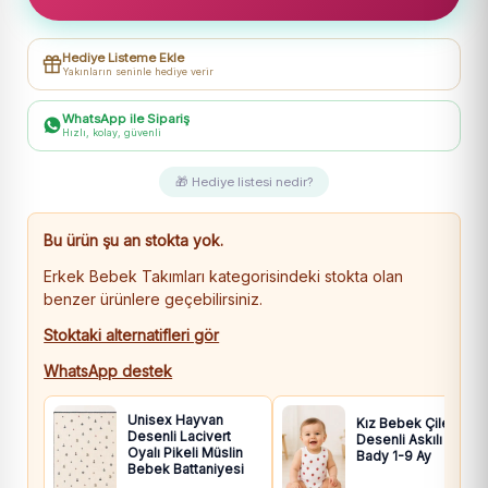
Vibes
Yazılı
Hediye Listeme Ekle
Kırmızı
Yakınların seninle hediye verir
Renk
-
WhatsApp ile Sipariş
Hızlı, kolay, güvenli
Kısa
Kollu
🎁 Hediye listesi nedir?
Tişörtlü
-
Bu ürün şu an stokta yok.
Şort
Erkek Bebek Takımları kategorisindeki stokta olan
Takım
benzer ürünlere geçebilirsiniz.
adet
Stoktaki alternatifleri gör
WhatsApp destek
Unisex Hayvan
Kız Bebek Çilek
Desenli Lacivert
Desenli Askılı Çıtçıtlı
Oyalı Pikeli Müslin
Bady 1-9 Ay
Bebek Battaniyesi