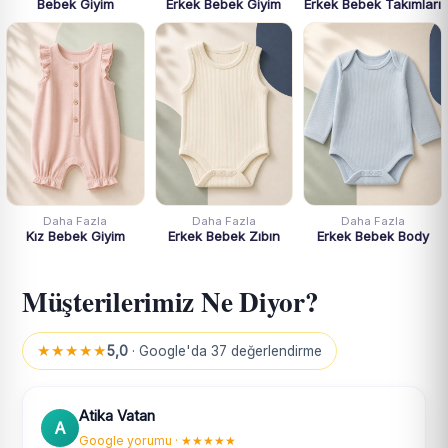
Bebek Giyim
Erkek Bebek Giyim
Erkek Bebek Takımları
Daha Fazla
Daha Fazla
Daha Fazla
Kız Bebek Giyim
Erkek Bebek Zıbın
Erkek Bebek Body
Müşterilerimiz Ne Diyor?
★★★★★
5,0
· Google'da 37 değerlendirme
Atika Vatan
A
Google yorumu · ★★★★★