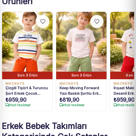
Ürünleri
Son 3 Ürün
Son 3 Ürün
Son 1
MACKAYS
MACKAYS
MACKAYS
Çizgili Tişört & Turuncu
Keep Moving Forward
İnşaat Makin
Şort Erkek Çocuk
Yazı Baskılı Şortlu Erkek
Desenli Erk
Takımı
Çocuk Takım
Takım
₺
959,90
₺
819,90
₺
959,90
Hızlı teslimat
Hızlı teslimat
Hızlı teslim
Erkek Bebek Takımları