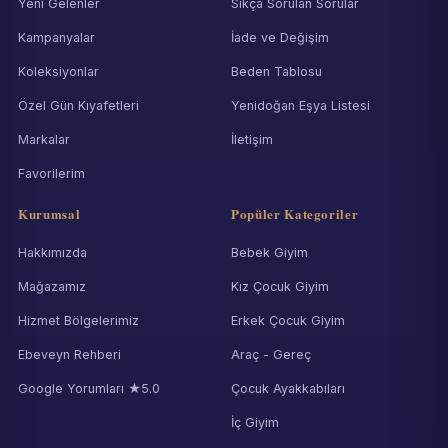
Yeni Gelenler
Sıkça Sorulan Sorular
Kampanyalar
İade ve Değişim
Koleksiyonlar
Beden Tablosu
Özel Gün Kıyafetleri
Yenidoğan Eşya Listesi
Markalar
İletişim
Favorilerim
Kurumsal
Popüler Kategoriler
Hakkımızda
Bebek Giyim
Mağazamız
Kız Çocuk Giyim
Hizmet Bölgelerimiz
Erkek Çocuk Giyim
Ebeveyn Rehberi
Araç - Gereç
Google Yorumları ★5.0
Çocuk Ayakkabıları
İç Giyim