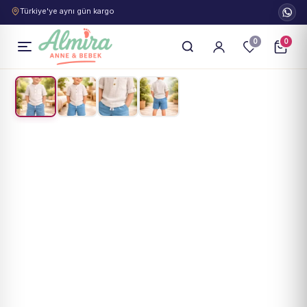
Türkiye'ye aynı gün kargo
0
0
1
/
4