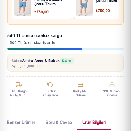
Şortlu Takım
Şortlu Takım
₺759,90
₺759,90
540 TL sonra ücretsiz kargo
1.500 TL üzeri siparişlerde
Satıcı:
Almira Anne & Bebek
5.0 ★
Aynı gün gönderim
Hızlı Kargo
30 Gün
Kart / EFT
SSL Güvenli
1-3 İş Günü
Kolay İade
Ödeme
Ödeme
Benzer Ürünler
Soru & Cevap
Ürün Bilgileri