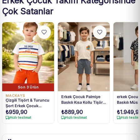
Erkek Çocuk Takım Kategorisinde
Çok Satanlar
Son 3 Ürün
MACKAYS
Erkek Çocuk Palmiye
erkek Çocuk
Çizgili Tişört & Turuncu
Baskılı Kısa Kollu Tişört
Baskılı Müsl
Şort Erkek Çocuk
Şortlu Takım
Şortlu Takı
₺
959,90
₺
889,90
₺
1.949,9
Takımı
Hızlı teslimat
Hızlı teslimat
Hızlı teslim