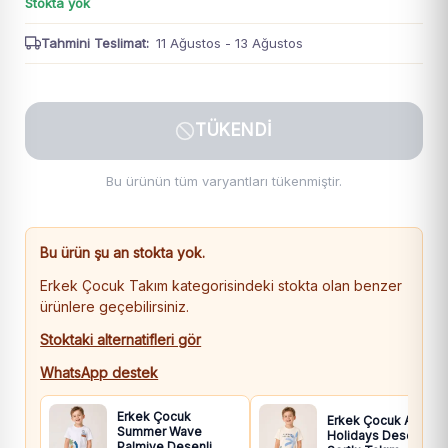
Stokta yok
Tahmini Teslimat:
11 Ağustos - 13 Ağustos
TÜKENDI
Bu ürünün tüm varyantları tükenmiştir.
Bu ürün şu an stokta yok.
Erkek Çocuk Takım kategorisindeki stokta olan benzer
ürünlere geçebilirsiniz.
Stoktaki alternatifleri gör
WhatsApp destek
Erkek Çocuk
Erkek Çocuk Always
Summer Wave
Holidays Desenli
Palmiye Desenli