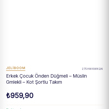
JELIBOOM
275HW6WKQN
Erkek Çocuk Önden Düğmeli – Müslin
Gmlekli – Kot Şortlu Takım
₺
959,90