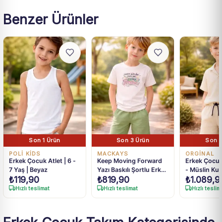
Benzer Ürünler
Son 1 Ürün
Son 3 Ürün
Son 1
POLİ KİDS
MACKAYS
ORGINAL
Erkek Çocuk Atlet | 6 -
Keep Moving Forward
Erkek Çocuk
7 Yaş | Beyaz
Yazı Baskılı Şortlu Erkek
- Müslin Ku
₺
119,90
₺
819,90
₺
1.089,9
Çocuk Takım
Takım
Hızlı teslimat
Hızlı teslimat
Hızlı teslim