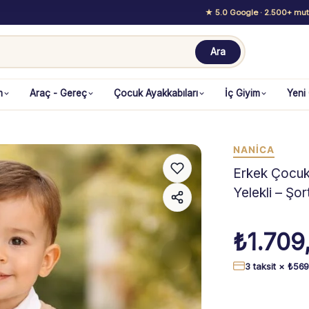
★ 5.0 Google
· 2.500+ mutl
Ara
m
Araç - Gereç
Çocuk Ayakkabıları
İç Giyim
Yeni
NANICA
Erkek Çocuk 
Yelekli – Şo
₺
1.709
3 taksit ×
₺
569