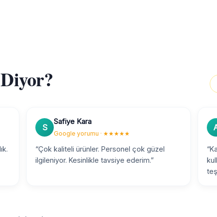
 Diyor?
Safiye Kara
S
Google yorumu · ★★★★★
ık.
“Çok kaliteli ürünler. Personel çok güzel
“Ka
ilgileniyor. Kesinlikle tavsiye ederim.”
kul
teş