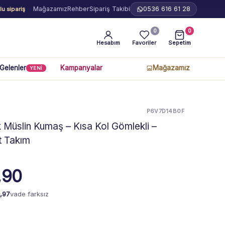
Mağazamız
Rehber
Sipariş Takibi
0536 616 61 28
u sipariş
0
0
Hesabım
Favoriler
Sepetim
 Gelenler
Kampanyalar
Mağazamız
YENİ
P6V7D14B0F
Müslin Kumaş – Kısa Kol Gömlekli –
rt Takım
,90
,97
vade farksız