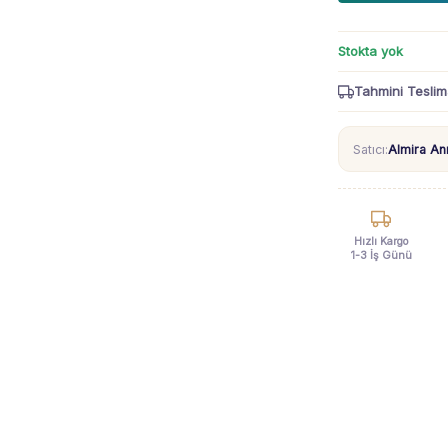
Stokta yok
Tahmini Teslim
Satıcı:
Almira A
Hızlı Kargo
1-3 İş Günü