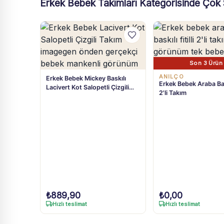
Erkek Bebek Takımları Kategorisinde Çok 
Son 3 Ürün
ANILÇO
Erkek Bebek Mickey Baskılı
Erkek Bebek Araba Baskı
Lacivert Kot Salopetli Çizgili
2'li Takım
Tişört Takım 3-18 Ay
₺
889,90
₺
0,00
Hızlı teslimat
Hızlı teslimat