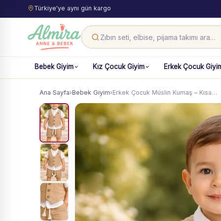
Türkiye'ye aynı gün kargo
Bebek Giyim
Kız Çocuk Giyim
Erkek Çocuk Giyi
Ana Sayfa
›
Bebek Giyim
›
Erkek Çocuk Müslin Kumaş – Kısa…