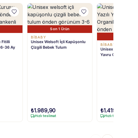
Son 1 Ürün
Son 1 Ürü
BIBABY
itilli
Unisex Welsoft İçli Kapüşonlu
BIBABY
 6-36 Ay
Çizgili Bebek Tulum
Unisex Bebek Little D
Yavru Ceylan Baskıl
Pamuklu Battaniye
₺
1.989,90
₺
1.419,90
Hızlı teslimat
Hızlı teslimat