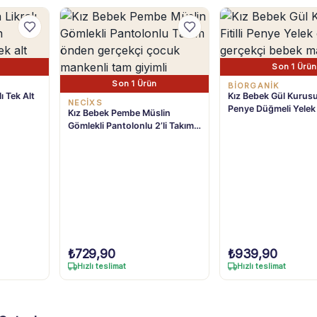
Son 1 Ürün
Son 1 Ürün
BIORGANIK
ı Tek Alt
Kız Bebek Gül Kurusu F
NECİXS
Penye Düğmeli Yelek
Kız Bebek Pembe Müslin
Gömlekli Pantolonlu 2’li Takım
6-24 Ay
₺
729,90
₺
939,90
Hızlı teslimat
Hızlı teslimat