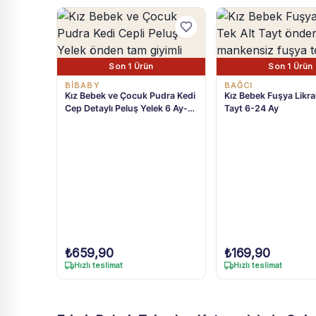
Son 1 Ürün
Son 1 Ürün
BIBABY
BAĞCI
Kız Bebek ve Çocuk Pudra Kedi
Kız Bebek Fuşya Likral
Cep Detaylı Peluş Yelek 6 Ay-3
Tayt 6-24 Ay
Yaş
₺
659,90
₺
169,90
Hızlı teslimat
Hızlı teslimat