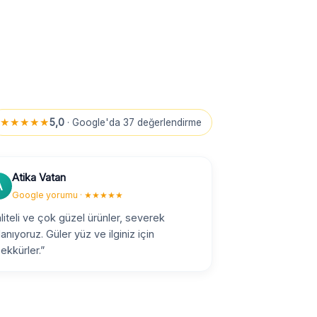
★★★★★
5,0
· Google'da 37 değerlendirme
Atika Vatan
A
Google yorumu · ★★★★★
liteli ve çok güzel ürünler, severek
lanıyoruz. Güler yüz ve ilginiz için
ekkürler.”