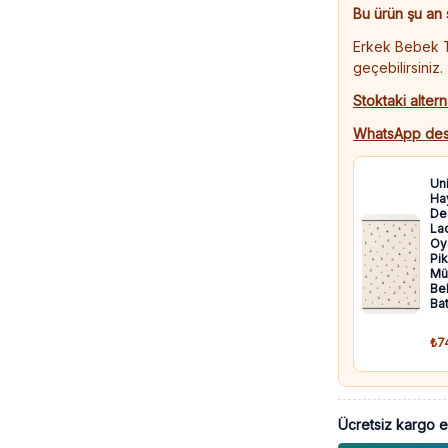
-
Bu ürün şu an 
Şort
Erkek Bebek Ta
Takım
geçebilirsiniz.
adet
Stoktaki altern
WhatsApp des
Un
Ha
De
Lac
Oya
Pik
Mü
Be
Bat
₺7
Ücretsiz kargo e