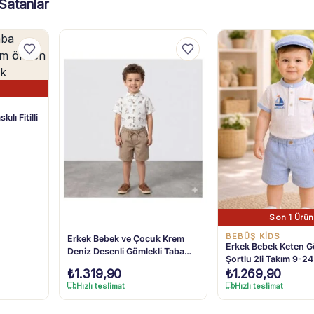
Satanlar
lı Fitilli
Son 1 Ürün
BEBÜŞ KIDS
Erkek Bebek ve Çocuk Krem
Erkek Bebek Keten G
Deniz Desenli Gömlekli Taba
Şortlu 2li Takım 9-24
Şortlu Müslin Takım 1-4 Yaş
₺
1.319,90
₺
1.269,90
Hızlı teslimat
Hızlı teslimat