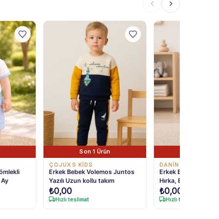
Son 1 Ürün
Son 1 Ürü
ÇOJUXS KİDS
DANİNO
ömlekli
Erkek Bebek Volemos Juntos
Erkek Bebek Çizgili 
 Ay
Yazılı Uzun kollu takım
Hırka, Bady ve Pant
₺
0,00
₺
0,00
6-24 Ay
Hızlı teslimat
Hızlı teslimat