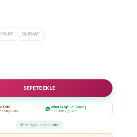
2-18 AY
18-24 AY
SEPETE EKLE
e Ekle
WhatsApp ile Sipariş
e hediye verir
Hızlı, kolay, güvenli
🎁 Hediye listesi nedir?