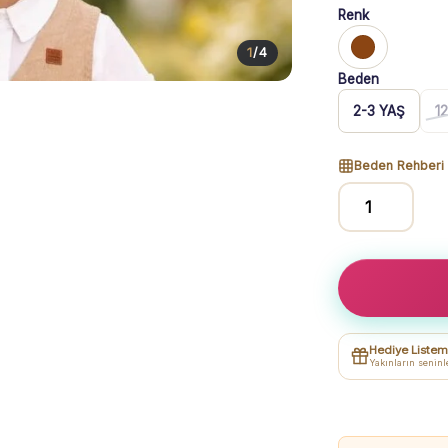
Renk
1
/
4
Beden
2-3 YAŞ
1
Beden Rehberi
Erkek
Çocuk
Müslin
Kumaş
-
Kısa
Hediye Listem
Kol
Yakınların seninl
Gömlekli
-
Yelekli