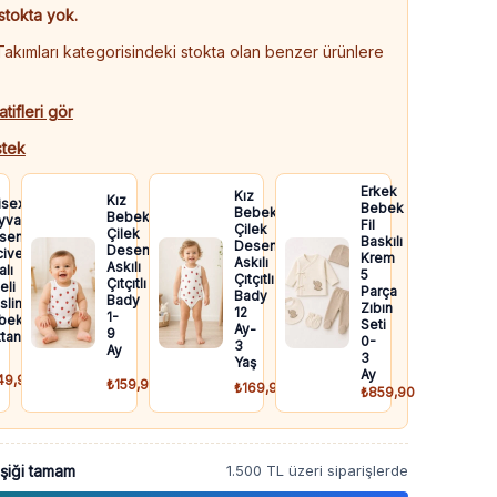
stokta yok.
kımları kategorisindeki stokta olan benzer ürünlere
atifleri gör
tek
Erkek
Kız
Kız
isex
Bebek
Bebek
Bebek
yvan
Fil
Çilek
Çilek
senli
Baskılı
Desenli
Desenli
ivert
Krem
Askılı
Askılı
lı
5
Çıtçıtlı
Çıtçıtlı
eli
Parça
Bady
Bady
slin
Zıbın
12
1-
bek
Seti
Ay-
9
taniyesi
0-
3
Ay
3
Yaş
Ay
49,90
₺159,90
₺169,90
₺859,90
şiği tamam
1.500 TL üzeri siparişlerde