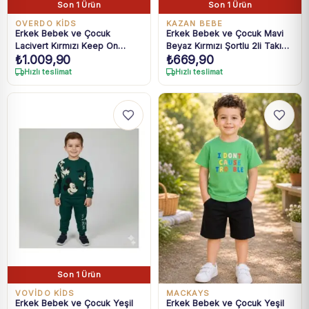
Son 1 Ürün
Son 1 Ürün
OVERDO KİDS
KAZAN BEBE
Erkek Bebek ve Çocuk
Erkek Bebek ve Çocuk Mavi
Lacivert Kırmızı Keep On
Beyaz Kırmızı Şortlu 2li Takım
₺
1.009,90
₺
669,90
Smile Baskılı Takım 1-4 Yaş
2-6 Yaş
Hızlı teslimat
Hızlı teslimat
Son 1 Ürün
VOVİDO KİDS
MACKAYS
Erkek Bebek ve Çocuk Yeşil
Erkek Bebek ve Çocuk Yeşil