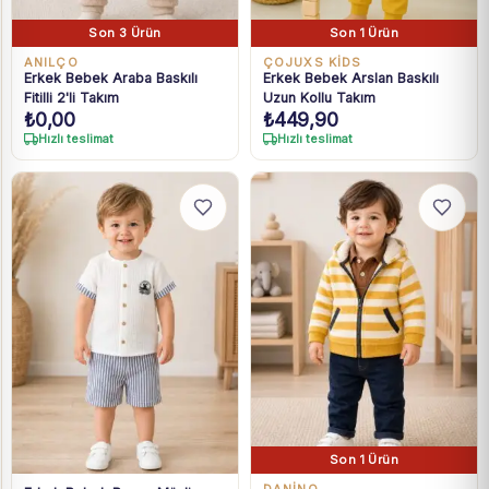
Son 3 Ürün
Son 1 Ürün
ANILÇO
ÇOJUXS KİDS
Erkek Bebek Araba Baskılı
Erkek Bebek Arslan Baskılı
Fitilli 2'li Takım
Uzun Kollu Takım
₺
0,00
₺
449,90
Hızlı teslimat
Hızlı teslimat
Son 1 Ürün