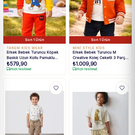
Son 1 Ürün
Son 1 Ürün
TANEM KIDS WEAR
MİNİ STYLE KİDS
Erkek Bebek Turuncu Köpek
Erkek Bebek Turuncu M
Baskılı Uzun Kollu Pamuklu
Creative Kolej Ceketli 3 Parça
₺
579,90
₺
1.009,90
Takım 6-24 Ay
Takım 9-24 Ay
Hızlı teslimat
Hızlı teslimat