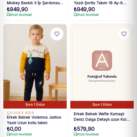
Mickey Baskılı 3 İp Şardonsuz
Yazılı Şortlu Takım 18 Ay-6
₺
949,90
₺
949,90
Takım 2-6 Yaş
Yaş
Hızlı teslimat
Hızlı teslimat
Son 1 Ürün
Son 1 Ürün
ÇOJUXS KİDS
Erkek Bebek Wafle Kumaşlı
Erkek Bebek Volemos Juntos
Deniz Dalga Detaylı uzun Kollu
Yazılı Uzun kollu takım
takım
₺
0,00
₺
579,90
Hızlı teslimat
Hızlı teslimat