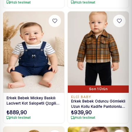
Hızlı teslimat
Hızlı teslimat
Son 1 Ürün
ELCİ BABY
Erkek Bebek Mickey Baskılı
Erkek Bebek Oduncu Gömlekli
Lacivert Kot Salopetli Çizgili
Uzun Kollu Kadife Pantolonlu
Tişört Takım 3-18 Ay
₺
889,90
₺
939,90
3' lü Takım
Hızlı teslimat
Hızlı teslimat