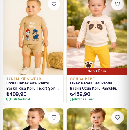
Son 1 Ürün
TANEM KIDS WEAR
GONCA BEBE
Erkek Bebek Paw Petrol
Erkek Bebek Sarı Panda
Baskılı Kısa Kollu Tişört Şort
Baskılı Uzun Kollu Pamuklu
₺
409,90
₺
439,90
Takım
Takım 9-18 Ay
Hızlı teslimat
Hızlı teslimat