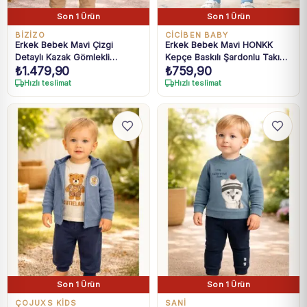
Son 1 Ürün
Son 1 Ürün
BİZİZO
CICIBEN BABY
Erkek Bebek Mavi Çizgi
Erkek Bebek Mavi HONKK
Detaylı Kazak Gömlekli
Kepçe Baskılı Şardonlu Takım
₺
1.479,90
₺
759,90
Pantolon Takım 9-24 Ay
6-24 Ay
Hızlı teslimat
Hızlı teslimat
Son 1 Ürün
Son 1 Ürün
ÇOJUXS KİDS
SANI