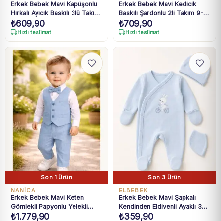
Erkek Bebek Mavi Kapüşonlu
Erkek Bebek Mavi Kedicik
Hırkalı Ayıcık Baskılı 3lü Takım
Baskılı Şardonlu 2li Takım 9-
₺
609,90
₺
709,90
6-24 Ay
24 Ay
Hızlı teslimat
Hızlı teslimat
Son 1 Ürün
Son 3 Ürün
NANICA
ELBEBEK
Erkek Bebek Mavi Keten
Erkek Bebek Mavi Şapkalı
Gömlekli Papyonlu Yelekli
Kendinden Eldivenli Ayaklı 3
₺
1.779,90
₺
359,90
Takım 6-18 Ay
Parça Zıbın Seti 0-3 Ay