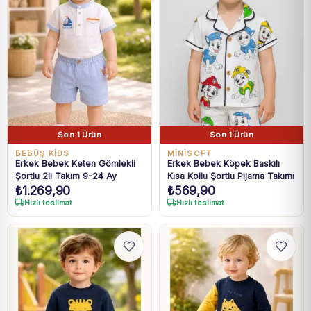
Son 1 Ürün
Son 1 Ürün
BEBÜŞ KIDS
MINISOFT
Erkek Bebek Keten Gömlekli
Erkek Bebek Köpek Baskılı
Şortlu 2li Takım 9-24 Ay
Kısa Kollu Şortlu Pijama Takımı
₺
1.269,90
₺
569,90
Hızlı teslimat
Hızlı teslimat