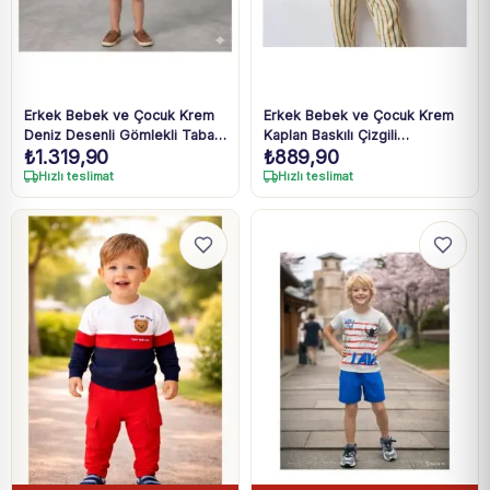
Erkek Bebek ve Çocuk Krem
Erkek Bebek ve Çocuk Krem
Deniz Desenli Gömlekli Taba
Kaplan Baskılı Çizgili
₺
1.319,90
₺
889,90
Şortlu Müslin Takım 1-4 Yaş
Pantolonlu Takım 2-7 Yaş
Hızlı teslimat
Hızlı teslimat