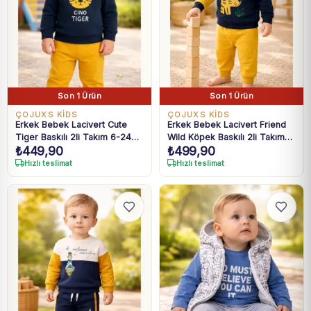
Son 1 Ürün
Son 1 Ürün
ÇOJUXS KİDS
ÇOJUXS KİDS
Erkek Bebek Lacivert Cute
Erkek Bebek Lacivert Friend
Tiger Baskılı 2li Takım 6-24
Wild Köpek Baskılı 2li Takım
₺
449,90
₺
499,90
Ay
6-24 Ay
Hızlı teslimat
Hızlı teslimat