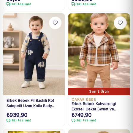
Hızlı teslimat
Hızlı teslimat
Son 2 Ürün
ÇAKAR BEBE
Erkek Bebek Fil Baskılı Kot
Erkek Bebek Kahverengi
Salopetli Uzun Kollu Bady
Ekoseli Ceket Sweat ve
Takım 3-18 Ay
₺
939,90
₺
749,90
Pantolon Takım 3-18 Ay
Hızlı teslimat
Hızlı teslimat