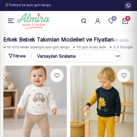
Türkiye'ye aynı gün kargo
0
0
Erkek Bebek Takımları Modelleri ve Fiyatları
40 ürün
✓
16.00'a kadar siparişte aynı gün kargo ·
✓
30 gün kolay iade · ★ 5.0 Google
Filtrele
Sıralama