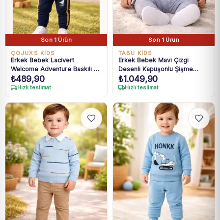
Son 1 Ürün
Son 1 Ürün
ÇOJUXS KİDS
TABU KİDS
Erkek Bebek Lacivert
Erkek Bebek Mavi Çizgi
Welcome Adventure Baskılı 2li
Desenli Kapüşonlu Şişme
₺
489,90
₺
1.049,90
Takım 6-24 Ay
Yelekli Takım 6-18 Ay
Hızlı teslimat
Hızlı teslimat