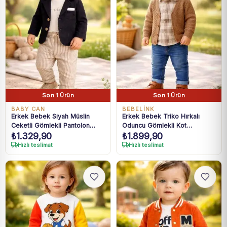
Son 1 Ürün
Son 1 Ürün
BABY CAN
BEBELINK
Erkek Bebek Siyah Müslin
Erkek Bebek Triko Hırkalı
Ceketli Gömlekli Pantolon
Oduncu Gömlekli Kot
₺
1.329,90
₺
1.899,90
Takım 9-18 Ay
Pantolonlu 3 Parça Takım 6-
24 Ay
Hızlı teslimat
Hızlı teslimat