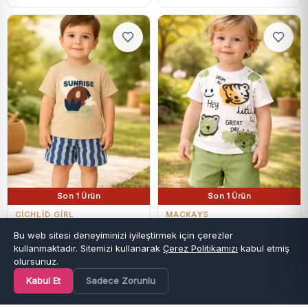
Son 1 Ürün
Son 1 Ürün
CİCHLİD GİRL
MACKAYS
Erkek Çocuk Hayvan Figürlü -
Erkek Çocuk Kedi Kafa Baskılı
Bu web sitesi deneyiminizi iyileştirmek için çerezler
Sunrıse Yazılı - Kısakollu -
Kısa Kollu - Şortlu Yeşil Renk
kullanmaktadır. Sitemizi kullanarak
Çerez Politikamızı
kabul etmiş
₺
939,90
₺
0,00
Tişörtlü - Şortlu Takım
Takım
olursunuz.
Hızlı teslimat
Hızlı teslimat
Kabul Et
Sadece Zorunlu
Ana Sayfa
Kategoriler
Favoriler
Sepet
Hesap