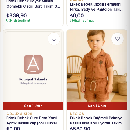
DANİNO
Erkek Bebek Beyaz Müslin
Erkek Bebek Çizgili Fermuarlı
Gömlekli Çizgili Şort Takım 6-
Hırka, Bady ve Pantolon Takım
24 Ay
₺
839,90
₺
0,00
6-24 Ay
Hızlı teslimat
Hızlı teslimat
Son 1 Ürün
Son 1 Ürün
ÇOJUXS KİDS
NECİXS
Erkek Bebek Cute Bear Yazılı
Erkek Bebek Düğmeli Palmiye
Ayıcık Baskılı kapşonlu Hırkalı
Baskılı kısa Kollu Şortlu Takım
₺
0,00
₺
539,90
3 Lü takım