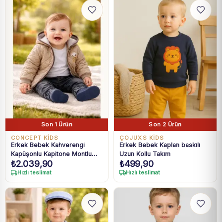
Son 1 Ürün
Son 2 Ürün
CONCEPT KİDS
ÇOJUXS KİDS
Erkek Bebek Kahverengi
Erkek Bebek Kaplan baskılı
Kapüşonlu Kapitone Montlu
Uzun Kollu Takım
₺
2.039,90
₺
499,90
Kot Pantolonlu 3lü Takım 6-18
Ay
Hızlı teslimat
Hızlı teslimat