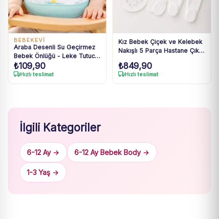
BEBEKEVİ
Kız Bebek Çiçek ve Kelebek
Araba Desenli Su Geçirmez
Nakışlı 5 Parça Hastane Çıkışı
Bebek Önlüğü - Leke Tutucu
0-3 Ay
₺
109,90
₺
849,90
Pamuklu Önlük
Hızlı teslimat
Hızlı teslimat
İlgili Kategoriler
6-12 Ay →
6-12 Ay Bebek Body →
1-3 Yaş →