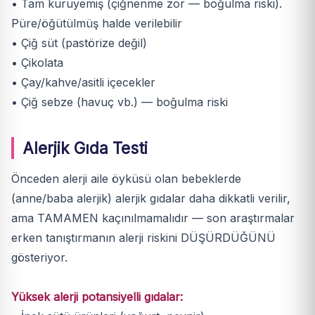
• Tam kuruyemiş (çiğnenme zor — boğulma riski).
Püre/öğütülmüş halde verilebilir
• Çiğ süt (pastörize değil)
• Çikolata
• Çay/kahve/asitli içecekler
• Çiğ sebze (havuç vb.) — boğulma riski
Alerjik Gıda Testi
Önceden alerji aile öyküsü olan bebeklerde
(anne/baba alerjik) alerjik gıdalar daha dikkatli verilir,
ama TAMAMEN kaçınılmamalıdır — son araştırmalar
erken tanıştırmanın alerji riskini DÜŞÜRDÜĞÜNÜ
gösteriyor.
Yüksek alerji potansiyelli gıdalar: