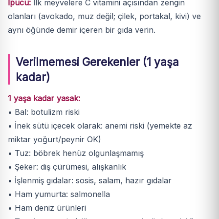
İpucu:
İlk meyvelere C vitamini açısından zengin
olanları (avokado, muz değil; çilek, portakal, kivi) ve
aynı öğünde demir içeren bir gıda verin.
Verilmemesi Gerekenler (1 yaşa
kadar)
1 yaşa kadar yasak:
• Bal: botulizm riski
• İnek sütü içecek olarak: anemi riski (yemekte az
miktar yoğurt/peynir OK)
• Tuz: böbrek henüz olgunlaşmamış
• Şeker: diş çürümesi, alışkanlık
• İşlenmiş gıdalar: sosis, salam, hazır gıdalar
• Ham yumurta: salmonella
• Ham deniz ürünleri