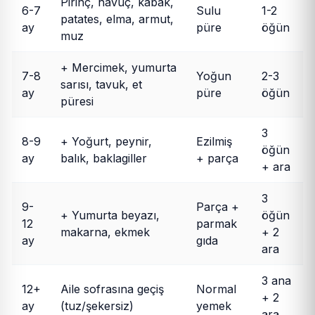
Pirinç, havuç, kabak,
6-7
Sulu
1-2
patates, elma, armut,
ay
püre
öğün
muz
+ Mercimek, yumurta
7-8
Yoğun
2-3
sarısı, tavuk, et
ay
püre
öğün
püresi
3
8-9
+ Yoğurt, peynir,
Ezilmiş
öğün
ay
balık, baklagiller
+ parça
+ ara
3
9-
Parça +
+ Yumurta beyazı,
öğün
12
parmak
makarna, ekmek
+ 2
ay
gıda
ara
3 ana
12+
Aile sofrasına geçiş
Normal
+ 2
ay
(tuz/şekersiz)
yemek
ara