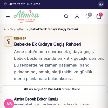
Türkiye'ye aynı gün kargo
0
0
Ana Sayfa
/
Rehber
/
Bebekte Ek Gıdaya Geçiş Rehberi
REHBER
🥄
Bebekte Ek Gıdaya Geçiş Rehberi
Anne sütü/mama sonrası ek gıdaya geçiş
bebek beslenmesinde en kritik geçişlerden biri.
Bu rehberde ne zaman başlamak, hangi
gıdadan başlamak, alerji takibi ve günlük
menü planlaması bulacaksınız.
🚚 Hızlı Kargo
↩️ 30 Gün İade
🔒 Güvenli Ödeme
Almira Bebek Editör Kurulu
AB
Anne-bebek giyim ve bakım uzmanlarından oluşan