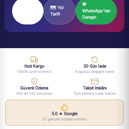
💬
Mağaza
🗺️ Yol
WhatsApp'tan
Sayfası
Tarifi
Danışın
Hızlı Kargo
30 Gün İade
1.500₺ üzeri ücretsiz
Koşulsuz değişim hakkı
Güvenli Ödeme
Taksit İmkânı
256-bit SSL koruması
Tüm kartlara vade farksız
5.0 ★ Google
37 gerçek müşteri yorumu