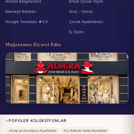
Hizmet Bölgelerimiz
Erkek Çocuk Giyim
Ebeveyn Rehberi
Araç - Gereç
Google Yorumları ★5.0
Çocuk Ayakkabıları
İç Giyim
Mağazamızı Ziyaret Edin
Eynesil / Giresun
Pazartesi–Cumartesi 09:00–19:00
POPÜLER KOLEKSIYONLAR
Kreş ve Anaokulu Kıyafetleri
Kız Bebek Yelek Modelleri