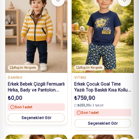
Bugün Kargoda
Bugün Kargoda
DANİNO
VİTMO
Erkek Bebek Çizgili Fermuarlı
Erkek Çocuk Goal Time
Hırka, Bady ve Pantolon
Yazılı Top Baskılı Kısa Kollu
Takım 6-24 Ay
Kaprili Pijama Takımı
₺
0,00
₺
759,90
₺
253,30
x 3 taksit
Son 1 adet
Son 1 adet
Seçenekleri Gör
Seçenekleri Gör