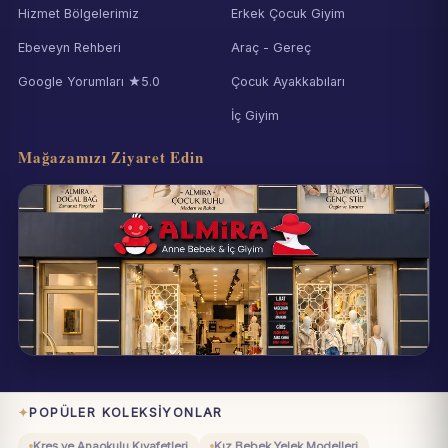
Hizmet Bölgelerimiz
Erkek Çocuk Giyim
Ebeveyn Rehberi
Araç - Gereç
Google Yorumları ★5.0
Çocuk Ayakkabıları
İç Giyim
Mağazamızı Ziyaret Edin
Eynesil / Giresun
Pazartesi–Cumartesi 09:00–19:00
POPÜLER KOLEKSIYONLAR
Kreş ve Anaokulu Kıyafetleri
Kız Bebek Yelek Modelleri