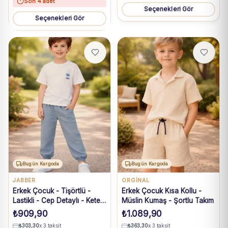
Son 4 adet
Seçenekleri Gör
Seçenekleri Gör
Bugün Kargoda
Bugün Kargoda
JABBER
ORGINAL
Erkek Çocuk - Tişörtlü -
Erkek Çocuk Kısa Kollu -
Lastikli - Cep Detaylı - Keten
Müslin Kumaş - Şortlu Takım
Pantolonlu Takım
₺
909,90
₺
1.089,90
₺
303,30
x 3 taksit
₺
363,30
x 3 taksit