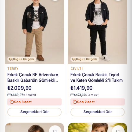
Bugün Kargoda
Bugün Kargoda
TERRY
CIVILTI
Erkek Çocuk BE Adventure
Erkek Çocuk Baskılı Tişört
Baskılı Gabardin Gömlekli
ve Keten Gömlekli 2'li Takım
3'lü Takım
₺
2.009,90
₺
1.419,90
₺
669,97
x 3 taksit
₺
473,30
x 3 taksit
Son 3 adet
Son 2 adet
Seçenekleri Gör
Seçenekleri Gör