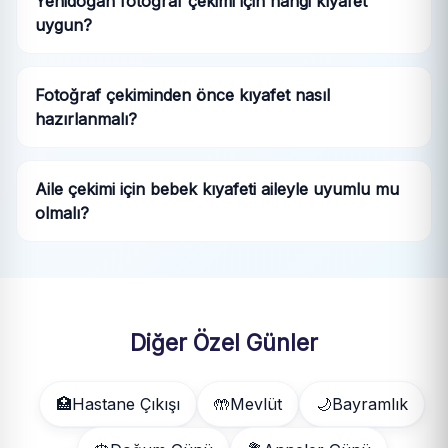
Yenidoğan fotoğraf çekimi için hangi kıyafet
uygun?
Fotoğraf çekiminden önce kıyafet nasıl
hazırlanmalı?
Aile çekimi için bebek kıyafeti aileyle uyumlu mu
olmalı?
Diğer Özel Günler
🏥
Hastane Çıkışı
🤲
Mevlüt
🌙
Bayramlık