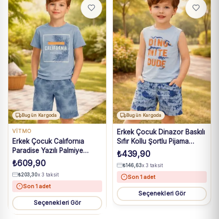
Bugün Kargoda
Bugün Kargoda
VİTMO
Erkek Çocuk Dinazor Baskılı
Erkek Çocuk Calıfornıa
Sıfır Kollu Şortlu Pijama
Paradise Yazılı Palmiye
Takımı
₺
439,90
Baskılı Kısa Kollukaprili
₺
609,90
₺
146,63
x 3 taksit
Pijama Takımı
₺
203,30
x 3 taksit
Son 1 adet
Son 1 adet
Seçenekleri Gör
Seçenekleri Gör