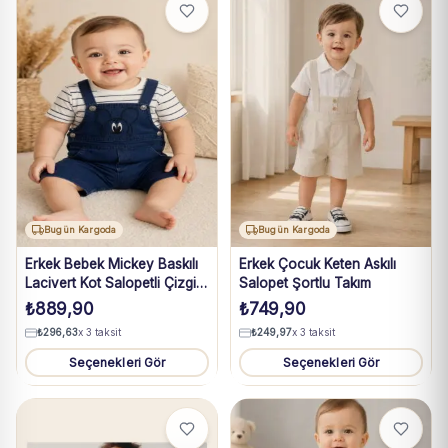
Bugün Kargoda
Bugün Kargoda
Erkek Bebek Mickey Baskılı
Erkek Çocuk Keten Askılı
Lacivert Kot Salopetli Çizgili
Salopet Şortlu Takım
Tişört Takım 3-18 Ay
₺
889,90
₺
749,90
₺
296,63
x 3 taksit
₺
249,97
x 3 taksit
Seçenekleri Gör
Seçenekleri Gör