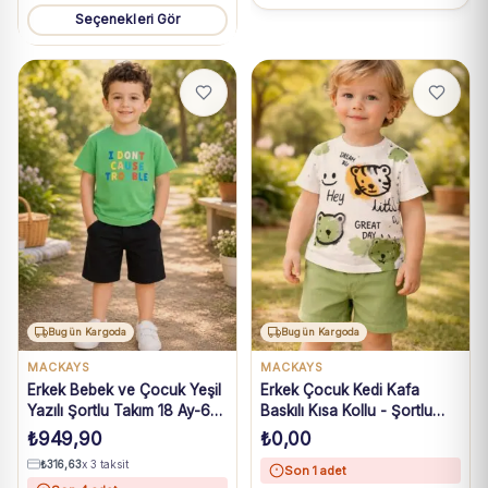
Seçenekleri Gör
Bugün Kargoda
Bugün Kargoda
MACKAYS
MACKAYS
Erkek Bebek ve Çocuk Yeşil
Erkek Çocuk Kedi Kafa
Yazılı Şortlu Takım 18 Ay-6
Baskılı Kısa Kollu - Şortlu
Yaş
Yeşil Renk Takım
₺
949,90
₺
0,00
₺
316,63
x 3 taksit
Son 1 adet