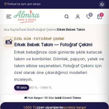
Türkiye'ye aynı gün kargo
0
0
Ana Sayfa
/
Özel Gün
/
Fotoğraf Çekimi
/
Erkek Bebek Takım
ÖZEL GÜN · FOTOĞRAF ÇEKIMI
📸
Erkek Bebek Takım — Fotoğraf Çekimi
Erkek bebeğinize özel günlerde şıklık katacak
takım ve kombinler. Gömlek, papyon, yelek ve
takım elbise seçenekleri. Fotoğraf Çekimi için
özel olarak öne çıkardığımız modelleri
inceleyin.
111 ürün
310 TL - 1.990 TL
🚚 Hızlı Kargo
↩️ 30 Gün İade
🔒 Güvenli Ödeme
1.500 TL
üzeri siparişlerde
ücretsiz kargo!