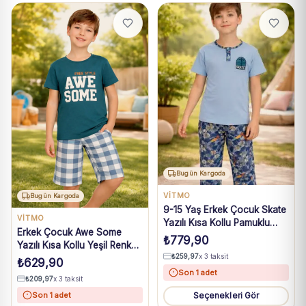
Bugün Kargoda
VİTMO
Bugün Kargoda
9-15 Yaş Erkek Çocuk Skate
VİTMO
Yazılı Kısa Kollu Pamuklu
Erkek Çocuk Awe Some
Mavi Pijama Takımı
₺
779,90
Yazılı Kısa Kollu Yeşil Renk
₺
259,97
x 3 taksit
Pijama Takımı
₺
629,90
Son 1 adet
₺
209,97
x 3 taksit
Son 1 adet
Seçenekleri Gör