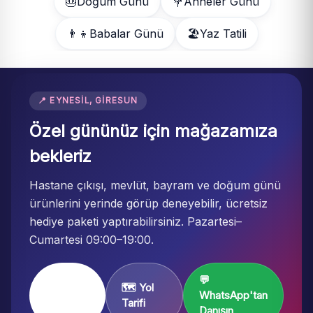
🎂
Doğum Günü
💐
Anneler Günü
👨‍👦
Babalar Günü
🏖️
Yaz Tatili
📍 EYNESIL, GIRESUN
Özel gününüz için mağazamıza
bekleriz
Hastane çıkışı, mevlüt, bayram ve doğum günü
ürünlerini yerinde görüp deneyebilir, ücretsiz
hediye paketi yaptırabilirsiniz. Pazartesi–
Cumartesi 09:00–19:00.
💬
Mağaza
🗺️ Yol
WhatsApp'tan
Sayfası
Tarifi
Danışın