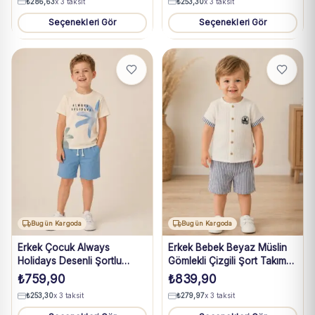
₺
286,63
x 3 taksit
₺
253,30
x 3 taksit
Seçenekleri Gör
Seçenekleri Gör
Bugün Kargoda
Bugün Kargoda
Erkek Çocuk Always
Erkek Bebek Beyaz Müslin
Holidays Desenli Şortlu
Gömlekli Çizgili Şort Takım
Takım
6-24 Ay
₺
759,90
₺
839,90
₺
253,30
x 3 taksit
₺
279,97
x 3 taksit