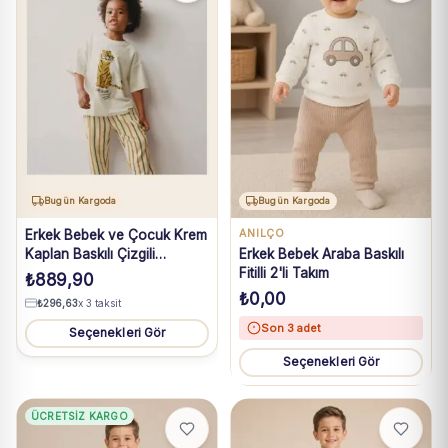
Bugün Kargoda
Bugün Kargoda
Erkek Bebek ve Çocuk Krem
ANILÇO
Kaplan Baskılı Çizgili
Erkek Bebek Araba Baskılı
Pantolonlu Takım 2-7 Yaş
Fitilli 2'li Takım
₺
889,90
₺
0,00
₺
296,63
x 3 taksit
Son 3 adet
Seçenekleri Gör
Seçenekleri Gör
ÜCRETSIZ KARGO