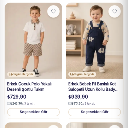
Bugün Kargoda
Bugün Kargoda
Erkek Çocuk Polo Yakalı
Erkek Bebek Fil Baskılı Kot
Desenli Şortlu Takım
Salopetli Uzun Kollu Bady
Takım 3-18 Ay
₺
729,90
₺
939,90
₺
243,30
x 3 taksit
₺
313,30
x 3 taksit
Seçenekleri Gör
Seçenekleri Gör