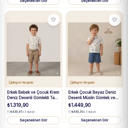
Seçenekleri Gör
Seçenekleri Gör
Bugün Kargoda
Bugün Kargoda
Erkek Bebek ve Çocuk Krem
Erkek Çocuk Beyaz Deniz
Deniz Desenli Gömlekli Taba
Desenli Müslin Gömlek ve
Şortlu Müslin Takım 1-4 Yaş
Mavi Şort Takım 5-8 Yaş
₺
1.319,90
₺
1.449,90
₺
439,97
x 3 taksit
₺
483,30
x 3 taksit
Seçenekleri Gör
Seçenekleri Gör