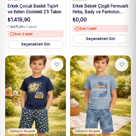
Erkek Çocuk Baskılı Tişört
Erkek Bebek Çizgili Fermuarlı
ve Keten Gömlekli 2'li Takım
Hırka, Bady ve Pantolon
Takım 6-24 Ay
₺
1.419,90
₺
0,00
₺
473,30
x 3 taksit
Son 1 adet
Son 2 adet
Seçenekleri Gör
Seçenekleri Gör
Bugün Kargoda
Bugün Kargoda