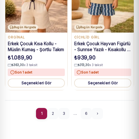
Bugün Kargoda
Bugün Kargoda
ORGINAL
CİCHLİD GİRL
Erkek Çocuk Kısa Kollu -
Erkek Çocuk Hayvan Figürlü
Müslin Kumaş - Şortlu Takım
- Sunrıse Yazılı - Kısakollu -
Tişörtlü - Şortlu Takım
₺
1.089,90
₺
939,90
₺
363,30
x 3 taksit
₺
313,30
x 3 taksit
Son 1 adet
Son 1 adet
Seçenekleri Gör
Seçenekleri Gör
1
2
3
…
6
›