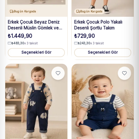
Bugün Kargoda
Bugün Kargoda
Erkek Çocuk Beyaz Deniz
Erkek Çocuk Polo Yakalı
Desenli Müslin Gömlek ve
Desenli Şortlu Takım
Mavi Şort Takım 5-8 Yaş
₺
1.449,90
₺
729,90
₺
483,30
x 3 taksit
₺
243,30
x 3 taksit
Seçenekleri Gör
Seçenekleri Gör