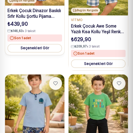
Bugün Kargoda
Erkek Çocuk Dinazor Baskılı
Bugün Kargoda
Sıfır Kollu Şortlu Pijama
VİTMO
Takımı
₺
439,90
Erkek Çocuk Awe Some
₺
146,63
x 3 taksit
Yazılı Kısa Kollu Yeşil Renk
Pijama Takımı
Son 1 adet
₺
629,90
₺
209,97
x 3 taksit
Seçenekleri Gör
Son 1 adet
Seçenekleri Gör