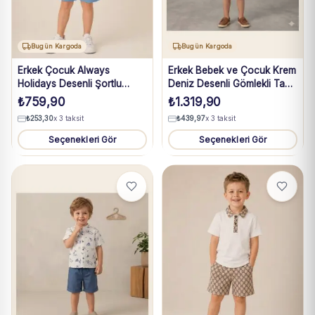
Bugün Kargoda
Bugün Kargoda
Erkek Çocuk Always
Erkek Bebek ve Çocuk Krem
Holidays Desenli Şortlu
Deniz Desenli Gömlekli Taba
Takım
Şortlu Müslin Takım 1-4 Yaş
₺
759,90
₺
1.319,90
₺
253,30
x 3 taksit
₺
439,97
x 3 taksit
Seçenekleri Gör
Seçenekleri Gör