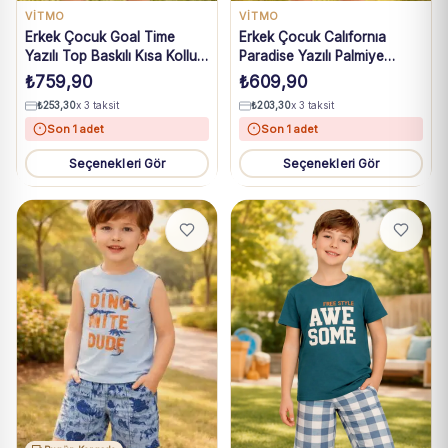
VİTMO
VİTMO
Erkek Çocuk Goal Time
Erkek Çocuk Calıfornıa
Yazılı Top Baskılı Kısa Kollu
Paradise Yazılı Palmiye
Kaprili Pijama Takımı
Baskılı Kısa Kollukaprili
₺
759,90
₺
609,90
Pijama Takımı
₺
253,30
x 3 taksit
₺
203,30
x 3 taksit
Son 1 adet
Son 1 adet
Seçenekleri Gör
Seçenekleri Gör