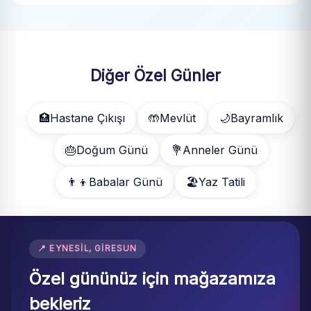
Diğer Özel Günler
🏥
Hastane Çıkışı
🤲
Mevlüt
🌙
Bayramlık
🎂
Doğum Günü
💐
Anneler Günü
👨‍👦
Babalar Günü
🏖️
Yaz Tatili
📍 EYNESIL, GIRESUN
Özel gününüz için mağazamıza
bekleriz