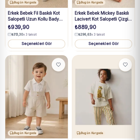
Bugün Kargoda
Bugün Kargoda
Erkek Bebek Fil Baskılı Kot
Erkek Bebek Mickey Baskılı
Salopetli Uzun Kollu Bady
Lacivert Kot Salopetli Çizgili
Takım 3-18 Ay
Tişört Takım 3-18 Ay
₺
939,90
₺
889,90
₺
313,30
x 3 taksit
₺
296,63
x 3 taksit
Seçenekleri Gör
Seçenekleri Gör
Bugün Kargoda
Bugün Kargoda