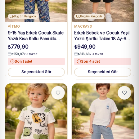
Bugün Kargoda
Bugün Kargoda
VİTMO
MACKAYS
9-15 Yaş Erkek Çocuk Skate
Erkek Bebek ve Çocuk Yeşil
Yazılı Kısa Kollu Pamuklu
Yazılı Şortlu Takım 18 Ay-6
Mavi Pijama Takımı
Yaş
₺
779,90
₺
949,90
₺
259,97
x 3 taksit
₺
316,63
x 3 taksit
Son 1 adet
Son 4 adet
Seçenekleri Gör
Seçenekleri Gör