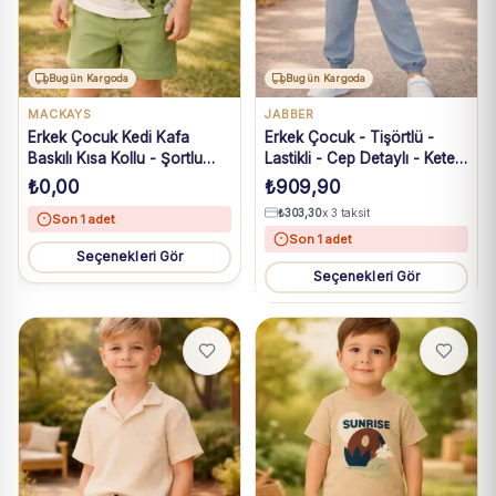
Bugün Kargoda
Bugün Kargoda
MACKAYS
JABBER
Erkek Çocuk Kedi Kafa
Erkek Çocuk - Tişörtlü -
Baskılı Kısa Kollu - Şortlu
Lastikli - Cep Detaylı - Keten
Yeşil Renk Takım
Pantolonlu Takım
₺
0,00
₺
909,90
₺
303,30
x 3 taksit
Son 1 adet
Son 1 adet
Seçenekleri Gör
Seçenekleri Gör