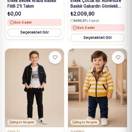
Erkek Bebek Araba Baskılı
Erkek Çocuk BE Adventure
Fitilli 2'li Takım
Baskılı Gabardin Gömlekli
3'lü Takım
₺
0,00
₺
2.009,90
₺
669,97
x 3 taksit
Son 3 adet
Son 3 adet
Seçenekleri Gör
Seçenekleri Gör
Bugün Kargoda
Bugün Kargoda
CIVILTI
DANİNO