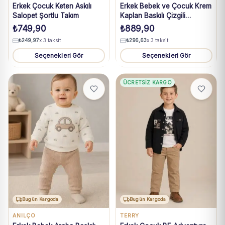
Erkek Çocuk Keten Askılı
Erkek Bebek ve Çocuk Krem
Salopet Şortlu Takım
Kaplan Baskılı Çizgili
Pantolonlu Takım 2-7 Yaş
₺
749,90
₺
889,90
₺
249,97
x 3 taksit
₺
296,63
x 3 taksit
Seçenekleri Gör
Seçenekleri Gör
ÜCRETSIZ KARGO
Bugün Kargoda
Bugün Kargoda
ANILÇO
TERRY