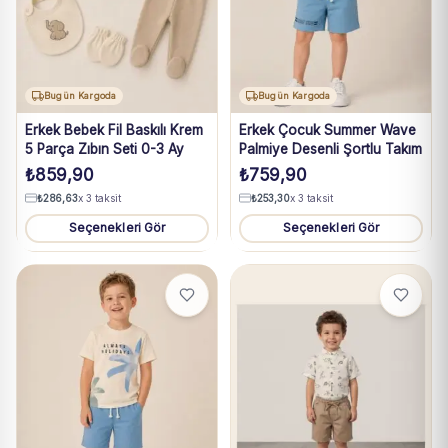
Bugün Kargoda
Bugün Kargoda
Erkek Bebek Fil Baskılı Krem
Erkek Çocuk Summer Wave
5 Parça Zıbın Seti 0-3 Ay
Palmiye Desenli Şortlu Takım
₺
859,90
₺
759,90
₺
286,63
x 3 taksit
₺
253,30
x 3 taksit
Seçenekleri Gör
Seçenekleri Gör