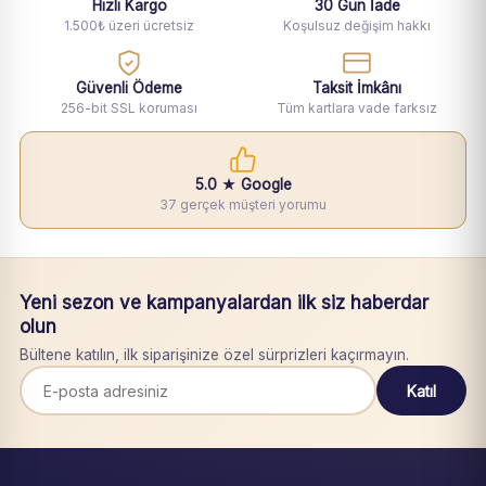
Hızlı Kargo
30 Gün İade
1.500₺ üzeri ücretsiz
Koşulsuz değişim hakkı
Güvenli Ödeme
Taksit İmkânı
256-bit SSL koruması
Tüm kartlara vade farksız
5.0 ★ Google
37 gerçek müşteri yorumu
Yeni sezon ve kampanyalardan ilk siz haberdar
olun
Bültene katılın, ilk siparişinize özel sürprizleri kaçırmayın.
Katıl