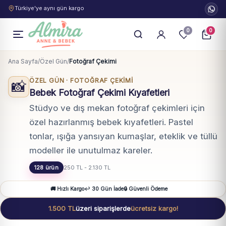
Türkiye'ye aynı gün kargo
0
0
Ana Sayfa
/
Özel Gün
/
Fotoğraf Çekimi
ÖZEL GÜN · FOTOĞRAF ÇEKIMI
📸
Bebek Fotoğraf Çekimi Kıyafetleri
Stüdyo ve dış mekan fotoğraf çekimleri için
özel hazırlanmış bebek kıyafetleri. Pastel
tonlar, ışığa yansıyan kumaşlar, eteklik ve tüllü
modeller ile unutulmaz kareler.
128 ürün
250 TL - 2.130 TL
🚚 Hızlı Kargo
↩️ 30 Gün İade
🔒 Güvenli Ödeme
1.500 TL
üzeri siparişlerde
ücretsiz kargo!