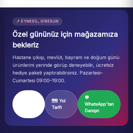
📍 EYNESIL, GIRESUN
Özel gününüz için mağazamıza
bekleriz
Hastane çıkışı, mevlüt, bayram ve doğum günü
ürünlerini yerinde görüp deneyebilir, ücretsiz
hediye paketi yaptırabilirsiniz. Pazartesi–
Cumartesi 09:00–19:00.
💬
Mağaza
🗺️ Yol
WhatsApp'tan
Sayfası
Tarifi
Danışın