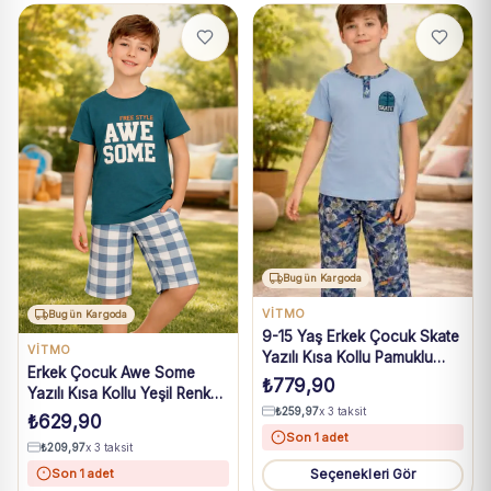
Bugün Kargoda
VİTMO
Bugün Kargoda
9-15 Yaş Erkek Çocuk Skate
VİTMO
Yazılı Kısa Kollu Pamuklu
Erkek Çocuk Awe Some
Mavi Pijama Takımı
₺
779,90
Yazılı Kısa Kollu Yeşil Renk
₺
259,97
x 3 taksit
Pijama Takımı
₺
629,90
Son 1 adet
₺
209,97
x 3 taksit
Son 1 adet
Seçenekleri Gör