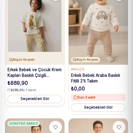
Bugün Kargoda
Bugün Kargoda
Erkek Bebek ve Çocuk Krem
ANILÇO
Kaplan Baskılı Çizgili
Erkek Bebek Araba Baskılı
Pantolonlu Takım 2-7 Yaş
Fitilli 2'li Takım
₺
889,90
₺
0,00
₺
296,63
x 3 taksit
Son 3 adet
Seçenekleri Gör
Seçenekleri Gör
ÜCRETSIZ KARGO