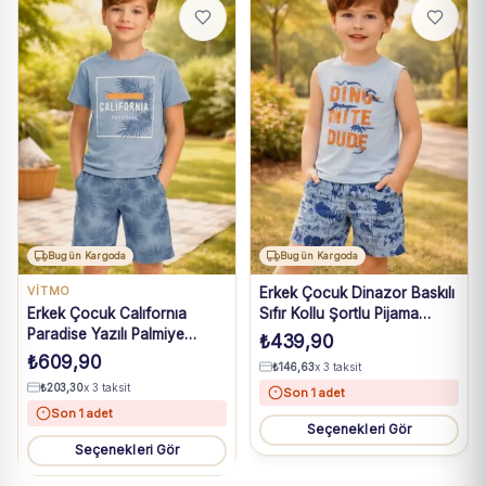
Bugün Kargoda
Bugün Kargoda
VİTMO
Erkek Çocuk Dinazor Baskılı
Erkek Çocuk Calıfornıa
Sıfır Kollu Şortlu Pijama
Paradise Yazılı Palmiye
Takımı
₺
439,90
Baskılı Kısa Kollukaprili
₺
609,90
₺
146,63
x 3 taksit
Pijama Takımı
₺
203,30
x 3 taksit
Son 1 adet
Son 1 adet
Seçenekleri Gör
Seçenekleri Gör