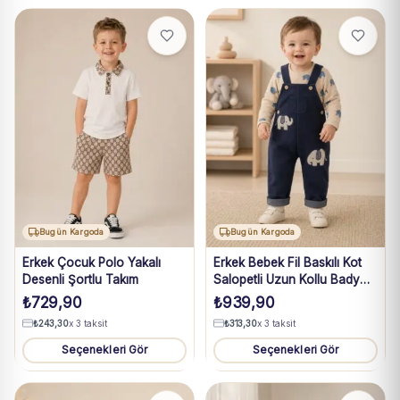
Bugün Kargoda
Bugün Kargoda
Erkek Çocuk Polo Yakalı
Erkek Bebek Fil Baskılı Kot
Desenli Şortlu Takım
Salopetli Uzun Kollu Bady
Takım 3-18 Ay
₺
729,90
₺
939,90
₺
243,30
x 3 taksit
₺
313,30
x 3 taksit
Seçenekleri Gör
Seçenekleri Gör