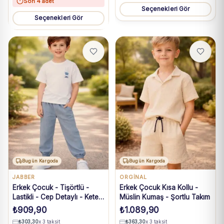
Son 4 adet
Seçenekleri Gör
Seçenekleri Gör
Bugün Kargoda
Bugün Kargoda
JABBER
ORGINAL
Erkek Çocuk - Tişörtlü -
Erkek Çocuk Kısa Kollu -
Lastikli - Cep Detaylı - Keten
Müslin Kumaş - Şortlu Takım
Pantolonlu Takım
₺
909,90
₺
1.089,90
₺
303,30
x 3 taksit
₺
363,30
x 3 taksit