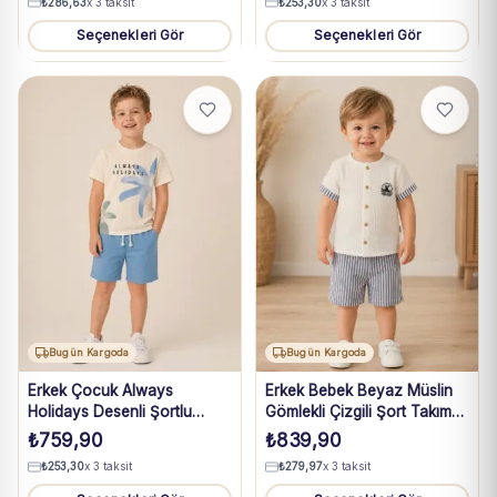
₺
286,63
x 3 taksit
₺
253,30
x 3 taksit
Seçenekleri Gör
Seçenekleri Gör
Bugün Kargoda
Bugün Kargoda
Erkek Çocuk Always
Erkek Bebek Beyaz Müslin
Holidays Desenli Şortlu
Gömlekli Çizgili Şort Takım
Takım
6-24 Ay
₺
759,90
₺
839,90
₺
253,30
x 3 taksit
₺
279,97
x 3 taksit