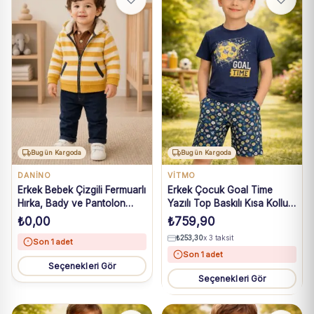
Bugün Kargoda
Bugün Kargoda
DANİNO
VİTMO
Erkek Bebek Çizgili Fermuarlı
Erkek Çocuk Goal Time
Hırka, Bady ve Pantolon
Yazılı Top Baskılı Kısa Kollu
Takım 6-24 Ay
Kaprili Pijama Takımı
₺
0,00
₺
759,90
₺
253,30
x 3 taksit
Son 1 adet
Son 1 adet
Seçenekleri Gör
Seçenekleri Gör