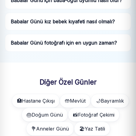
Babalar Günü için baba-oğul uyumlu nasıl olur?
Babalar Günü kız bebek kıyafeti nasıl olmalı?
Babalar Günü fotoğrafı için en uygun zaman?
Diğer Özel Günler
🏥
Hastane Çıkışı
🤲
Mevlüt
🌙
Bayramlık
🎂
Doğum Günü
📸
Fotoğraf Çekimi
💐
Anneler Günü
🏖️
Yaz Tatili