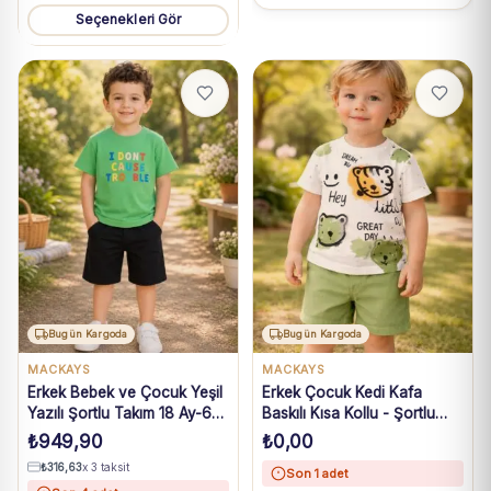
Seçenekleri Gör
Bugün Kargoda
Bugün Kargoda
MACKAYS
MACKAYS
Erkek Bebek ve Çocuk Yeşil
Erkek Çocuk Kedi Kafa
Yazılı Şortlu Takım 18 Ay-6
Baskılı Kısa Kollu - Şortlu
Yaş
Yeşil Renk Takım
₺
949,90
₺
0,00
₺
316,63
x 3 taksit
Son 1 adet