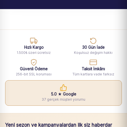
Hızlı Kargo
30 Gün İade
1.500₺ üzeri ücretsiz
Koşulsuz değişim hakkı
Güvenli Ödeme
Taksit İmkânı
256-bit SSL koruması
Tüm kartlara vade farksız
5.0 ★ Google
37 gerçek müşteri yorumu
Yeni sezon ve kampanyalardan ilk siz haberdar