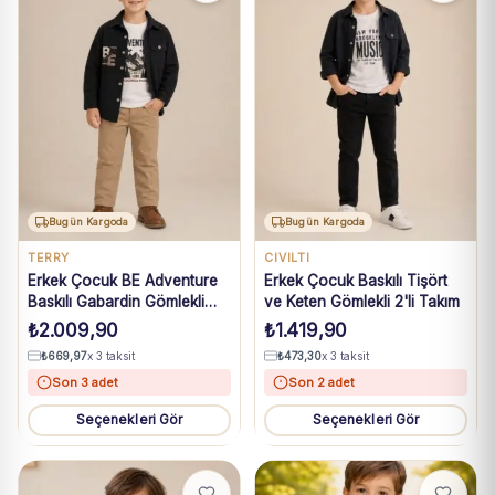
Bugün Kargoda
Bugün Kargoda
TERRY
CIVILTI
Erkek Çocuk BE Adventure
Erkek Çocuk Baskılı Tişört
Baskılı Gabardin Gömlekli
ve Keten Gömlekli 2'li Takım
3'lü Takım
₺
2.009,90
₺
1.419,90
₺
669,97
x 3 taksit
₺
473,30
x 3 taksit
Son 3 adet
Son 2 adet
Seçenekleri Gör
Seçenekleri Gör