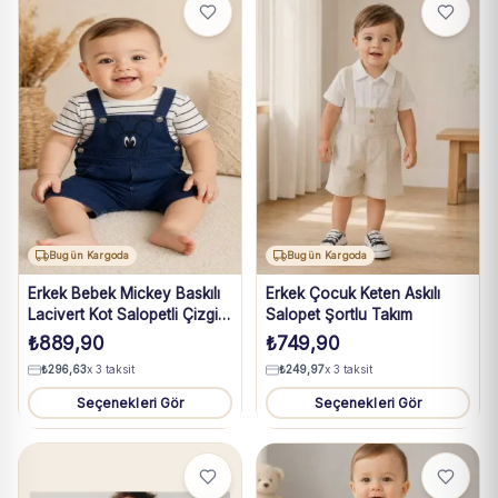
Bugün Kargoda
Bugün Kargoda
Erkek Bebek Mickey Baskılı
Erkek Çocuk Keten Askılı
Lacivert Kot Salopetli Çizgili
Salopet Şortlu Takım
Tişört Takım 3-18 Ay
₺
889,90
₺
749,90
₺
296,63
x 3 taksit
₺
249,97
x 3 taksit
Seçenekleri Gör
Seçenekleri Gör