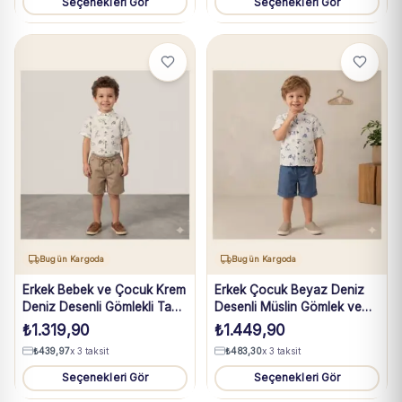
Seçenekleri Gör
Seçenekleri Gör
Bugün Kargoda
Bugün Kargoda
Erkek Bebek ve Çocuk Krem
Erkek Çocuk Beyaz Deniz
Deniz Desenli Gömlekli Taba
Desenli Müslin Gömlek ve
Şortlu Müslin Takım 1-4 Yaş
Mavi Şort Takım 5-8 Yaş
₺
1.319,90
₺
1.449,90
₺
439,97
x 3 taksit
₺
483,30
x 3 taksit
Seçenekleri Gör
Seçenekleri Gör