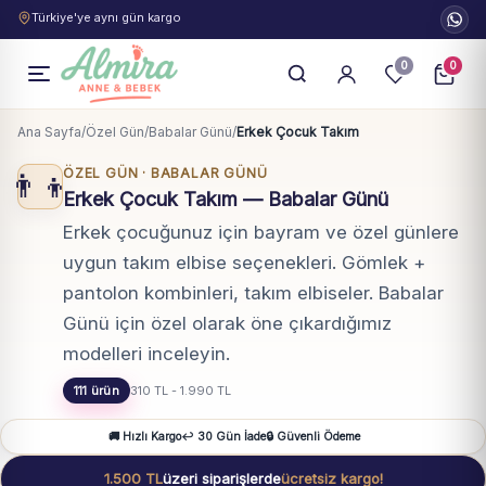
Türkiye'ye aynı gün kargo
0
0
Ana Sayfa
/
Özel Gün
/
Babalar Günü
/
Erkek Çocuk Takım
ÖZEL GÜN · BABALAR GÜNÜ
👨‍👦
Erkek Çocuk Takım — Babalar Günü
Erkek çocuğunuz için bayram ve özel günlere
uygun takım elbise seçenekleri. Gömlek +
pantolon kombinleri, takım elbiseler. Babalar
Günü için özel olarak öne çıkardığımız
modelleri inceleyin.
111 ürün
310 TL - 1.990 TL
🚚 Hızlı Kargo
↩️ 30 Gün İade
🔒 Güvenli Ödeme
1.500 TL
üzeri siparişlerde
ücretsiz kargo!