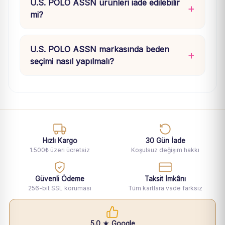
U.S. POLO ASSN ürünleri iade edilebilir
mi?
U.S. POLO ASSN markasında beden
seçimi nasıl yapılmalı?
Hızlı Kargo
30 Gün İade
1.500₺ üzeri ücretsiz
Koşulsuz değişim hakkı
Güvenli Ödeme
Taksit İmkânı
256-bit SSL koruması
Tüm kartlara vade farksız
5.0 ★ Google