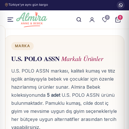
Türkiye'ye aynı gün kargo
0
0
MARKA
U.S. POLO ASSN
Markalı Ürünler
U.S. POLO ASSN markası, kaliteli kumaş ve titiz
işçilik anlayışıyla bebek ve çocuklar için özenle
hazırlanmış ürünler sunar. Almira Bebek
koleksiyonunda
5 adet
U.S. POLO ASSN ürünü
bulunmaktadır. Pamuklu kumaş, cilde dost iç
giyim ve mevsime uygun dış giyim seçenekleriyle
her bütçeye uygun alternatifler arasından tercih
yapabilirsiniz.