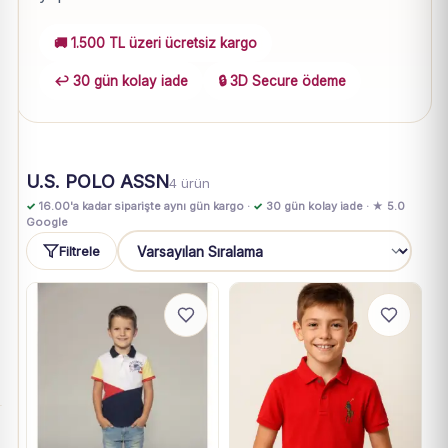
🚚 1.500 TL üzeri ücretsiz kargo
↩️ 30 gün kolay iade
🔒 3D Secure ödeme
U.S. POLO ASSN
4 ürün
✓
16.00'a kadar siparişte aynı gün kargo ·
✓
30 gün kolay iade · ★ 5.0
Google
Filtrele
Sıralama