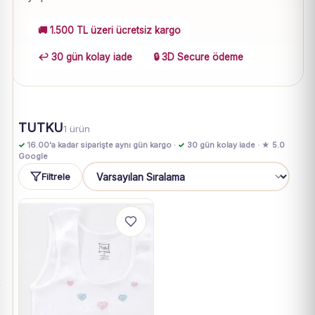
🚚 1.500 TL üzeri ücretsiz kargo
↩️ 30 gün kolay iade
🔒 3D Secure ödeme
TUTKU
1 ürün
✓
16.00'a kadar siparişte aynı gün kargo ·
✓
30 gün kolay iade · ★ 5.0
Google
Filtrele
Sıralama