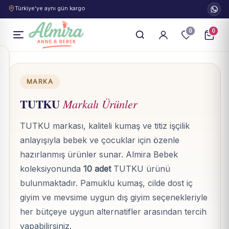
Türkiye'ye aynı gün kargo
0
0
MARKA
TUTKU
Markalı Ürünler
TUTKU markası, kaliteli kumaş ve titiz işçilik
anlayışıyla bebek ve çocuklar için özenle
hazırlanmış ürünler sunar. Almira Bebek
koleksiyonunda
10 adet
TUTKU ürünü
bulunmaktadır. Pamuklu kumaş, cilde dost iç
giyim ve mevsime uygun dış giyim seçenekleriyle
her bütçeye uygun alternatifler arasından tercih
yapabilirsiniz.