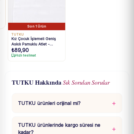
Son 1 Ürün
TUTKU
Kız Çocuk İşlemeli Geniş
Askılı Pamuklu Atlet -
₺
89,90
Pembe, Mavi, Beyaz Renk
Seçenekleri
Hızlı teslimat
TUTKU Hakkında
Sık Sorulan Sorular
TUTKU ürünleri orijinal mi?
TUTKU ürünlerinde kargo süresi ne
kadar?