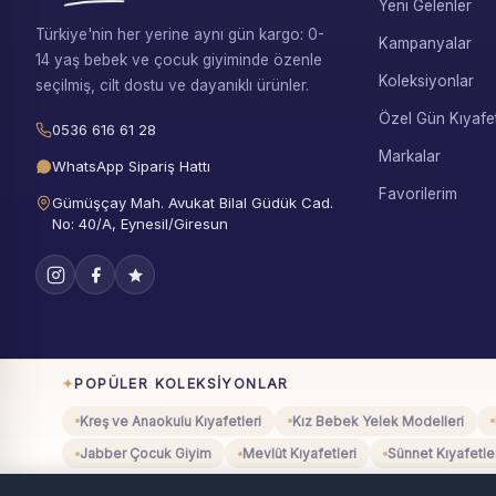
Yeni Gelenler
Türkiye'nin her yerine aynı gün kargo: 0-
Kampanyalar
14 yaş bebek ve çocuk giyiminde özenle
Koleksiyonlar
seçilmiş, cilt dostu ve dayanıklı ürünler.
Özel Gün Kıyafet
0536 616 61 28
Markalar
WhatsApp Sipariş Hattı
Favorilerim
Gümüşçay Mah. Avukat Bilal Güdük Cad.
No: 40/A, Eynesil/Giresun
POPÜLER KOLEKSIYONLAR
Kreş ve Anaokulu Kıyafetleri
Kız Bebek Yelek Modelleri
Jabber Çocuk Giyim
Mevlüt Kıyafetleri
Sünnet Kıyafetle