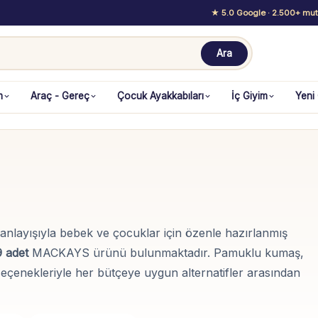
★ 5.0 Google
· 2.500+ mutl
Ara
m
Araç - Gereç
Çocuk Ayakkabıları
İç Giyim
Yeni
k anlayışıyla bebek ve çocuklar için özenle hazırlanmış
9 adet
MACKAYS ürünü bulunmaktadır. Pamuklu kumaş,
seçenekleriyle her bütçeye uygun alternatifler arasından