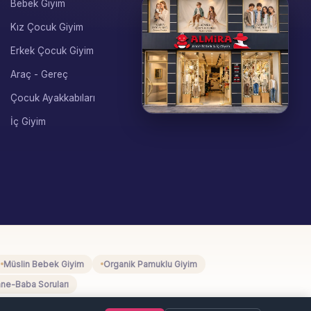
Bebek Giyim
Kız Çocuk Giyim
Erkek Çocuk Giyim
Araç - Gereç
Çocuk Ayakkabıları
İç Giyim
Eynesil / Giresun
Pazartesi–Cumartesi 09:00–
19:00
Müslin Bebek Giyim
Organik Pamuklu Giyim
ne-Baba Soruları