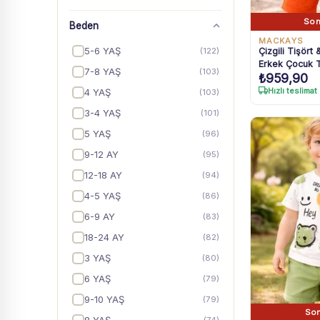
Son
Beden
MACKAYS
5-6 YAŞ
Çizgili Tişört
(122)
Erkek Çocuk T
7-8 YAŞ
(103)
₺
959,90
Hızlı teslimat
4 YAŞ
(103)
3-4 YAŞ
(101)
5 YAŞ
(96)
9-12 AY
(95)
12-18 AY
(94)
4-5 YAŞ
(86)
6-9 AY
(83)
18-24 AY
(82)
3 YAŞ
(80)
6 YAŞ
(79)
9-10 YAŞ
(79)
Son