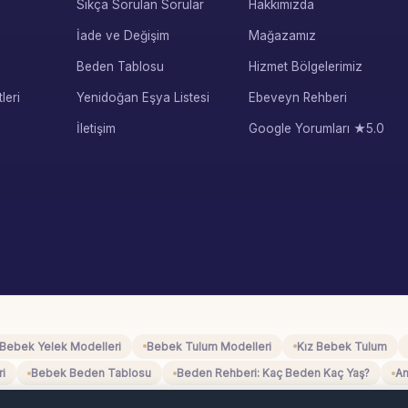
Sıkça Sorulan Sorular
Hakkımızda
İade ve Değişim
Mağazamız
Beden Tablosu
Hizmet Bölgelerimiz
leri
Yenidoğan Eşya Listesi
Ebeveyn Rehberi
İletişim
Google Yorumları ★5.0
Bebek Yelek Modelleri
Bebek Tulum Modelleri
Kız Bebek Tulum
ri
Bebek Beden Tablosu
Beden Rehberi: Kaç Beden Kaç Yaş?
An