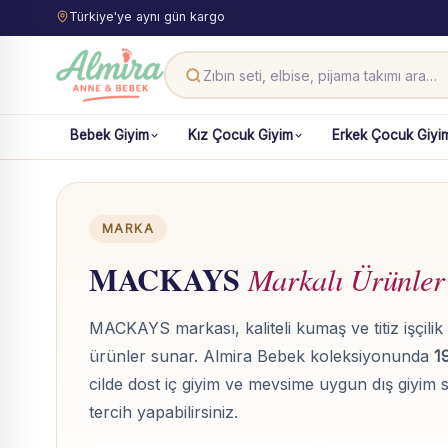
Türkiye'ye aynı gün kargo
Bebek Giyim
Kız Çocuk Giyim
Erkek Çocuk Giyi
MARKA
MACKAYS
Markalı Ürünler
MACKAYS markası, kaliteli kumaş ve titiz işçili
ürünler sunar. Almira Bebek koleksiyonunda
1
cilde dost iç giyim ve mevsime uygun dış giyim 
tercih yapabilirsiniz.