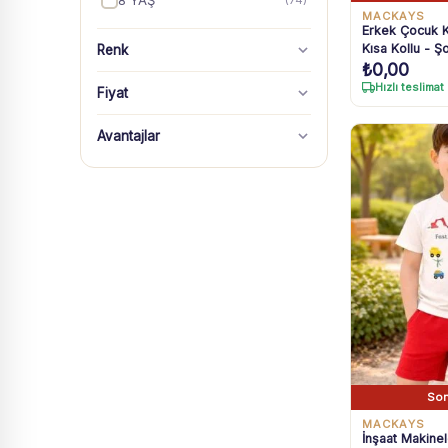
8 YAŞ
(74)
MACKAYS
Erkek Çocuk K
Kısa Kollu - Ş
Renk
Takım
₺
0,00
Hızlı teslimat
Fiyat
Avantajlar
Son
MACKAYS
İnşaat Makinel