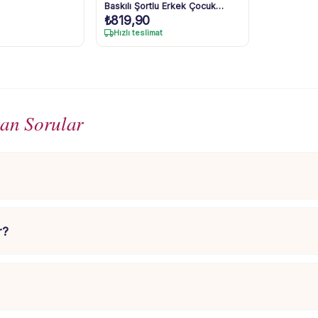
Baskılı Şortlu Erkek Çocuk
₺
819,90
Takım
Hızlı teslimat
lan Sorular
r?