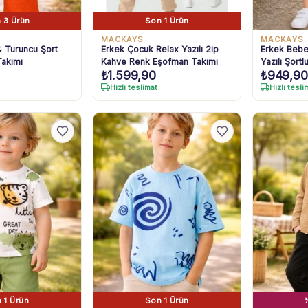
 3 Ürün
Son 1 Ürün
MACKAYS
MACKAYS
 & Turuncu Şort
Erkek Çocuk Relax Yazılı 2ip
Erkek Bebe
akımı
Kahve Renk Eşofman Takımı
Yazılı Şort
₺
1.599,90
₺
949,90
Hızlı teslimat
Hızlı tesli
 1 Ürün
Son 1 Ürün
%