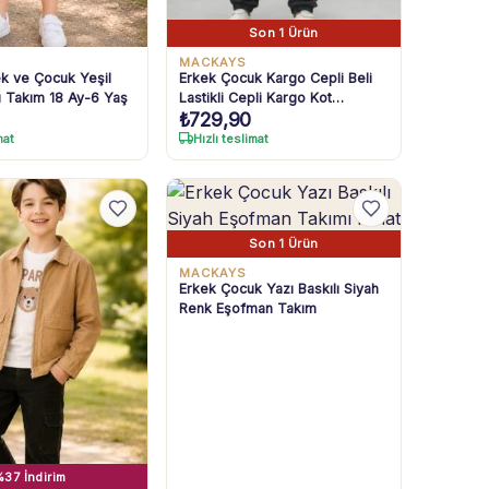
Son 1 Ürün
MACKAYS
k ve Çocuk Yeşil
Erkek Çocuk Kargo Cepli Beli
lu Takım 18 Ay-6 Yaş
Lastikli Cepli Kargo Kot
₺
729,90
Pantolon
mat
Hızlı teslimat
Son 1 Ürün
MACKAYS
Erkek Çocuk Yazı Baskılı Siyah
Renk Eşofman Takım
37 İndirim