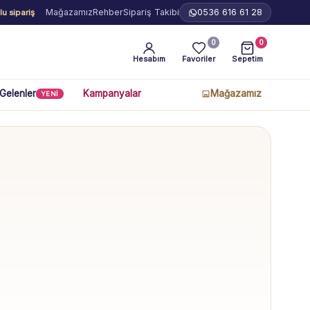
Mağazamız
Rehber
Sipariş Takibi
0536 616 61 28
u sipariş
0
0
Hesabım
Favoriler
Sepetim
 Gelenler
Kampanyalar
Mağazamız
YENİ