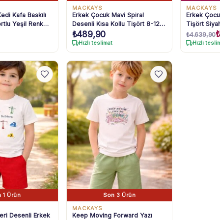
MACKAYS
MACKAYS
edi Kafa Baskılı
Erkek Çocuk Mavi Spiral
Erkek Çocu
ortlu Yeşil Renk
Desenli Kısa Kollu Tişört 8-12
Tişört Siya
Yaş
Takım 8-12
₺
489,90
₺
4.639,90
Hızlı teslimat
Hızlı tesli
 1 Ürün
Son 3 Ürün
MACKAYS
eri Desenli Erkek
Keep Moving Forward Yazı