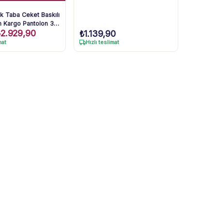
k Taba Ceket Baskılı
h Kargo Pantolon 3lü
₺
2.929,90
 Yaş
₺
1.139,90
mat
Hızlı teslimat