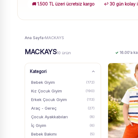
🚚 1.500 TL üzeri ücretsiz kargo
↩️ 30 gün kolay 
Ana Sayfa
›
MACKAYS
MACKAYS
10 ürün
✓
16.00'a ka
Kategori
Bebek Giyim
(172)
Kız Çocuk Giyim
(190)
Erkek Çocuk Giyim
(113)
Araç - Gereç
(27)
Çocuk Ayakkabıları
(8)
İç Giyim
(6)
Bebek Bakımı
(5)