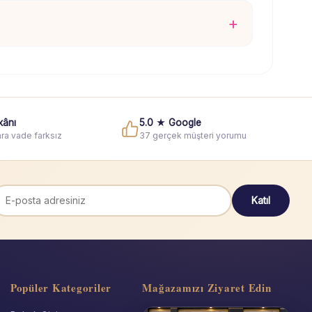
kânı
5.0 ★ Google
ra vade farksız
37 gerçek müşteri yorumu
Katıl
Popüler Kategoriler
Mağazamızı Ziyaret Edin