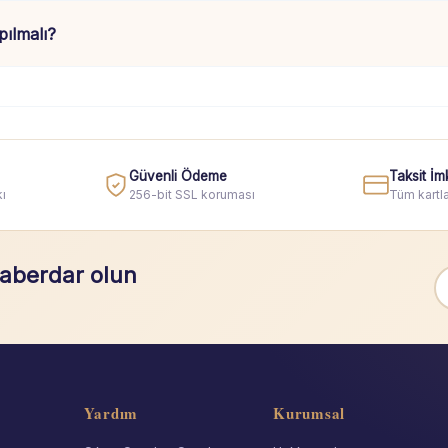
ılmalı?
Güvenli Ödeme
Taksit İm
ı
256-bit SSL koruması
Tüm kartla
haberdar olun
Yardım
Kurumsal