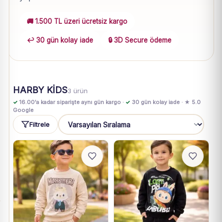
🚚 1.500 TL üzeri ücretsiz kargo
↩️ 30 gün kolay iade
🔒 3D Secure ödeme
HARBY KİDS
3 ürün
✓
16.00'a kadar siparişte aynı gün kargo ·
✓
30 gün kolay iade · ★ 5.0
Google
Filtrele
Sıralama