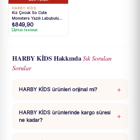
HARBY KİDS
Kız Çocuk So Cute
Monsters Yazılı Labubulu
₺
849,90
Siyah Renk Takım
Hızlı teslimat
HARBY KİDS Hakkında
Sık Sorulan
Sorular
HARBY KİDS ürünleri orijinal mi?
HARBY KİDS ürünlerinde kargo süresi
ne kadar?