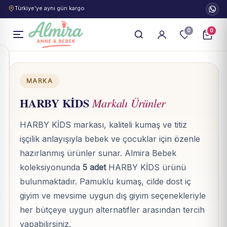
Türkiye'ye aynı gün kargo
0
0
MARKA
HARBY KİDS
Markalı Ürünler
HARBY KİDS markası, kaliteli kumaş ve titiz
işçilik anlayışıyla bebek ve çocuklar için özenle
hazırlanmış ürünler sunar. Almira Bebek
koleksiyonunda
5 adet
HARBY KİDS ürünü
bulunmaktadır. Pamuklu kumaş, cilde dost iç
giyim ve mevsime uygun dış giyim seçenekleriyle
her bütçeye uygun alternatifler arasından tercih
yapabilirsiniz.