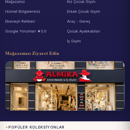
Mağazamız
Kız Çocuk Giyim
Hizmet Bölgelerimiz
Erkek Çocuk Giyim
Ebeveyn Rehberi
Araç - Gereç
Google Yorumları ★5.0
Çocuk Ayakkabıları
İç Giyim
Mağazamızı Ziyaret Edin
Eynesil / Giresun
Pazartesi–Cumartesi 09:00–19:00
POPÜLER KOLEKSIYONLAR