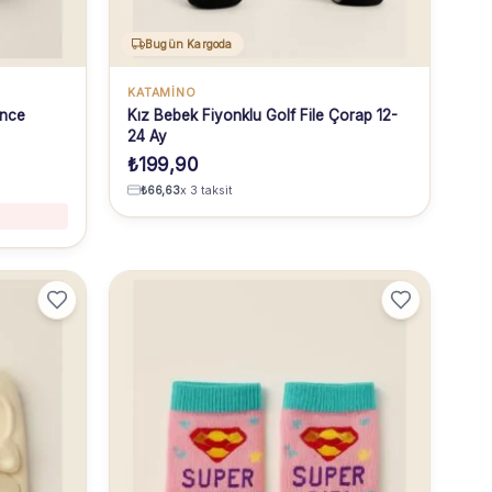
Bugün Kargoda
KATAMİNO
İnce
Kız Bebek Fiyonklu Golf File Çorap 12-
24 Ay
₺
199,90
₺
66,63
x 3 taksit