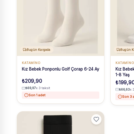
Bugün Kargoda
Bugün K
KATAMİNO
KATAMİN
Kız Bebek Ponponlu Golf Çorap 6-24 Ay
Kız Bebek
1-8 Yaş
₺
209,90
₺
199,9
₺
69,97
x 3 taksit
₺
66,63
x 
Son 1 adet
Son 3 