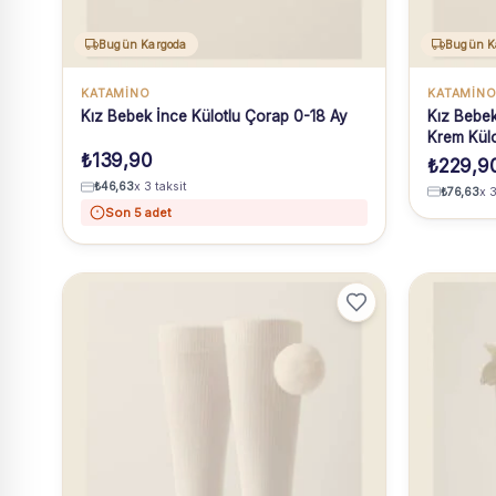
Bugün Kargoda
Bugün K
KATAMİNO
KATAMİN
Kız Bebek İnce Külotlu Çorap 0-18 Ay
Kız Bebek
Krem Külo
₺
139,90
₺
229,9
₺
46,63
x 3 taksit
₺
76,63
x 3
Son 5 adet