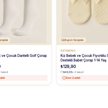
argoda
Bugün Kargoda
O
KATAMİNO
 ve Çocuk Dantelli Golf Çorap
Kız Bebek ve Çocuk Fiyonklu S
Destekli Babet Çorap 1-14 Yaş
0
₺
129,90
3 taksit
₺
43,30
x 3 taksit
adet
Son 2 adet