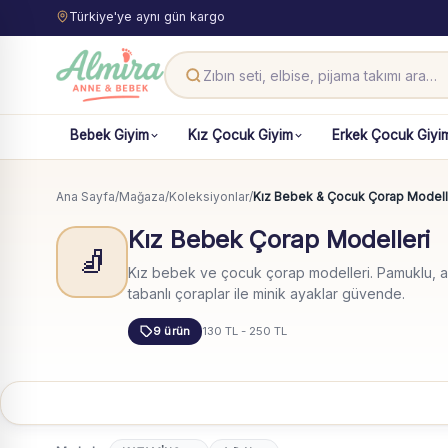
Türkiye'ye aynı gün kargo
Bebek Giyim
Kız Çocuk Giyim
Erkek Çocuk Giyi
Ana Sayfa
/
Mağaza
/
Koleksiyonlar
/
Kız Bebek & Çocuk Çorap Modell
Kız Bebek Çorap Modelleri
🧦
Kız bebek ve çocuk çorap modelleri. Pamuklu, an
tabanlı çoraplar ile minik ayaklar güvende.
9 ürün
130 TL - 250 TL