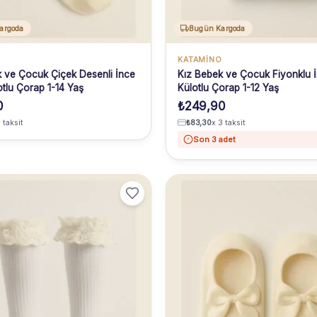
argoda
Bugün Kargoda
O
KATAMİNO
 ve Çocuk Çiçek Desenli İnce
Kız Bebek ve Çocuk Fiyonklu 
tlu Çorap 1-14 Yaş
Külotlu Çorap 1-12 Yaş
0
₺
249,90
 taksit
₺
83,30
x 3 taksit
Son 3 adet