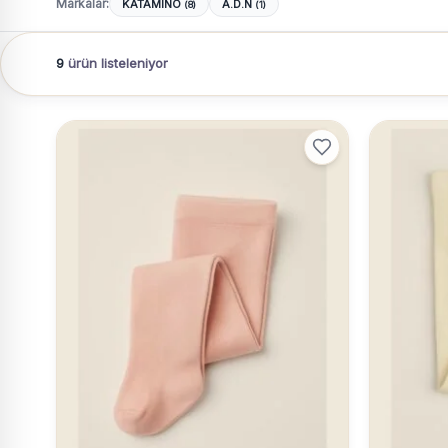
Markalar:
KATAMİNO
A.D.N
(8)
(1)
9
ürün listeleniyor