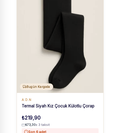
Bugün Kargoda
A.D.N
Termal Siyah Kız Çocuk Külotlu Çorap
₺
219,90
₺
73,30
x 3 taksit
Son 6 adet