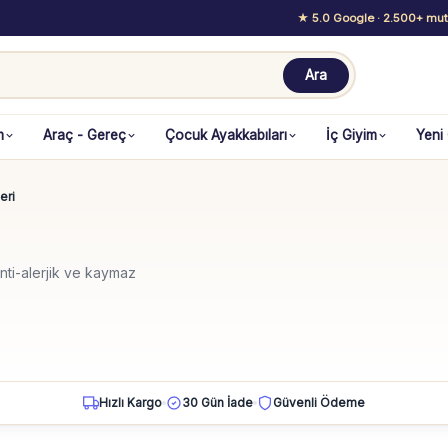
★ 5.0 Google
· 2.500+ mutl
Ara
m
Araç - Gereç
Çocuk Ayakkabıları
İç Giyim
Yeni
eri
ti-alerjik ve kaymaz
Hızlı Kargo
30 Gün İade
Güvenli Ödeme