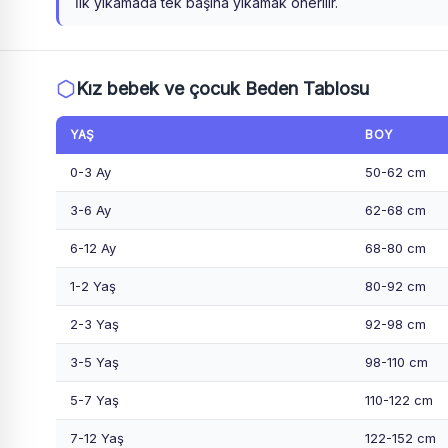
İlk yıkamada tek başına yıkamak önerilir.
Kız bebek ve çocuk Beden Tablosu
YAŞ
BOY
0-3 Ay
50-62 cm
3-6 Ay
62-68 cm
6-12 Ay
68-80 cm
1-2 Yaş
80-92 cm
2-3 Yaş
92-98 cm
3-5 Yaş
98-110 cm
5-7 Yaş
110-122 cm
7-12 Yaş
122-152 cm