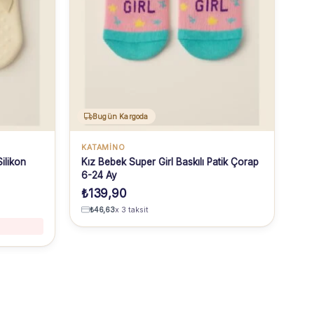
Bugün Kargoda
KATAMİNO
ilikon
Kız Bebek Super Girl Baskılı Patik Çorap
6-24 Ay
₺
139,90
₺
46,63
x 3 taksit