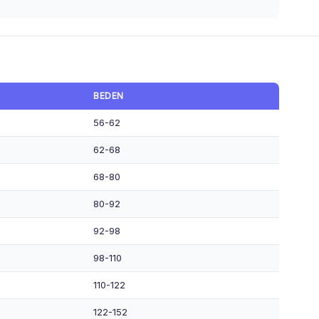
BEDEN
56-62
62-68
68-80
80-92
92-98
98-110
110-122
122-152