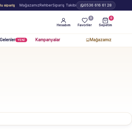
Mağazamız
Rehber
Sipariş Takibi
0536 616 61 28
u sipariş
0
0
Hesabım
Favoriler
Sepetim
 Gelenler
Kampanyalar
Mağazamız
YENİ