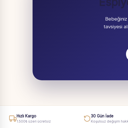
Espiy
Bebeğiniz
tavsiyesi 
Hızlı Kargo
30 Gün İade
1.500₺ üzeri ücretsiz
Koşulsuz değişim hakk