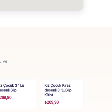
u ve
ız Çocuk 3 ' Lü
Kız Çocuk Kiraz
esenli Slip
desenli 3 'LüSlip
Külot
269,90
₺
269,90