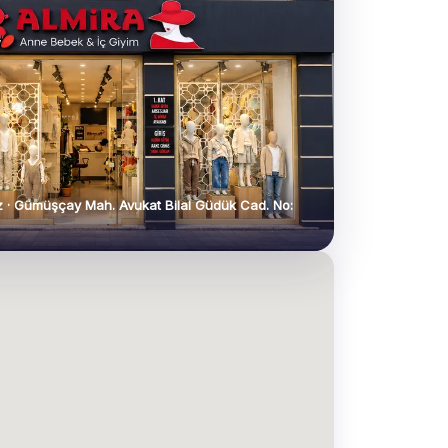
 · Gümüşçay Mah. Avukat Bilal Güdük Cad. No: