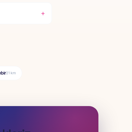
bir
21 km