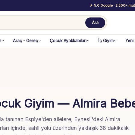
★ 5.0 Google
· 2.500+ mutl
Ara
m
Araç - Gereç
Çocuk Ayakkabıları
İç Giyim
Yeni
ocuk Giyim — Almira Beb
la tanınan Espiye'den ailelere, Eynesil'deki Almira
rları içinde, sahil yolu üzerinden yaklaşık 38 dakikalık