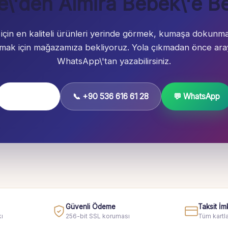
e\'den Almira Bebek\'e Be
 için en kaliteli ürünleri yerinde görmek, kumaşa dokunm
almak için mağazamıza bekliyoruz. Yola çıkmadan önce aray
WhatsApp\'tan yazabilirsiniz.
Yol Tarifi Al
📞 +90 536 616 61 28
💬 WhatsApp
Güvenli Ödeme
Taksit İm
ı
256-bit SSL koruması
Tüm kartla