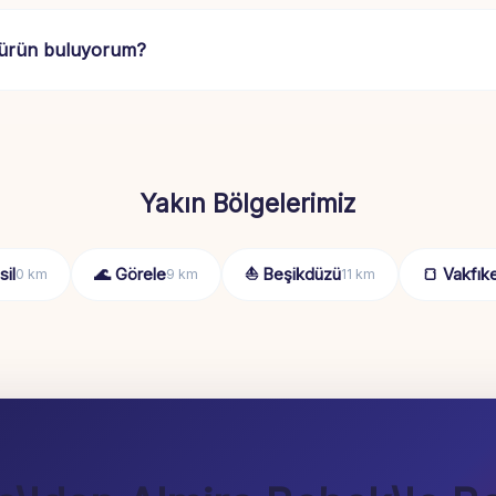
 ürün buluyorum?
Yakın Bölgelerimiz
sil
🌊 Görele
⛵ Beşikdüzü
🍞 Vakfıke
0 km
9 km
11 km