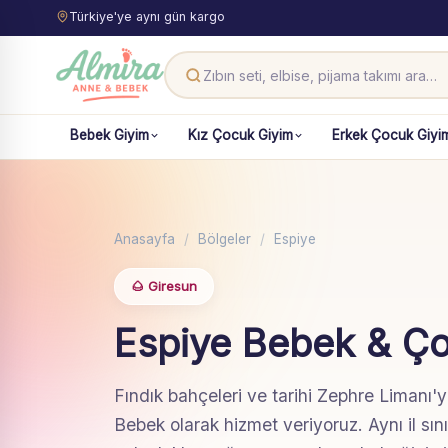
Türkiye'ye aynı gün kargo
Bebek Giyim
Kız Çocuk Giyim
Erkek Çocuk Giyi
Anasayfa
/
Bölgeler
/
Espiye
🌰 Giresun
Espiye Bebek & Ç
Fındık bahçeleri ve tarihi Zephre Limanı'y
Bebek olarak hizmet veriyoruz. Aynı il sını