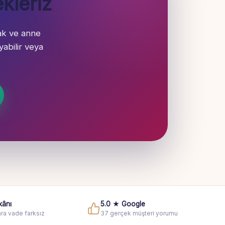
kleriz
ak ve anne
abilir veya
kânı
5.0 ★ Google
ra vade farksız
37 gerçek müşteri yorumu