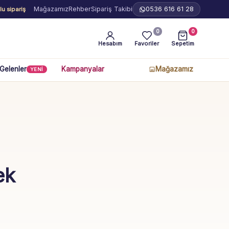
Mağazamız
Rehber
Sipariş Takibi
0536 616 61 28
u sipariş
0
0
Hesabım
Favoriler
Sepetim
 Gelenler
Kampanyalar
Mağazamız
YENİ
ek