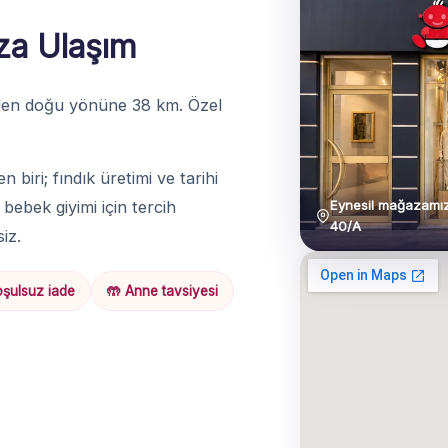
za Ulaşım
nden doğu yönüne 38 km. Özel
n biri; fındık üretimi ve tarihi
Eynesil mağazamız
 bebek giyimi için tercih
40/A
siz.
şulsuz iade
🤲 Anne tavsiyesi