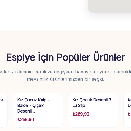
Espiye İçin Popüler Ürünler
adeniz ikliminin nemli ve değişken havasına uygun, pamukl
mevsimlik ürünlerimizden bir seçki.
or
Kız Çocuk Kalp -
Kız Çocuk Desenli 3 '
K
Balon - Çiçek
Lü Slip
D
Desenli…
₺
269,90
₺
₺
259,90