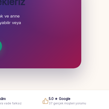
kleriz
ak ve anne
abilir veya
kânı
5.0 ★ Google
ra vade farksız
37 gerçek müşteri yorumu