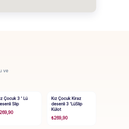
u ve
ız Çocuk 3 ' Lü
Kız Çocuk Kiraz
esenli Slip
desenli 3 'LüSlip
Külot
269,90
₺
269,90