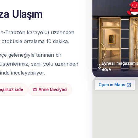
za Ulaşım
un-Trabzon karayolu) üzerinden
otobüsle ortalama 10 dakika.
çe geleneğiyle tanınan bir
Eynesil mağazamız
üşterilerimiz, sahil yolu üzerinden
40/A
nde inceleyebiliyor.
şulsuz iade
🤲 Anne tavsiyesi