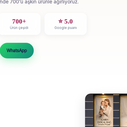
nde 700'ü aşkın ürünle ağırlıyoruz.
700+
⭐ 5.0
Ürün çeşidi
Google puanı
WhatsApp