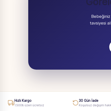
Görel
Bebeğiniz
tavsiyesi 
Hızlı Kargo
30 Gün İade
1.500₺ üzeri ücretsiz
Koşulsuz değişim hakk