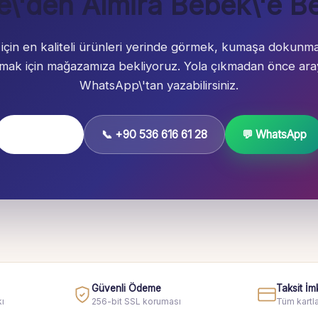
e\'den Almira Bebek\'e Be
 için en kaliteli ürünleri yerinde görmek, kumaşa dokunm
almak için mağazamıza bekliyoruz. Yola çıkmadan önce aray
WhatsApp\'tan yazabilirsiniz.
Yol Tarifi Al
📞 +90 536 616 61 28
💬 WhatsApp
Güvenli Ödeme
Taksit İm
ı
256-bit SSL koruması
Tüm kartla