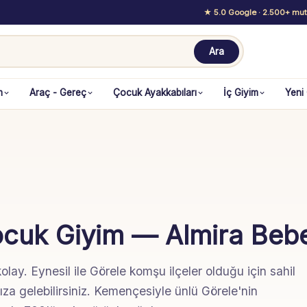
★ 5.0 Google
· 2.500+ mutl
Ara
m
Araç - Gereç
Çocuk Ayakkabıları
İç Giyim
Yeni
ocuk Giyim — Almira Beb
ay. Eynesil ile Görele komşu ilçeler olduğu için sahil
a gelebilirsiniz. Kemençesiyle ünlü Görele'nin