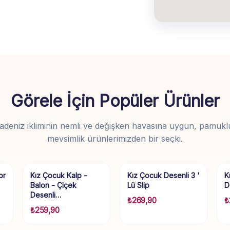
Görele İçin Popüler Ürünler
adeniz ikliminin nemli ve değişken havasına uygun, pamukl
mevsimlik ürünlerimizden bir seçki.
or
Kız Çocuk Kalp -
Kız Çocuk Desenli 3 '
K
Balon - Çiçek
Lü Slip
D
Desenli…
₺
269,90
₺
₺
259,90