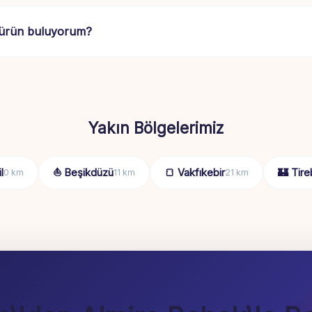
 ürün buluyorum?
Yakın Bölgelerimiz
l
⛵ Beşikdüzü
🍞 Vakfıkebir
🏰 Tire
0 km
11 km
21 km