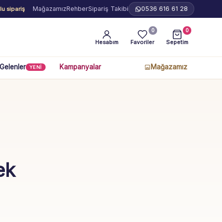
Mağazamız
Rehber
Sipariş Takibi
0536 616 61 28
u sipariş
0
0
Hesabım
Favoriler
Sepetim
 Gelenler
Kampanyalar
Mağazamız
YENİ
ek