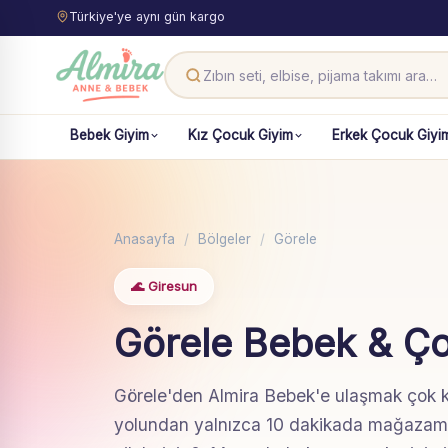
Türkiye'ye aynı gün kargo
Bebek Giyim
Kız Çocuk Giyim
Erkek Çocuk Giyi
Anasayfa
/
Bölgeler
/
Görele
🌊 Giresun
Görele Bebek & Ç
Görele'den Almira Bebek'e ulaşmak çok kol
yolundan yalnızca 10 dakikada mağazamız