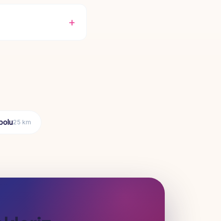
bolu
25 km