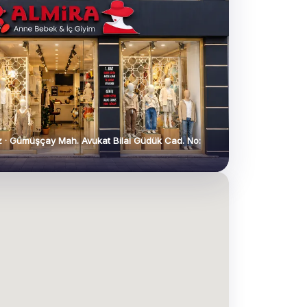
 · Gümüşçay Mah. Avukat Bilal Güdük Cad. No: