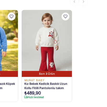
n
Son 3 Ürün
MURAT BABY
azılı Köpek
Kız Bebek Kedicik Baskılı Uzun
ım
Kollu Fitilli Pantolonlu takım
₺
489,90
Hızlı teslimat