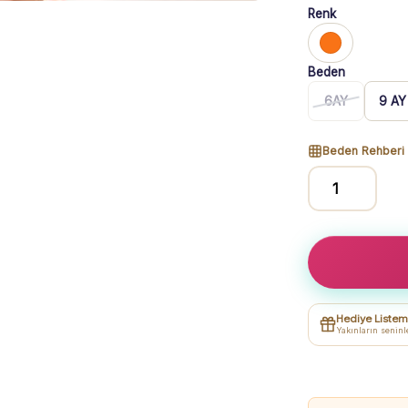
Renk
Beden
6AY
9 AY
Beden Rehberi
Welsoft
Bebek
Takım
|
Turuncu
&
Hediye Listem
Beyaz
Yakınların seninl
|
Kalın
Dokulu