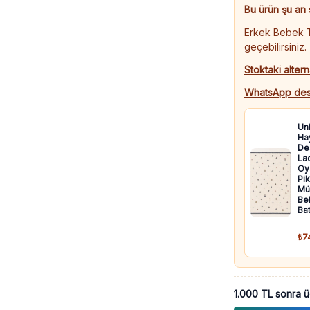
|
Bu ürün şu an 
Uzun
Erkek Bebek Ta
Kol
geçebilirsiniz.
|
Stoktaki altern
6
-
WhatsApp des
18
Ay
Un
adet
Ha
De
Lac
Oya
Pik
Mü
Be
Bat
₺7
1.000 TL sonra ü