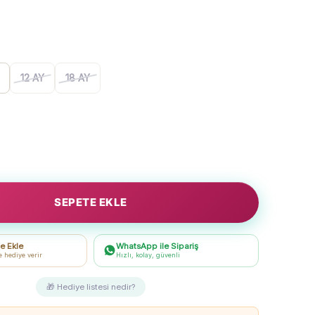
12 AY
18 AY
SEPETE EKLE
e Ekle
WhatsApp ile Sipariş
e hediye verir
Hızlı, kolay, güvenli
🎁 Hediye listesi nedir?