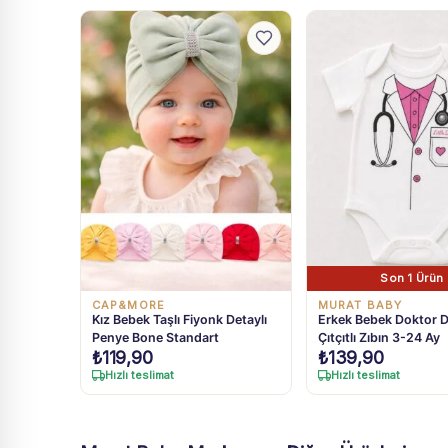
Son 1 Ürün
CAP&MORE
MURAT BABY
Kız Bebek Taşlı Fiyonk Detaylı
Erkek Bebek Doktor D
Penye Bone Standart
Çıtçıtlı Zıbın 3-24 Ay
₺
119,90
₺
139,90
Hızlı teslimat
Hızlı teslimat