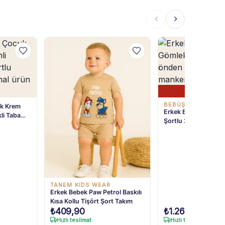
Son 1 Ürü
BEBÜŞ KIDS
uk Krem
Erkek Bebek Keten G
li Taba
Şortlu 2li Takım 9-2
1-4 Yaş
TANEM KIDS WEAR
Erkek Bebek Paw Petrol Baskılı
Kısa Kollu Tişört Şort Takım
₺
409,90
₺
1.269,90
Hızlı teslimat
Hızlı teslimat