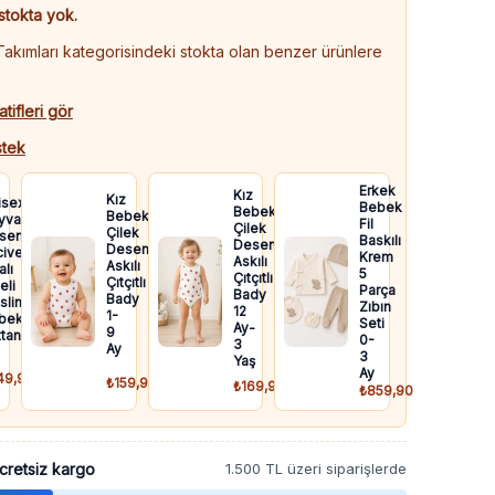
stokta yok.
kımları kategorisindeki stokta olan benzer ürünlere
atifleri gör
tek
Erkek
Kız
Kız
isex
Bebek
Bebek
Bebek
yvan
Fil
Çilek
Çilek
senli
Baskılı
Desenli
Desenli
ivert
Krem
Askılı
Askılı
lı
5
Çıtçıtlı
Çıtçıtlı
eli
Parça
Bady
Bady
slin
Zıbın
12
1-
bek
Seti
Ay-
9
taniyesi
0-
3
Ay
3
Yaş
Ay
49,90
₺159,90
₺169,90
₺859,90
cretsiz kargo
1.500 TL üzeri siparişlerde