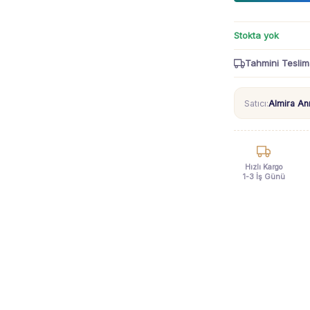
Stokta yok
Tahmini Teslim
Satıcı:
Almira A
Hızlı Kargo
1-3 İş Günü