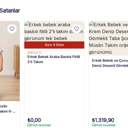
Satanlar
Son 3 Ürün
ANILÇO
Erkek Bebek Araba Baskılı Fitilli
Erkek Bebek ve Çoc
2'li Takım
Deniz Desenli Gömlek
Şortlu Müslin Takım 
slin
Takım 6-
₺
0,00
₺
1.319,90
Hızlı teslimat
Hızlı teslimat