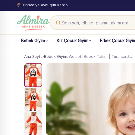
Türkiye'ye aynı gün kargo
Bebek Giyim
Kız Çocuk Giyim
Erkek Çocuk Giyi
Ana Sayfa
›
Bebek Giyim
›
Welsoft Bebek Takım | Turuncu &…