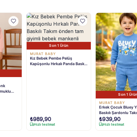
Son 1 Ürün
MURAT BABY
Kız Bebek Pembe Pelüş
Kapüşonlu Hırkalı Panda Baskılı
Takım 9-24 Ay
onk
amuklu
Son 1 Ürü
MURAT BABY
Erkek Çocuk Bluey Y
Baskılı Şardonlu Tak
₺
989,90
₺
939,90
Hızlı teslimat
Hızlı teslimat