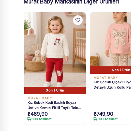
Murat Baby Markasının Diğer Ürünleri
Son 1 Ürün
MURAT BABY
Kız Çocuk Çiçekli Fiy
Detaylı Uzun Kollu P
Son 1 Ürün
Tayt Takım
MURAT BABY
Kız Bebek Kedi Baskılı Beyaz
Üst ve Kırmızı Fitilli Taytlı Takım
₺
489,90
₺
749,90
6-24 Ay
Hızlı teslimat
Hızlı teslimat