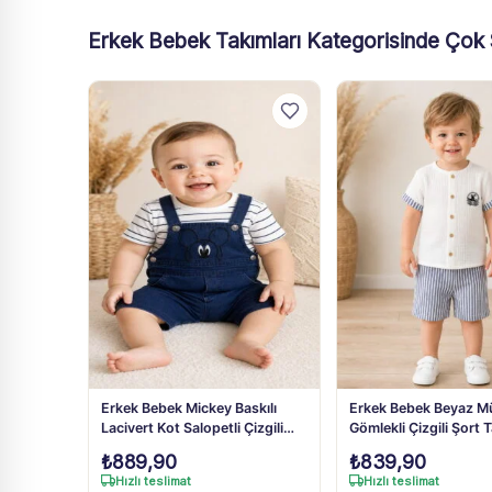
Erkek Bebek Takımları Kategorisinde Çok 
Erkek Bebek Mickey Baskılı
Erkek Bebek Beyaz Mü
Lacivert Kot Salopetli Çizgili
Gömlekli Çizgili Şort 
Tişört Takım 3-18 Ay
24 Ay
₺
889,90
₺
839,90
Hızlı teslimat
Hızlı teslimat