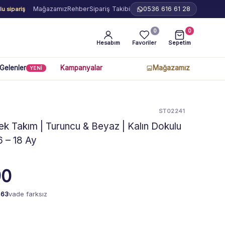
Mağazamız
Rehber
Sipariş Takibi
0536 616 61 28
u sipariş
0
0
Hesabım
Favoriler
Sepetim
 Gelenler
Kampanyalar
Mağazamız
YENİ
ST02241
k Takım | Turuncu & Beyaz | Kalın Dokulu
6 – 18 Ay
90
,63
vade farksız