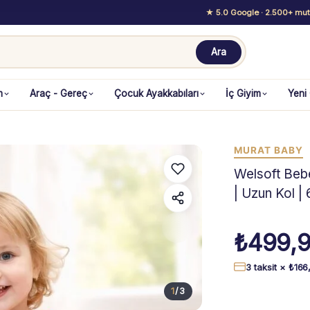
★ 5.0 Google
· 2.500+ mutl
Ara
m
Araç - Gereç
Çocuk Ayakkabıları
İç Giyim
Yeni
MURAT BABY
Welsoft Bebe
| Uzun Kol | 
₺
499,
3 taksit ×
₺
166
1
/
3